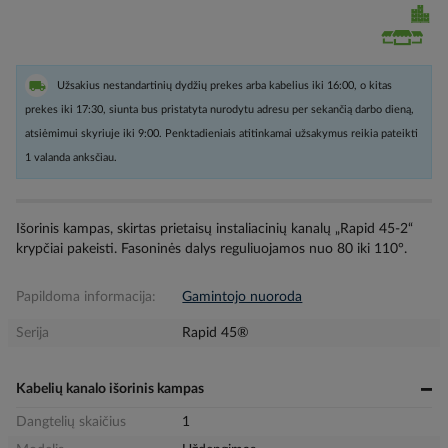
Užsakius nestandartinių dydžių prekes arba kabelius iki 16:00, o kitas
prekes iki 17:30, siunta bus pristatyta nurodytu adresu per sekančią darbo dieną,
atsiėmimui skyriuje iki 9:00. Penktadieniais atitinkamai užsakymus reikia pateikti
1 valanda anksčiau.
Išorinis kampas, skirtas prietaisų instaliacinių kanalų „Rapid 45-2“
krypčiai pakeisti. Fasoninės dalys reguliuojamos nuo 80 iki 110°.
Papildoma informacija:
Gamintojo nuoroda
Serija
Rapid 45®
Kabelių kanalo išorinis kampas
Dangtelių skaičius
1