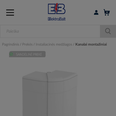
Prisijungti / r
Pagrindinis
Prekės
Instaliacinės medžiagos
Kanalai montažiniai
Skip
to
the
end
of
the
images
gallery