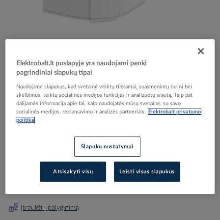
Skip
Elektrobalt.lt puslapyje yra naudojami penki
Reali prekė gali skirtis nuo pavaizduotos nuotraukoje
pagrindiniai slapukų tipai
to
Kampas išorinis 53x100 paslankus Rapid 45-2 be
the
Naudojame slapukus, kad svetainė veiktų tinkamai, suasmenintų turinį bei
beginning
halogenų baltas RAL9010 GK-AH53100RW - OBO
skelbimus, teiktų socialinės medijos funkcijas ir analizuotų srautą. Taip pat
of
dalijamės informacija apie tai, kaip naudojatės mūsų svetaine, su savo
BETTERMANN
the
socialinės medijos, reklamavimo ir analizės partneriais.
Elektrobalt privatumo
politika
images
gallery
Elektrobalt prekės kodas
112142
Slapukų nustatymai
EAN kodas
4012196419203
Gamintojo prekės kodas
6113050
Atsisakyti visų
Leisti visus slapukus
Prisijunkite, norėdami pamatyti kainas
Įtraukti į palyginimą