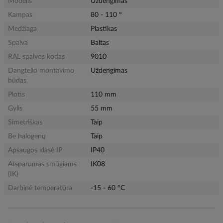
Modelis
Uždengimas
Kampas
80 - 110 °
Medžiaga
Plastikas
Spalva
Baltas
RAL spalvos kodas
9010
Dangtelio montavimo
Uždengimas
būdas
Plotis
110 mm
Gylis
55 mm
Simetriškas
Taip
Be halogenų
Taip
Apsaugos klasė IP
IP40
Atsparumas smūgiams
IK08
(IK)
Darbinė temperatūra
-15 - 60 °C