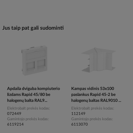
Jus taip pat gali sudominti
Apdaila dviguba kompiuterio
Kampas vidinis 53x100
lizdams Rapid 45/80 be
paslankus Rapid 45-2 be
halogenų balta RAL9...
halogenų baltas RAL9010 ...
Elektrobalt prekės kodas
Elektrobalt prekės kodas
072449
112149
Gamintojo prekės kodas
Gamintojo prekės kodas
6119214
6113070