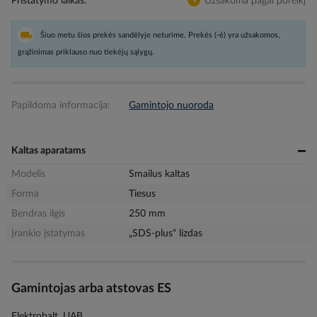
Pristatymo laikas
Užsakoma pagal poreikį
Šiuo metu šios prekės sandėlyje neturime. Prekės (-ė) yra užsakomos,
grąžinimas priklauso nuo tiekėjų sąlygų.
Papildoma informacija:
Gamintojo nuoroda
Kaltas aparatams
Modelis
Smailus kaltas
Forma
Tiesus
Bendras ilgis
250 mm
Įrankio įstatymas
„SDS-plus“ lizdas
Gamintojas arba atstovas ES
Elektrobalt, UAB