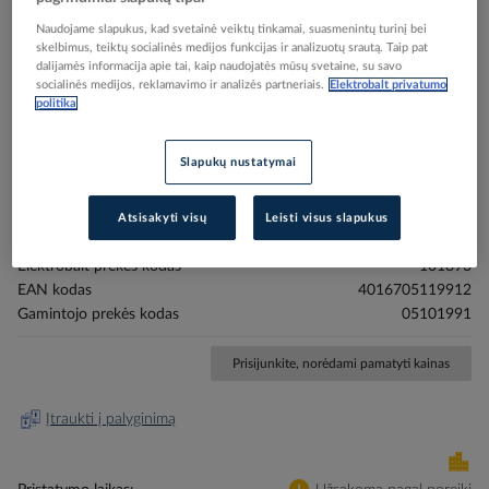
Naudojame slapukus, kad svetainė veiktų tinkamai, suasmenintų turinį bei
skelbimus, teiktų socialinės medijos funkcijas ir analizuotų srautą. Taip pat
dalijamės informacija apie tai, kaip naudojatės mūsų svetaine, su savo
socialinės medijos, reklamavimo ir analizės partneriais.
Elektrobalt privatumo
politika
Skip
Reali prekė gali skirtis nuo pavaizduotos nuotraukoje
to
Slapukų nustatymai
Kaltas taškiniam atskėlimui SDS-PLUS 250mm
the
beginning
PSPM-SDS250 - PROTEC
of
Atsisakyti visų
Leisti visus slapukus
the
images
Elektrobalt prekės kodas
101893
gallery
EAN kodas
4016705119912
Gamintojo prekės kodas
05101991
Prisijunkite, norėdami pamatyti kainas
Įtraukti į palyginimą