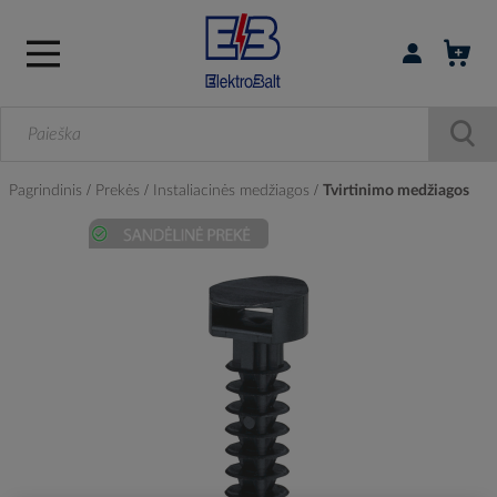
Prisijungti / r
Pagrindinis
Prekės
Instaliacinės medžiagos
Tvirtinimo medžiagos
Skip
to
the
end
of
the
images
gallery