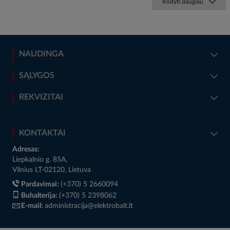
Rodyti daugiau
NAUDINGA
SĄLYGOS
REKVIZITAI
KONTAKTAI
Adresas:
Liepkalnio g. 85A,
Vilnius LT-02120, Lietuva
Pardavimai:
(+370) 5 2660094
Buhalterija:
(+370) 5 2398062
E-mail:
administracija@elektrobalt.lt