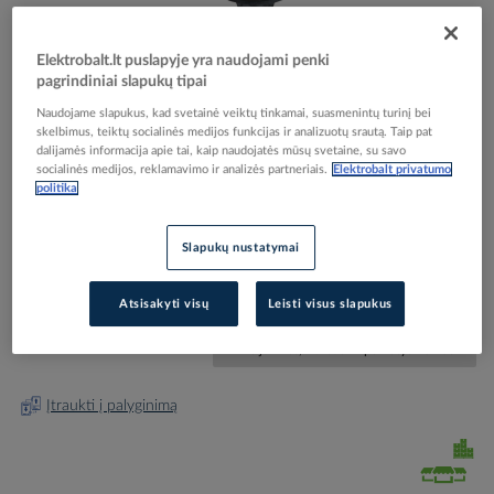
Elektrobalt.lt puslapyje yra naudojami penki
pagrindiniai slapukų tipai
Skip
Reali prekė gali skirtis nuo pavaizduotos nuotraukoje
Naudojame slapukus, kad svetainė veiktų tinkamai, suasmenintų turinį bei
to
skelbimus, teiktų socialinės medijos funkcijas ir analizuotų srautą. Taip pat
Kaištis įkalamas dirželiui tvirtinti 8x37mm juodas,
dalijamės informacija apie tai, kaip naudojatės mūsų svetaine, su savo
the
socialinės medijos, reklamavimo ir analizės partneriais.
Elektrobalt privatumo
beginning
galvutė 18.5x15mm [100] - LEGRAND
politika
of
the
images
Slapukų nustatymai
Elektrobalt prekės kodas
523061
gallery
EAN kodas
3245060319557
Gamintojo prekės kodas
031955
Atsisakyti visų
Leisti visus slapukus
Prisijunkite, norėdami pamatyti kainas
Įtraukti į palyginimą