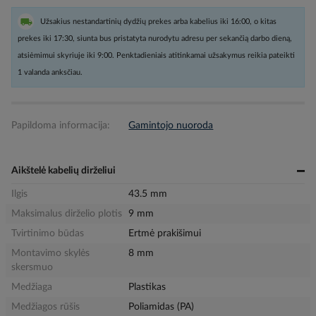
Užsakius nestandartinių dydžių prekes arba kabelius iki 16:00, o kitas
prekes iki 17:30, siunta bus pristatyta nurodytu adresu per sekančią darbo dieną,
atsiėmimui skyriuje iki 9:00. Penktadieniais atitinkamai užsakymus reikia pateikti
1 valanda anksčiau.
Papildoma informacija:
Gamintojo nuoroda
Aikštelė kabelių dirželiui
Ilgis
43.5 mm
Maksimalus dirželio plotis
9 mm
Tvirtinimo būdas
Ertmė prakišimui
Montavimo skylės
8 mm
skersmuo
Medžiaga
Plastikas
Medžiagos rūšis
Poliamidas (PA)