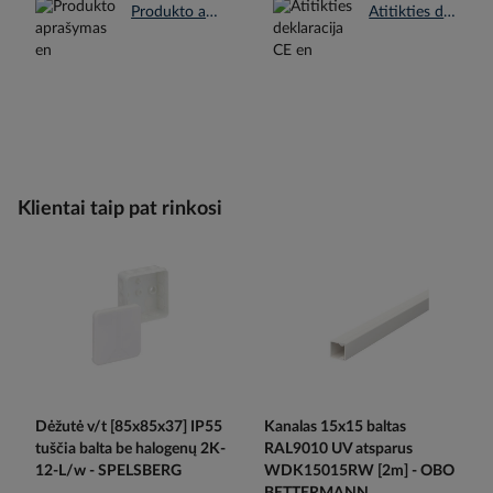
Produkto aprašymas en.pdf
Atitikties deklaracija CE en.pdf
Klientai taip pat rinkosi
Dėžutė v/t [85x85x37] IP55
Kanalas 15x15 baltas
tuščia balta be halogenų 2K-
RAL9010 UV atsparus
12-L/w - SPELSBERG
WDK15015RW [2m] - OBO