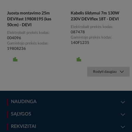
Juosta montavimo 25m
Kabelis šildymui 7m 130W
DEVIfast 19808195 (kas
230V DEVIflex 18T - DEVI
50cm) - DEVI
Elektrobalt prekės kodas
087478
Elektrobalt prekės kodas
Gamintojo prekės kodas
004096
140F1235
Gamintojo prekės kodas
19808236
Rodyti daugiau
NAUDINGA
SĄLYGOS
REKVIZITAI