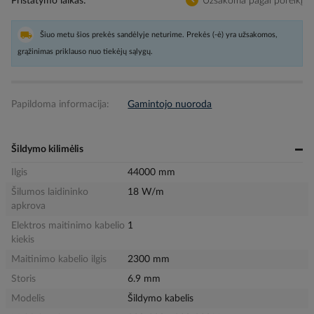
Pristatymo laikas
Užsakoma pagal poreikį
Šiuo metu šios prekės sandėlyje neturime. Prekės (-ė) yra užsakomos,
grąžinimas priklauso nuo tiekėjų sąlygų.
Papildoma informacija:
Gamintojo nuoroda
Šildymo kilimėlis
Ilgis
44000 mm
Šilumos laidininko
18 W/m
apkrova
Elektros maitinimo kabelio
1
kiekis
Maitinimo kabelio ilgis
2300 mm
Storis
6.9 mm
Modelis
Šildymo kabelis