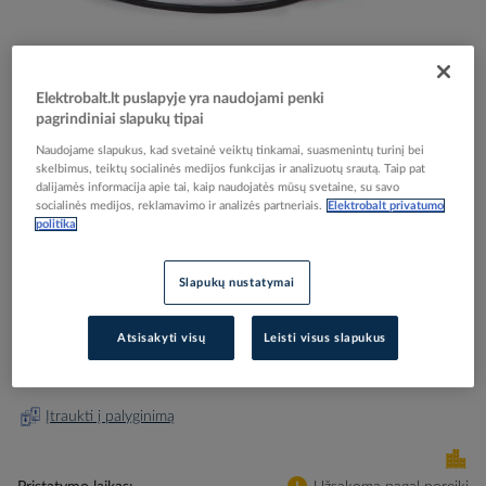
Elektrobalt.lt puslapyje yra naudojami penki
pagrindiniai slapukų tipai
Skip
Reali prekė gali skirtis nuo pavaizduotos nuotraukoje
to
Naudojame slapukus, kad svetainė veiktų tinkamai, suasmenintų turinį bei
Kabelis šildymui 44m 820W 230V DEVIflex 18T -
the
skelbimus, teiktų socialinės medijos funkcijas ir analizuotų srautą. Taip pat
dalijamės informacija apie tai, kaip naudojatės mūsų svetaine, su savo
beginning
DEVI
socialinės medijos, reklamavimo ir analizės partneriais.
Elektrobalt privatumo
of
politika
the
images
Elektrobalt prekės kodas
091848
gallery
Slapukų nustatymai
EAN kodas
5703466223789
Gamintojo prekės kodas
140F1242
Atsisakyti visų
Leisti visus slapukus
Prisijunkite, norėdami pamatyti kainas
Įtraukti į palyginimą