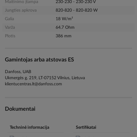
Maitinimo įtampa
230-230 - 230-230 V
Jungties apkrova
820-820 - 820-820 W
Galia
18 W/m²
Varža
64.7 Ohm
Plotis
386 mm
Gamintojas arba atstovas ES
Danfoss, UAB
Ukmergės g. 219, LT-07152 Vilnius, Lietuva
klientucentras.lt@danfoss.com
Dokumentai
Techninė informacija
Sertifikatai