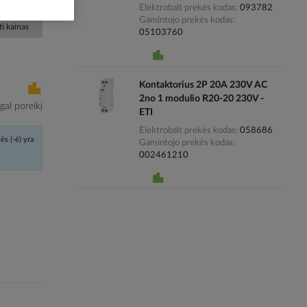
Elektrobalt prekės kodas
093782
Gamintojo prekės kodas
i kainas
05103760
Kontaktorius 2P 20A 230V AC
2no 1 modulio R20-20 230V -
al poreikį
ETI
Elektrobalt prekės kodas
058686
ės (-ė) yra
Gamintojo prekės kodas
002461210