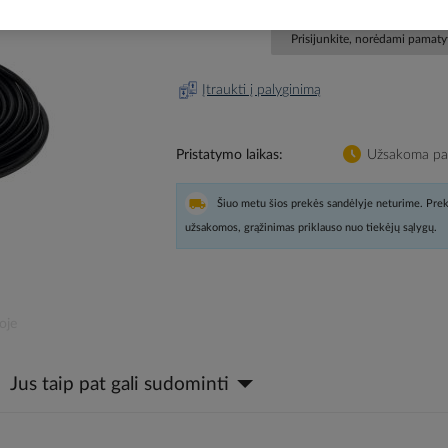
Prisijunkite, norėdami pamatyt
Įtraukti į palyginimą
Pristatymo laikas
Užsakoma pag
Šiuo metu šios prekės sandėlyje neturime. Prek
užsakomos, grąžinimas priklauso nuo tiekėjų sąlygų.
oje
Jus taip pat gali sudominti