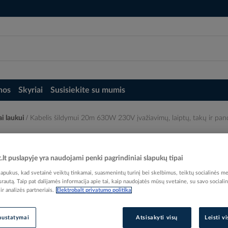
nos
Skyriai
Susisiekite su mumis
ai laukui
Kabelis šildymui 20m 630W 230V įvažiavimų, laiptų, takų ir 
vimų, laiptų, takų ir pandusų DEVIsnow 3
t.lt puslapyje yra naudojami penki pagrindiniai slapukų tipai
pukus, kad svetainė veiktų tinkamai, suasmenintų turinį bei skelbimus, teiktų socialinės me
 srautą. Taip pat dalijamės informacija apie tai, kaip naudojatės mūsų svetaine, su savo sociali
r analizės partneriais.
Elektrobalt privatumo politika
Elektrobalt prekės kodas
EAN kodas
57034
nustatymai
Atsisakyti visų
Leisti v
Gamintojo prekės kodas