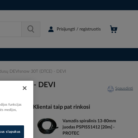
Prisijungti / registruotis
pandusų DEVIsnow 30T (DTCE) - DEVI
0T (DTCE) - DEVI
Spausdinti
dijos funkcijas
Klientai taip pat rinkosi
nės medijos,
Vamzdis spiralinis 13-80mm
078577
juodas PSPISS1412 [20m] -
66150139
isus slapukus
PROTEC
89846004