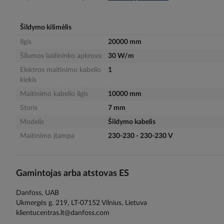
gallery
Šildymo kilimėlis
Ilgis
20000 mm
Šilumos laidininko apkrova
30 W/m
Elektros maitinimo kabelio
1
kiekis
Maitinimo kabelio ilgis
10000 mm
Storis
7 mm
Modelis
Šildymo kabelis
Maitinimo įtampa
230-230 - 230-230 V
Gamintojas arba atstovas ES
Danfoss, UAB
Ukmergės g. 219, LT-07152 Vilnius, Lietuva
klientucentras.lt@danfoss.com