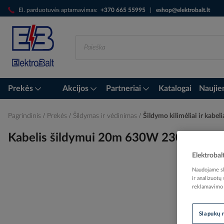
Skip
El. parduotuvės aptarnavimas:
+370 665 55995
|
eshop@elektrobalt.lt
to
Content
Prekės
Akcijos
Partneriai
Katalogai
Naujie
Pagrindinis
Prekės
Šildymas ir vėdinimas
Šildymo kilimėliai ir kabeli
Kabelis šildymui 20m 630W 230V įvažia
Elektrobal
Naudojame sla
ir analizuotų
Skip
reklamavimo i
to
the
end
Slapukų 
of