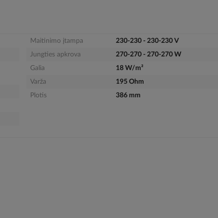
Maitinimo įtampa
230-230 - 230-230 V
Jungties apkrova
270-270 - 270-270 W
Galia
18 W/m²
Varža
195 Ohm
Plotis
386 mm