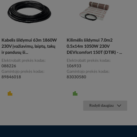
Kabelis šildymui 63m 1860W
Kilimėlis šildymui 7.0m2
230V įvažiavimų, laiptų, takų
0.5x14m 1050W 230V
ir pandusų ši...
DEVIcomfort 150T (DTIR) - ...
Elektrobalt prekės kodas
Elektrobalt prekės kodas
088226
106933
Gamintojo prekės kodas
Gamintojo prekės kodas
89846018
83030580
Rodyti daugiau