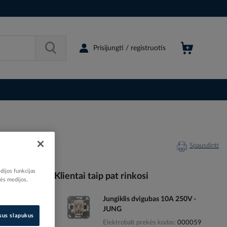
Prisijungti / registruotis
Spausdinti
dijos funkcijas
Klientai taip pat rinkosi
nės medijos,
Jungiklis dvigubas 10A 250V -
087476
JUNG
66223734
isus slapukus
Elektrobalt prekės kodas
000059
140F1237