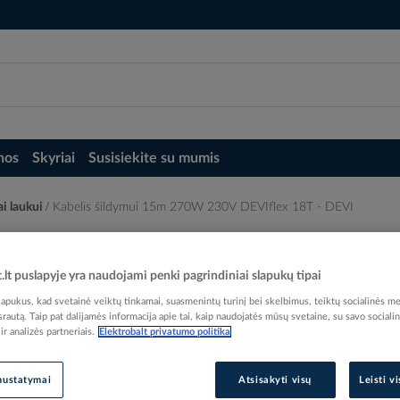
nos
Skyriai
Susisiekite su mumis
ai laukui
Kabelis šildymui 15m 270W 230V DEVIflex 18T - DEVI
lex 18T - DEVI
t.lt puslapyje yra naudojami penki pagrindiniai slapukų tipai
pukus, kad svetainė veiktų tinkamai, suasmenintų turinį bei skelbimus, teiktų socialinės me
 srautą. Taip pat dalijamės informacija apie tai, kaip naudojatės mūsų svetaine, su savo sociali
r analizės partneriais.
Elektrobalt privatumo politika
Elektrobalt prekės kodas
EAN kodas
57034
nustatymai
Atsisakyti visų
Leisti v
Gamintojo prekės kodas