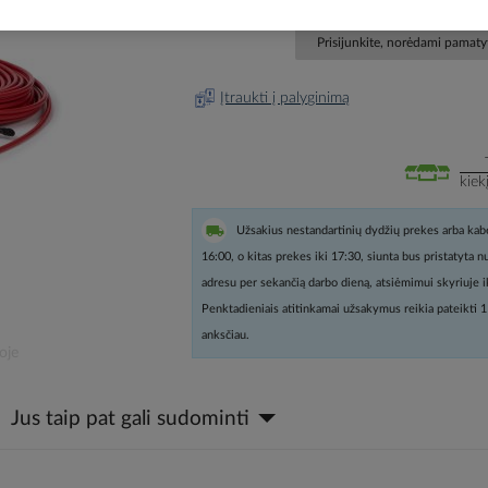
Prisijunkite, norėdami pamatyt
Įtraukti į palyginimą
kiek
Užsakius nestandartinių dydžių prekes arba kabe
16:00, o kitas prekes iki 17:30, siunta bus pristatyta 
adresu per sekančią darbo dieną, atsiėmimui skyriuje i
Penktadieniais atitinkamai užsakymus reikia pateikti 1
anksčiau.
oje
Jus taip pat gali sudominti