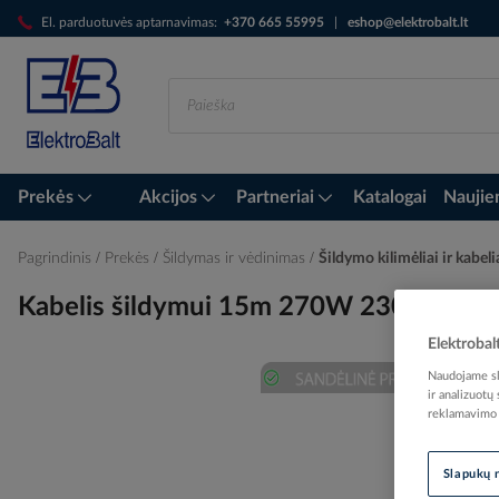
Skip
El. parduotuvės aptarnavimas:
+370 665 55995
|
eshop@elektrobalt.lt
to
Content
Prekės
Akcijos
Partneriai
Katalogai
Naujie
Pagrindinis
Prekės
Šildymas ir vėdinimas
Šildymo kilimėliai ir kabeli
Kabelis šildymui 15m 270W 230V DEVIf
Elektrobal
Naudojame sla
ir analizuotų
Skip
reklamavimo i
to
the
end
Slapukų 
of