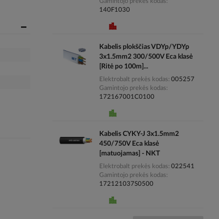
Gamintojo prekės kodas
140F1030
Kabelis plokščias VDYp/YDYp
3x1.5mm2 300/500V Eca klasė
[Ritė po 100m]...
Elektrobalt prekės kodas
005257
Gamintojo prekės kodas
172167001C0100
Kabelis CYKY-J 3x1.5mm2
450/750V Eca klasė
[matuojamas] - NKT
Elektrobalt prekės kodas
022541
Gamintojo prekės kodas
172121037S0500