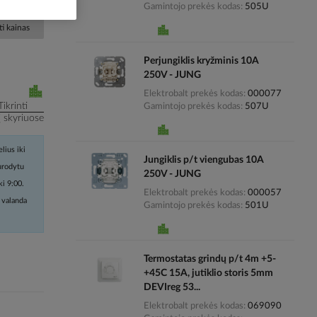
Gamintojo prekės kodas
505U
i kainas
Perjungiklis kryžminis 10A
250V - JUNG
Elektrobalt prekės kodas
000077
Tikrinti
Gamintojo prekės kodas
507U
į skyriuose
lius iki
Jungiklis p/t viengubas 10A
nurodytu
250V - JUNG
ki 9:00.
Elektrobalt prekės kodas
000057
 valanda
Gamintojo prekės kodas
501U
Termostatas grindų p/t 4m +5-
+45C 15A, jutiklio storis 5mm
DEVIreg 53...
Elektrobalt prekės kodas
069090