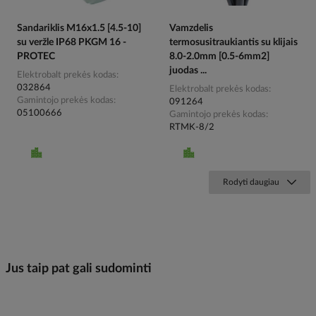
Sandariklis M16x1.5 [4.5-10]
Vamzdelis
su veržle IP68 PKGM 16 -
termosusitraukiantis su klijais
PROTEC
8.0-2.0mm [0.5-6mm2]
juodas ...
Elektrobalt prekės kodas
032864
Elektrobalt prekės kodas
Gamintojo prekės kodas
091264
05100666
Gamintojo prekės kodas
RTMK-8/2
Rodyti daugiau
Jus taip pat gali sudominti