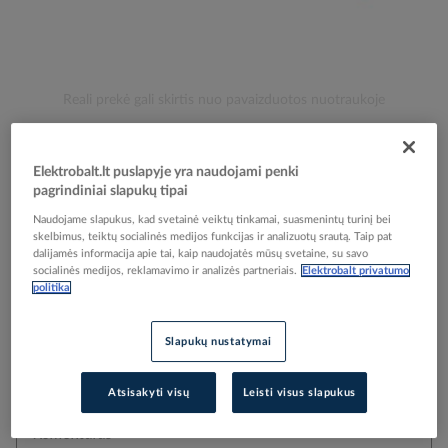
Skip
Reali prekė gali skirtis nuo pavaizduotos nuotraukoje
to
Kabelis lankstus YSLY-OZ 7x0.75mm2 300/500V
the
beginning
Eca klasė [matuojamas] - ELMAT
Elektrobalt.lt puslapyje yra naudojami penki
of
pagrindiniai slapukų tipai
the
images
Naudojame slapukus, kad svetainė veiktų tinkamai, suasmenintų turinį bei
Elektrobalt prekės kodas
511339
skelbimus, teiktų socialinės medijos funkcijas ir analizuotų srautą. Taip pat
gallery
Gamintojo prekės kodas
8111117-005
dalijamės informacija apie tai, kaip naudojatės mūsų svetaine, su savo
socialinės medijos, reklamavimo ir analizės partneriais.
Elektrobalt privatumo
politika
Pasirinkta pakuotė
Slapukų nustatymai
Atsisakyti visų
Leisti visus slapukus