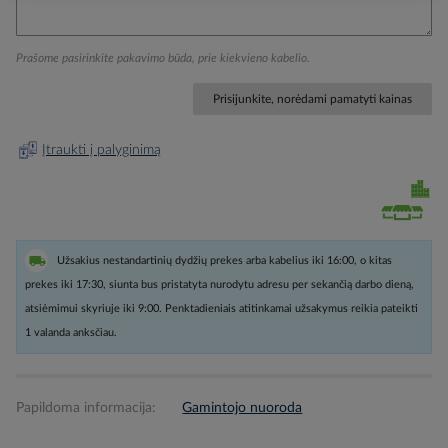
Prašome pasirinkite pakavimo būda, prie kiekvieno kabelio.
Prisijunkite, norėdami pamatyti kainas
Įtraukti į palyginimą
Užsakius nestandartinių dydžių prekes arba kabelius iki 16:00, o kitas
prekes iki 17:30, siunta bus pristatyta nurodytu adresu per sekančią darbo dieną,
atsiėmimui skyriuje iki 9:00. Penktadieniais atitinkamai užsakymus reikia pateikti
1 valanda anksčiau.
Papildoma informacija:
Gamintojo nuoroda