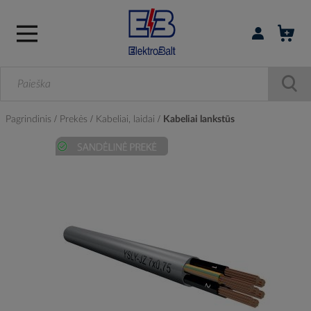
Prisijungti / r
Pagrindinis
Prekės
Kabeliai, laidai
Kabeliai lankstūs
Skip
to
the
end
of
the
images
gallery