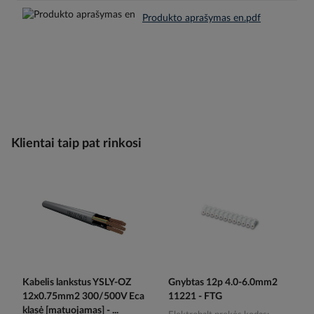
Produkto aprašymas en.pdf
Klientai taip pat rinkosi
Kabelis lankstus YSLY-OZ
Gnybtas 12p 4.0-6.0mm2
12x0.75mm2 300/500V Eca
11221 - FTG
klasė [matuojamas] - ...