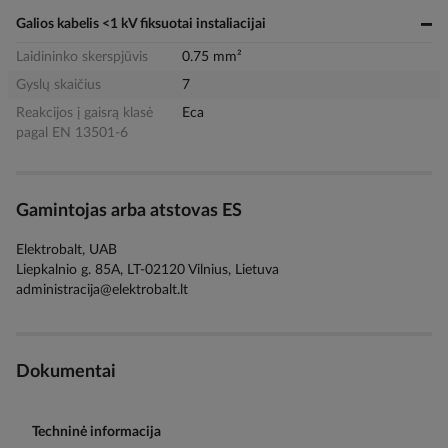
Galios kabelis <1 kV fiksuotai instaliacijai
Laidininko skerspjūvis
0.75 mm²
Gyslų skaičius
7
Reakcijos į gaisrą klasė
Eca
pagal EN 13501-6
Gamintojas arba atstovas ES
Elektrobalt, UAB
Liepkalnio g. 85A, LT-02120 Vilnius, Lietuva
administracija@elektrobalt.lt
Dokumentai
Techninė informacija