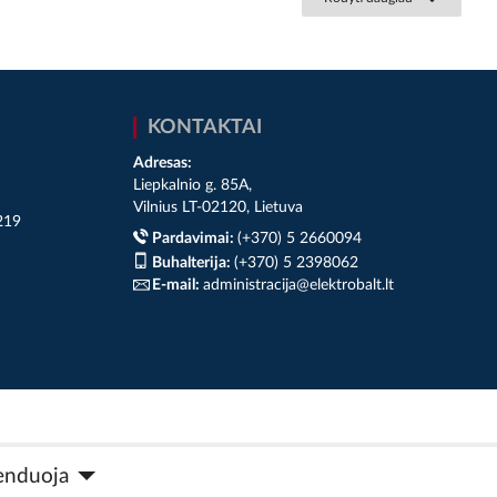
KONTAKTAI
Adresas:
Liepkalnio g. 85A,
Vilnius LT-02120, Lietuva
219
Pardavimai:
(+370) 5 2660094
Buhalterija:
(+370) 5 2398062
E-mail:
administracija@elektrobalt.lt
© 2026 Member of the Würth Group
enduoja