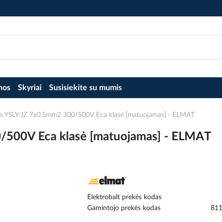
nos
Skyriai
Susisiekite su mumis
tus YSLY-JZ 7x0.5mm2 300/500V Eca klasė [matuojamas] - ELMAT
0/500V Eca klasė [matuojamas] - ELMAT
Elektrobalt prekės kodas
Gamintojo prekės kodas
811