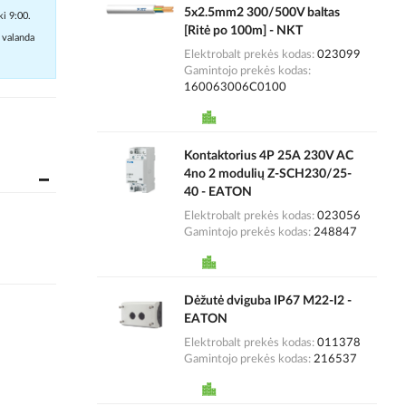
5x2.5mm2 300/500V baltas
ki 9:00.
[Ritė po 100m] - NKT
 valanda
Elektrobalt prekės kodas
023099
Gamintojo prekės kodas
160063006C0100
Kontaktorius 4P 25A 230V AC
4no 2 modulių Z-SCH230/25-
40 - EATON
Elektrobalt prekės kodas
023056
Gamintojo prekės kodas
248847
Dėžutė dviguba IP67 M22-I2 -
EATON
Elektrobalt prekės kodas
011378
Gamintojo prekės kodas
216537