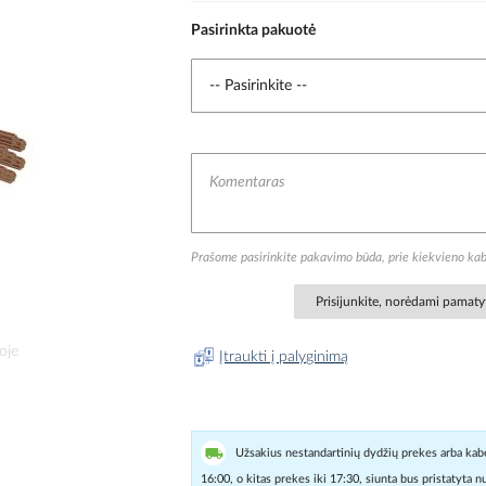
Pasirinkta pakuotė
Prašome pasirinkite pakavimo būda, prie kiekvieno kab
Prisijunkite, norėdami pamatyt
oje
Įtraukti į palyginimą
Užsakius nestandartinių dydžių prekes arba kabe
16:00, o kitas prekes iki 17:30, siunta bus pristatyta 