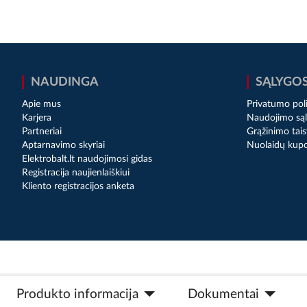
NAUDINGA
SĄLYGO
Apie mus
Privatumo poli
Karjera
Naudojimo sąl
Partneriai
Grąžinimo tais
Aptarnavimo skyriai
Nuolaidų kup
Elektrobalt.lt naudojimosi gidas
Registracija naujienlaiškiui
Kliento registracijos anketa
Produkto informacija
Dokumentai