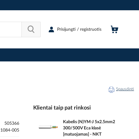
Prisijungti / registruotis
Spausdinti
Klientai taip pat rinkosi
Kabelis (N)YM-J 5x2.5mm2
505366
300/500V Eca klasė
1084-005
[matuojamas] - NKT