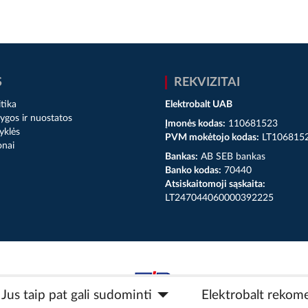
S
REKVIZITAI
tika
Elektrobalt UAB
ygos ir nuostatos
Įmonės kodas:
110681523
yklės
PVM mokėtojo kodas:
LT106815
onai
Bankas:
AB SEB bankas
Banko kodas:
70440
Atsiskaitomoji sąskaita:
LT247044060000392225
Jus taip pat gali sudominti
Elektrobalt rekom