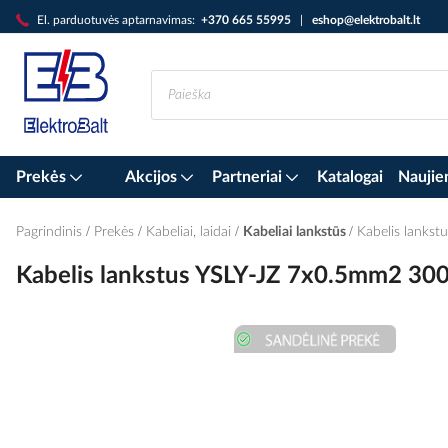
Skip
El. parduotuvės aptarnavimas:
+370 665 55995
|
eshop@elektrobalt.lt
to
Content
Prekės
Akcijos
Partneriai
Katalogai
Naujie
Pagrindinis
Prekės
Kabeliai, laidai
Kabeliai lankstūs
Kabelis lanks
Kabelis lankstus YSLY-JZ 7x0.5mm2 30
Skip
to
the
end
of