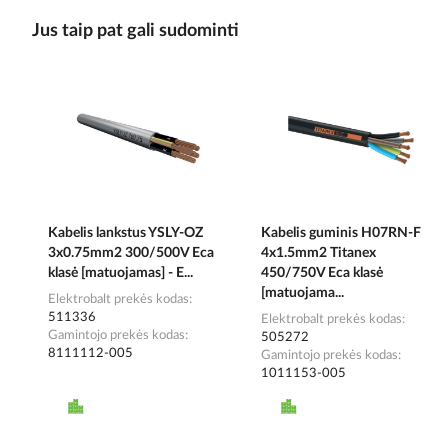
Jus taip pat gali sudominti
Kabelis lankstus YSLY-OZ
Kabelis guminis H07RN-F
3x0.75mm2 300/500V Eca
4x1.5mm2 Titanex
klasė [matuojamas] - E...
450/750V Eca klasė
[matuojama...
Elektrobalt prekės kodas
511336
Elektrobalt prekės kodas
Gamintojo prekės kodas
505272
8111112-005
Gamintojo prekės kodas
1011153-005