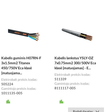
Kabelis guminis H07RN-F
Kabelis lankstus YSLY-OZ
3x1.5mm2 Titanex
7x0.75mm2 300/500V Eca
450/750V Eca klasė
klasė [matuojamas] - E...
[matuojama...
Elektrobalt prekės kodas
511339
Elektrobalt prekės kodas
Gamintojo prekės kodas
505224
8111117-005
Gamintojo prekės kodas
1011135-005
Rodyti daugiau