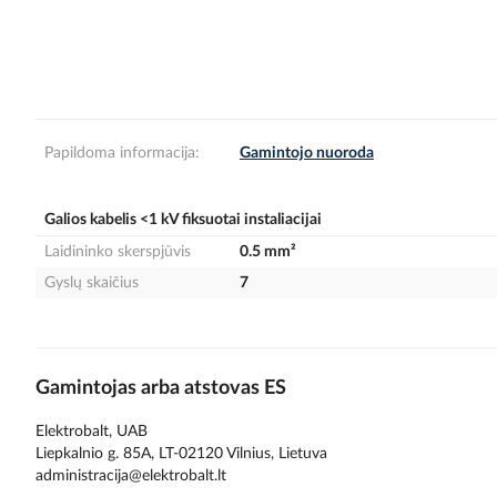
gallery
Papildoma informacija:
Gamintojo nuoroda
Galios kabelis <1 kV fiksuotai instaliacijai
Laidininko skerspjūvis
0.5 mm²
Gyslų skaičius
7
Gamintojas arba atstovas ES
Elektrobalt, UAB
Liepkalnio g. 85A, LT-02120 Vilnius, Lietuva
administracija@elektrobalt.lt