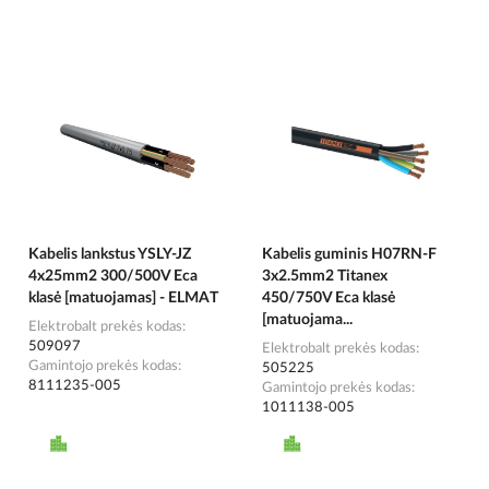
Kabelis lankstus YSLY-JZ
Kabelis guminis H07RN-F
4x25mm2 300/500V Eca
3x2.5mm2 Titanex
klasė [matuojamas] - ELMAT
450/750V Eca klasė
[matuojama...
Elektrobalt prekės kodas
509097
Elektrobalt prekės kodas
Gamintojo prekės kodas
505225
8111235-005
Gamintojo prekės kodas
1011138-005