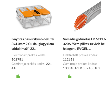
Gnybtas paskirstymo dėžutei
Vamzdis gofruotas D16/11.6
3x4.0mm2 Cu daugiagysliam
320N/5cm pilkas su viela be
laidui (maži) 22...
halogenų EVOEL ...
Elektrobalt prekės kodas
Elektrobalt prekės kodas
102781
112618
Gamintojo prekės kodas
221-
Gamintojo prekės kodas
413
10304016H1002A08102