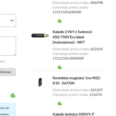
Elektrobalt prekės kodas
006998
Gamintojo prekės kodas
172111016S0500
Kabelis CYKY-J 5x4mm2
450/750V Eca klasė
[matuojamas] - NKT
Elektrobalt prekės kodas
022545
Gamintojo prekės kodas
172121015D0500F
elio.
i kainas
Kontaktas mygtukui 1no M22-
K10 - EATON
Elektrobalt prekės kodas
021227
Gamintojo prekės kodas
216376
lius iki
Kabelis lankstus H05VV-F
nurodytu