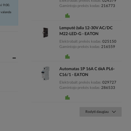
Elektrobalt prekės kodas
024379
ki 9:00.
Gamintojo prekės kodas
216773
 valanda
Lemputė žalia 12-30V AC/DC
M22-LED-G - EATON
Elektrobalt prekės kodas
025150
Gamintojo prekės kodas
216559
Automatas 1P 16A C 6kA PL6-
C16/1 - EATON
Elektrobalt prekės kodas
029727
Gamintojo prekės kodas
286533
Rodyti daugiau