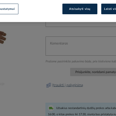
Pasirinkta pakuotė
nustatymai
Atsisakyti visų
Leisti v
Prašome pasirinkite pakavimo būda, prie kiekvieno kab
Prisijunkite, norėdami pamatyt
oje
Įtraukti į palyginimą
Užsakius nestandartinių dydžių prekes arba kabe
16:00, o kitas prekes iki 17:30, siunta bus pristatyta 