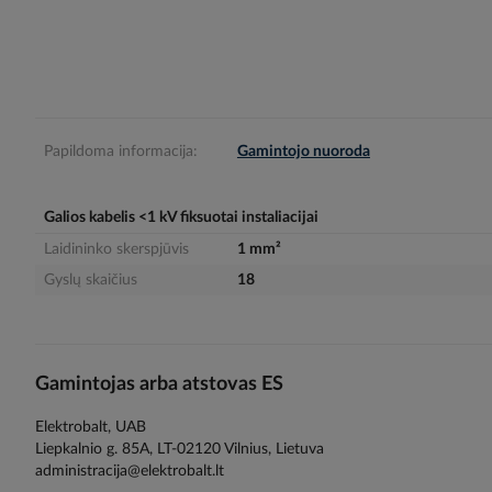
gallery
Papildoma informacija:
Gamintojo nuoroda
Galios kabelis <1 kV fiksuotai instaliacijai
Laidininko skerspjūvis
1 mm²
Gyslų skaičius
18
Gamintojas arba atstovas ES
Elektrobalt, UAB
Liepkalnio g. 85A, LT-02120 Vilnius, Lietuva
administracija@elektrobalt.lt