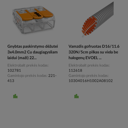
Gnybtas paskirstymo dėžutei
Vamzdis gofruotas D16/11.6
3x4.0mm2 Cu daugiagysliam
320N/5cm pilkas su viela be
laidui (maži) 22...
halogenų EVOEL ...
Elektrobalt prekės kodas
Elektrobalt prekės kodas
102781
112618
Gamintojo prekės kodas
221-
Gamintojo prekės kodas
413
10304016H1002A08102