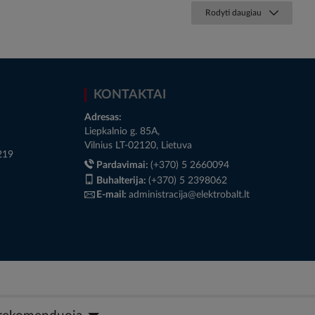
Rodyti daugiau
KONTAKTAI
Adresas:
Liepkalnio g. 85A,
Vilnius LT-02120, Lietuva
219
Pardavimai:
(+370) 5 2660094
Buhalterija:
(+370) 5 2398062
E-mail:
administracija@elektrobalt.lt
© 2026 Member of the Würth Group