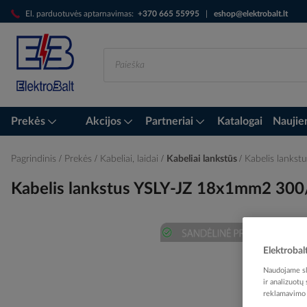
Skip
El. parduotuvės aptarnavimas:
+370 665 55995
|
eshop@elektrobalt.lt
to
Content
Prekės
Akcijos
Partneriai
Katalogai
Naujie
Pagrindinis
Prekės
Kabeliai, laidai
Kabeliai lankstūs
Kabelis lanks
Kabelis lankstus YSLY-JZ 18x1mm2 300
Skip
Elektrobal
to
Naudojame sla
the
ir analizuotų
end
reklamavimo i
of