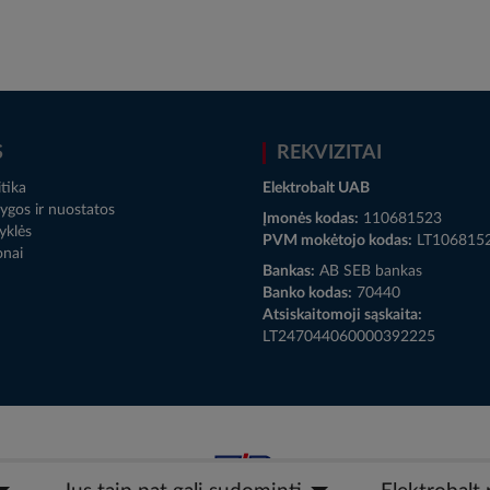
S
REKVIZITAI
tika
Elektrobalt UAB
ygos ir nuostatos
Įmonės kodas:
110681523
yklės
PVM mokėtojo kodas:
LT106815
onai
Bankas:
AB SEB bankas
Banko kodas:
70440
Atsiskaitomoji sąskaita:
LT247044060000392225