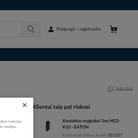
Prisijungti / registruotis
Spausdinti
Klientai taip pat rinkosi
Kontaktas mygtukui 1no M22-
dijos funkcijas
505330
nės medijos,
K10 - EATON
1129-005
Elektrobalt prekės kodas
021227