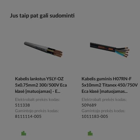
Jus taip pat gali sudominti
Kabelis lankstus YSLY-OZ
Kabelis guminis H07RN-F
5x0.75mm2 300/500V Eca
5x10mm2 Titanex 450/750V
klasė [matuojamas] - E...
Eca klasė [matuojamas...
Elektrobalt prekės kodas
Elektrobalt prekės kodas
511338
509689
Gamintojo prekės kodas
Gamintojo prekės kodas
8111114-005
1011183-005