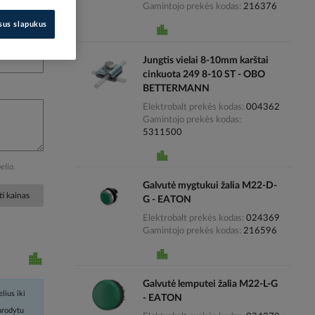
Gamintojo prekės kodas
216376
isus slapukus
Jungtis vielai 8-10mm karštai
cinkuota 249 8-10 ST - OBO
BETTERMANN
Elektrobalt prekės kodas
004362
Gamintojo prekės kodas
5311500
elio.
Galvutė mygtukui žalia M22-D-
i kainas
G - EATON
Elektrobalt prekės kodas
024369
Gamintojo prekės kodas
216596
Galvutė lemputei žalia M22-L-G
lius iki
- EATON
nurodytu