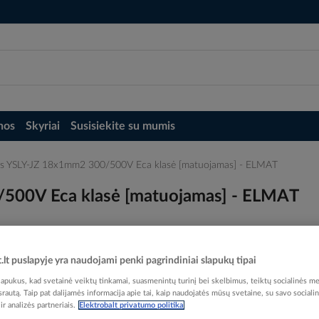
nos
Skyriai
Susisiekite su mumis
tus YSLY-JZ 18x1mm2 300/500V Eca klasė [matuojamas] - ELMAT
/500V Eca klasė [matuojamas] - ELMAT
t.lt puslapyje yra naudojami penki pagrindiniai slapukų tipai
pukus, kad svetainė veiktų tinkamai, suasmenintų turinį bei skelbimus, teiktų socialinės me
Elektrobalt prekės kodas
 srautą. Taip pat dalijamės informacija apie tai, kaip naudojatės mūsų svetaine, su savo sociali
Gamintojo prekės kodas
811
r analizės partneriais.
Elektrobalt privatumo politika