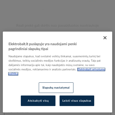
Skip
Reali prekė gali skirtis nuo pavaizduotos nuotraukoje
to
Kabelis lankstus HSLH-JZ 5x1.5mm2 300/500V Cca
the
beginning
klasė [matuojamas] - ELMAT
Elektrobalt.lt puslapyje yra naudojami penki
of
pagrindiniai slapukų tipai
the
images
Naudojame slapukus, kad svetainė veiktų tinkamai, suasmenintų turinį bei
Elektrobalt prekės kodas
505482
skelbimus, teiktų socialinės medijos funkcijas ir analizuotų srautą. Taip pat
gallery
Gamintojo prekės kodas
8360043-005
dalijamės informacija apie tai, kaip naudojatės mūsų svetaine, su savo
socialinės medijos, reklamavimo ir analizės partneriais.
Elektrobalt privatumo
politika
Pasirinkta pakuotė
Slapukų nustatymai
Atsisakyti visų
Leisti visus slapukus