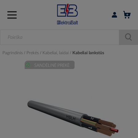
Prisijungti / r
Pagrindinis
Prekės
Kabeliai, laidai
Kabeliai lankstūs
Skip
to
the
end
of
the
images
gallery