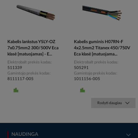
Kabelis lankstus YSLY-OZ
Kabelis guminis H07RN-F
7x0.75mm2 300/500V Eca
4x2.5mm2 Titanex 450/750V
klasė [matuojamas] - E...
Eca klasė [matuojama...
Elektrobalt prekės kodas
Elektrobalt prekės kodas
511339
505291
Gamintojo prekės kodas
Gamintojo prekės kodas
8111117-005
1011156-005
Rodyti daugiau
NAUDINGA