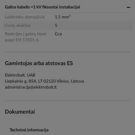
Galios kabelis <1 kV fiksuotai instaliacijai
Laidininko skerspjūvis
1.5 mm²
Gyslų skaičius
5
Reakcijos į gaisrą klasė
Cca
pagal EN 13501-6
Gamintojas arba atstovas ES
Elektrobalt, UAB
Liepkalnio g. 85A, LT-02120 Vilnius, Lietuva
administracija@elektrobalt.lt
Dokumentai
Techninė informacija