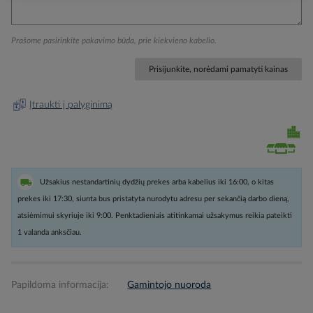
Prašome pasirinkite pakavimo būda, prie kiekvieno kabelio.
Prisijunkite, norėdami pamatyti kainas
Įtraukti į palyginimą
Užsakius nestandartinių dydžių prekes arba kabelius iki 16:00, o kitas
prekes iki 17:30, siunta bus pristatyta nurodytu adresu per sekančią darbo dieną,
atsiėmimui skyriuje iki 9:00. Penktadieniais atitinkamai užsakymus reikia pateikti
1 valanda anksčiau.
Papildoma informacija:
Gamintojo nuoroda