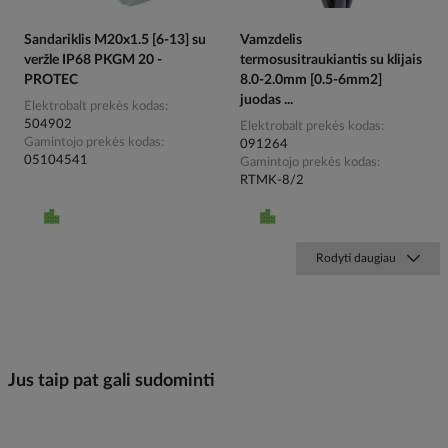
Sandariklis M20x1.5 [6-13] su
Vamzdelis
veržle IP68 PKGM 20 -
termosusitraukiantis su klijais
PROTEC
8.0-2.0mm [0.5-6mm2]
juodas ...
Elektrobalt prekės kodas
504902
Elektrobalt prekės kodas
Gamintojo prekės kodas
091264
05104541
Gamintojo prekės kodas
RTMK-8/2
Rodyti daugiau
Jus taip pat gali sudominti