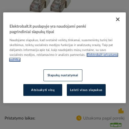
Elektrobalt.lt puslapyje yra naudojami penki
Skip
Reali prekė gali skirtis nuo pavaizduotos nuotraukoje
pagrindiniai slapukų tipai
to
Kabelis komutacinis 1m Kat.5e FTP RJ45 pilkas -
the
Naudojame slapukus, kad svetainė veiktų tinkamai, suasmenintų turinį bei
skelbimus, teiktų socialinės medijos funkcijas ir analizuotų srautą. Taip pat
beginning
EFB-ELEKTRONIK
dalijamės informacija apie tai, kaip naudojatės mūsų svetaine, su savo
of
socialinės medijos, reklamavimo ir analizės partneriais.
Elektrobalt privatumo
the
politika
images
Elektrobalt prekės kodas
507759
gallery
Gamintojo prekės kodas
K5455.1
Slapukų nustatymai
Prisijunkite, norėdami pamatyti kainas
Atsisakyti visų
Leisti visus slapukus
Įtraukti į palyginimą
Pristatymo laikas
Užsakoma pagal poreikį