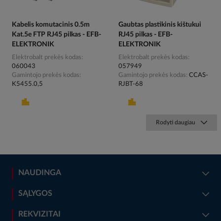
Kabelis komutacinis 0.5m
Gaubtas plastikinis kištukui
Kat.5e FTP RJ45 pilkas - EFB-
RJ45 pilkas - EFB-
ELEKTRONIK
ELEKTRONIK
Elektrobalt prekės kodas
Elektrobalt prekės kodas
060043
057949
Gamintojo prekės kodas
Gamintojo prekės kodas
CCAS-
K5455.0,5
RJBT-68
Rodyti daugiau
NAUDINGA
SĄLYGOS
REKVIZITAI