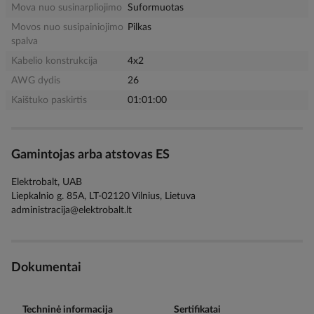
Mova nuo susinarpliojimo
Suformuotas
Movos nuo susipainiojimo
Pilkas
spalva
Kabelio konstrukcija
4x2
AWG dydis
26
Kaištuko paskirtis
01:01:00
Gamintojas arba atstovas ES
Elektrobalt, UAB
Liepkalnio g. 85A, LT-02120 Vilnius, Lietuva
administracija@elektrobalt.lt
Dokumentai
Techninė informacija
Sertifikatai