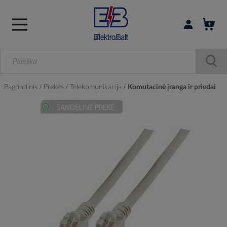
Prisijungti / r
Pagrindinis
Prekės
Telekomunikacija
Komutacinė įranga ir priedai
Skip
to
the
end
of
the
images
gallery