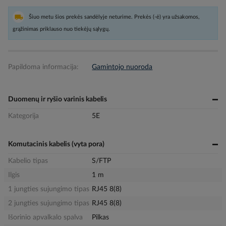
Šiuo metu šios prekės sandėlyje neturime. Prekės (-ė) yra užsakomos,
grąžinimas priklauso nuo tiekėjų sąlygų.
Papildoma informacija:
Gamintojo nuoroda
Duomenų ir ryšio varinis kabelis
Kategorija
5E
Komutacinis kabelis (vyta pora)
Kabelio tipas
S/FTP
Ilgis
1 m
1 jungties sujungimo tipas
RJ45 8(8)
2 jungties sujungimo tipas
RJ45 8(8)
Išorinio apvalkalo spalva
Pilkas