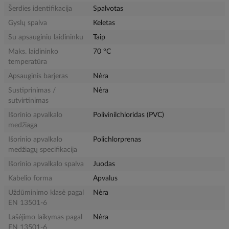
Šerdies identifikacija
Spalvotas
Gyslų spalva
Keletas
Su apsauginiu laidininku
Taip
Maks. laidininko
70 °C
temperatūra
Apsauginis barjeras
Nėra
Sustiprinimas /
Nėra
sutvirtinimas
Išorinio apvalkalo
Polivinilchloridas (PVC)
medžiaga
Išorinio apvalkalo
Polichlorprenas
medžiagų specifikacija
Išorinio apvalkalo spalva
Juodas
Kabelio forma
Apvalus
Uždūminimo klasė pagal
Nėra
EN 13501-6
Lašėjimo laikymas pagal
Nėra
EN 13501-6