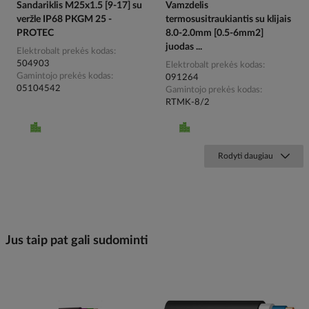
Sandariklis M25x1.5 [9-17] su
Vamzdelis
veržle IP68 PKGM 25 -
termosusitraukiantis su klijais
PROTEC
8.0-2.0mm [0.5-6mm2]
juodas ...
Elektrobalt prekės kodas
504903
Elektrobalt prekės kodas
Gamintojo prekės kodas
091264
05104542
Gamintojo prekės kodas
RTMK-8/2
Rodyti daugiau
Jus taip pat gali sudominti