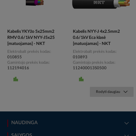
Kabelis YKYžo 5x25mm2
Kabelis NYY-J 4x2.5mm2
RMV 0.6/1kV NYY-J5x25
0.6/1kV Eca klasė
[matuojamas] - NKT
[matuojamas] - NKT
Elektrobalt prekės kodas
Elektrobalt prekės kodas
010855
010893
Gamintojo prekės kodas
Gamintojo prekės kodas
112194016
112400013S0500
Rodyti daugiau
NAUDINGA
SĄLYGOS