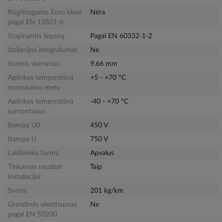
Rūgštingumo Euro klasė
Nėra
pagal EN 13501-6
Slopinantis liepsną
Pagal EN 60332-1-2
Izoliacijos integralumas
Ne
Išorinis skersmuo
9.66 mm
Aplinkos temperatūra
+5 - +70 °C
montavimo metu
Aplinkos temperatūra
-40 - +70 °C
sumontavus
Įtampa U0
450 V
Įtampa U
750 V
Laidininko forma
Apvalus
Tinkamas naudoti
Taip
instaliacijai
Svoris
201 kg/km
Grandinės vientisumas
Ne
pagal EN 50200