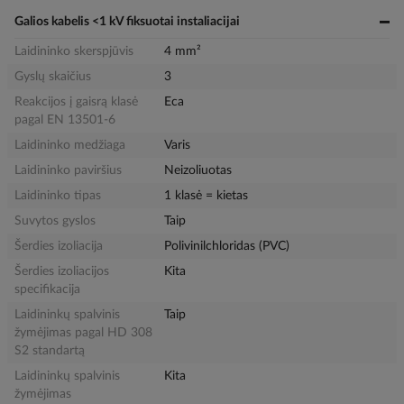
Galios kabelis <1 kV fiksuotai instaliacijai
Laidininko skerspjūvis
4 mm²
Gyslų skaičius
3
Reakcijos į gaisrą klasė
Eca
pagal EN 13501-6
Laidininko medžiaga
Varis
Laidininko paviršius
Neizoliuotas
Laidininko tipas
1 klasė = kietas
Suvytos gyslos
Taip
Šerdies izoliacija
Polivinilchloridas (PVC)
Šerdies izoliacijos
Kita
specifikacija
Laidininkų spalvinis
Taip
žymėjimas pagal HD 308
S2 standartą
Laidininkų spalvinis
Kita
žymėjimas