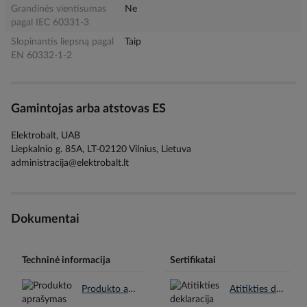
Grandinės vientisumas
Ne
pagal IEC 60331-3
Slopinantis liepsną pagal
Taip
EN 60332-1-2
Gamintojas arba atstovas ES
Elektrobalt, UAB
Liepkalnio g. 85A, LT-02120 Vilnius, Lietuva
administracija@elektrobalt.lt
Dokumentai
Techninė informacija
Sertifikatai
Produkto aprašymas en.pdf
Atitikties deklaracija CE lt.pdf