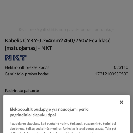
Skip
Reali prekė gali skirtis nuo pavaizduotos nuotraukoje
to
Kabelis CYKY-J 3x4mm2 450/750V Eca klasė
the
beginning
[matuojamas] - NKT
of
the
images
Elektrobalt prekės kodas
023110
gallery
Gamintojo prekės kodas
172121005S0500
Pasirinkta pakuotė
Elektrobalt.lt puslapyje yra naudojami penki
pagrindiniai slapukų tipai
Naudojame slapukus, kad svetainė veiktų tinkamai, suasmenintų turinį bei
skelbimus, teiktų socialinės medijos funkcijas ir analizuotų srautą. Taip pat