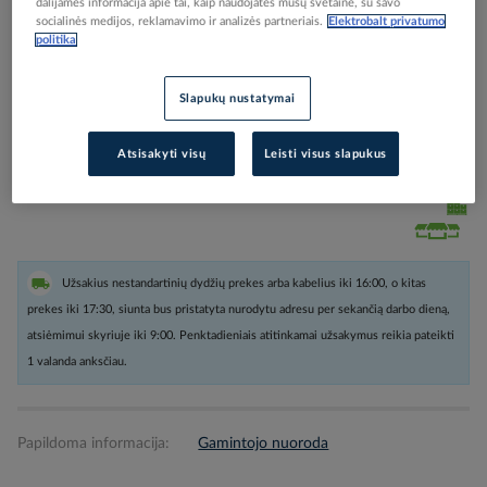
dalijamės informacija apie tai, kaip naudojatės mūsų svetaine, su savo
socialinės medijos, reklamavimo ir analizės partneriais.
Elektrobalt privatumo
politika
Prašome pasirinkite pakavimo būda, prie kiekvieno kabelio.
Slapukų nustatymai
Prisijunkite, norėdami pamatyti kainas
Atsisakyti visų
Leisti visus slapukus
Įtraukti į palyginimą
Užsakius nestandartinių dydžių prekes arba kabelius iki 16:00, o kitas
prekes iki 17:30, siunta bus pristatyta nurodytu adresu per sekančią darbo dieną,
atsiėmimui skyriuje iki 9:00. Penktadieniais atitinkamai užsakymus reikia pateikti
1 valanda anksčiau.
Papildoma informacija:
Gamintojo nuoroda