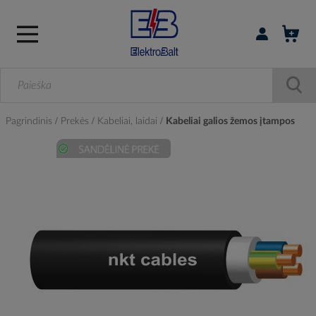
Prisijungti / r
Pagrindinis
Prekės
Kabeliai, laidai
Kabeliai galios žemos įtampos
Skip
to
the
end
of
the
images
gallery