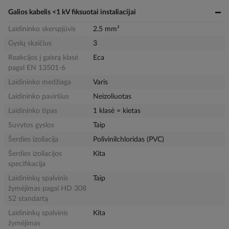
Galios kabelis <1 kV fiksuotai instaliacijai
Laidininko skerspjūvis
2.5 mm²
Gyslų skaičius
3
Reakcijos į gaisrą klasė
Eca
pagal EN 13501-6
Laidininko medžiaga
Varis
Laidininko paviršius
Neizoliuotas
Laidininko tipas
1 klasė = kietas
Suvytos gyslos
Taip
Šerdies izoliacija
Polivinilchloridas (PVC)
Šerdies izoliacijos
Kita
specifikacija
Laidininkų spalvinis
Taip
žymėjimas pagal HD 308
S2 standartą
Laidininkų spalvinis
Kita
žymėjimas