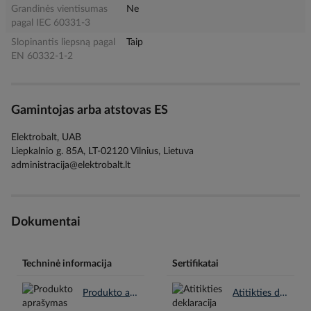
Grandinės vientisumas
Ne
pagal IEC 60331-3
Slopinantis liepsną pagal
Taip
EN 60332-1-2
Gamintojas arba atstovas ES
Elektrobalt, UAB
Liepkalnio g. 85A, LT-02120 Vilnius, Lietuva
administracija@elektrobalt.lt
Dokumentai
Techninė informacija
Sertifikatai
Produkto aprašymas en.pdf
Atitikties deklaracija CE lt.pdf