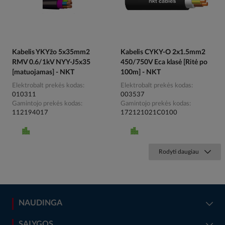
Kabelis YKYžo 5x35mm2
Kabelis CYKY-O 2x1.5mm2
RMV 0.6/1kV NYY-J5x35
450/750V Eca klasė [Ritė po
[matuojamas] - NKT
100m] - NKT
Elektrobalt prekės kodas
Elektrobalt prekės kodas
010311
003537
Gamintojo prekės kodas
Gamintojo prekės kodas
112194017
172121021C0100
Rodyti daugiau
NAUDINGA
SĄLYGOS