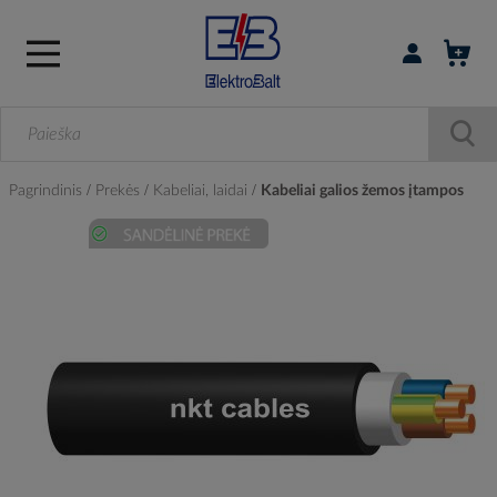
Prisijungti / r
Pagrindinis
Prekės
Kabeliai, laidai
Kabeliai galios žemos įtampos
Skip
to
the
end
of
the
images
gallery