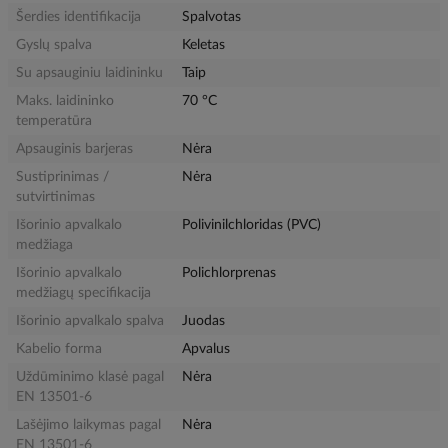
Šerdies identifikacija
Spalvotas
Gyslų spalva
Keletas
Su apsauginiu laidininku
Taip
Maks. laidininko
70 °C
temperatūra
Apsauginis barjeras
Nėra
Sustiprinimas /
Nėra
sutvirtinimas
Išorinio apvalkalo
Polivinilchloridas (PVC)
medžiaga
Išorinio apvalkalo
Polichlorprenas
medžiagų specifikacija
Išorinio apvalkalo spalva
Juodas
Kabelio forma
Apvalus
Uždūminimo klasė pagal
Nėra
EN 13501-6
Lašėjimo laikymas pagal
Nėra
EN 13501-6