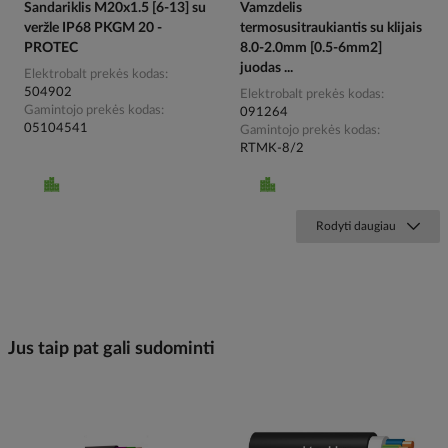
Sandariklis M20x1.5 [6-13] su
Vamzdelis
veržle IP68 PKGM 20 -
termosusitraukiantis su klijais
PROTEC
8.0-2.0mm [0.5-6mm2]
juodas ...
Elektrobalt prekės kodas
504902
Elektrobalt prekės kodas
Gamintojo prekės kodas
091264
05104541
Gamintojo prekės kodas
RTMK-8/2
Rodyti daugiau
Jus taip pat gali sudominti