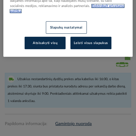
dalijamės informacija apie tai, kaip naudojatės mūsų svetaine, su savo
socialinės medijos, reklamavimo ir analizės partneriais.
Elektrobalt privatumo
politika
Prašome pasirinkite pakavimo būda, prie kiekvieno kabelio.
Slapukų nustatymai
Prisijunkite, norėdami pamatyti kainas
Atsisakyti visų
Leisti visus slapukus
Įtraukti į palyginimą
Užsakius nestandartinių dydžių prekes arba kabelius iki 16:00, o kitas
prekes iki 17:30, siunta bus pristatyta nurodytu adresu per sekančią darbo dieną,
atsiėmimui skyriuje iki 9:00. Penktadieniais atitinkamai užsakymus reikia pateikti
1 valanda anksčiau.
Papildoma informacija:
Gamintojo nuoroda