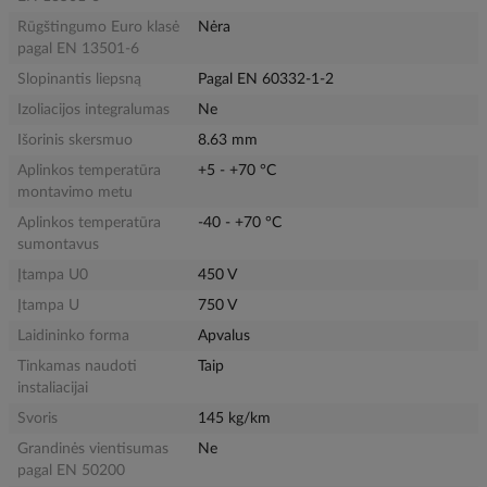
Rūgštingumo Euro klasė
Nėra
pagal EN 13501-6
Slopinantis liepsną
Pagal EN 60332-1-2
Izoliacijos integralumas
Ne
Išorinis skersmuo
8.63 mm
Aplinkos temperatūra
+5 - +70 °C
montavimo metu
Aplinkos temperatūra
-40 - +70 °C
sumontavus
Įtampa U0
450 V
Įtampa U
750 V
Laidininko forma
Apvalus
Tinkamas naudoti
Taip
instaliacijai
Svoris
145 kg/km
Grandinės vientisumas
Ne
pagal EN 50200