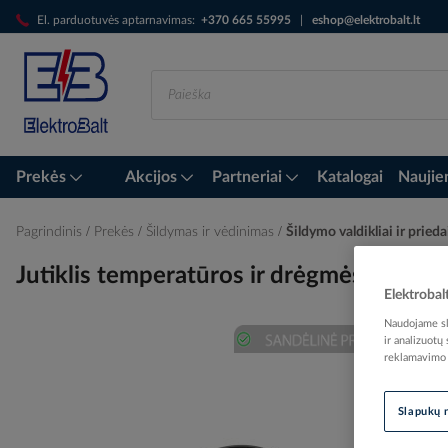
Skip
El. parduotuvės aptarnavimas:
+370 665 55995
|
eshop@elektrobalt.lt
to
Content
Prekės
Akcijos
Partneriai
Katalogai
Naujie
Pagrindinis
Prekės
Šildymas ir vėdinimas
Šildymo valdikliai ir prieda
Jutiklis temperatūros ir drėgmės grunt
Elektrobal
Naudojame sla
ir analizuotų
reklamavimo i
Skip
to
the
Slapukų 
end
of