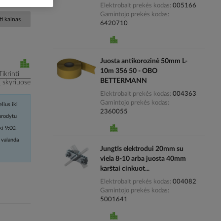
Elektrobalt prekės kodas
005166
Gamintojo prekės kodas
i kainas
6420710
Juosta antikorozinė 50mm L-
10m 356 50 - OBO
Tikrinti
BETTERMANN
į skyriuose
Elektrobalt prekės kodas
004363
Gamintojo prekės kodas
lius iki
2360055
nurodytu
ki 9:00.
 valanda
Jungtis elektrodui 20mm su
viela 8-10 arba juosta 40mm
karštai cinkuot...
Elektrobalt prekės kodas
004082
Gamintojo prekės kodas
5001641