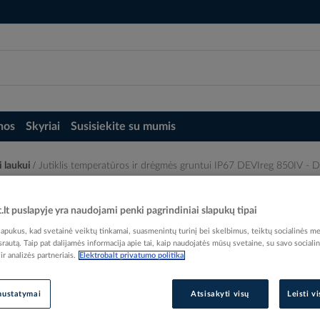
nos
Skyriai
Susisiekite su mumis
i laukui
Jutiklis temperatūros ir drėgmės gruntui IP67 DEVIreg 850IV - 
ui IP67 DEVIreg 850IV - DEVI
t.lt puslapyje yra naudojami penki pagrindiniai slapukų tipai
pukus, kad svetainė veiktų tinkamai, suasmenintų turinį bei skelbimus, teiktų socialinės me
 srautą. Taip pat dalijamės informacija apie tai, kaip naudojatės mūsų svetaine, su savo sociali
r analizės partneriais.
Elektrobalt privatumo politika
Elektrobalt prekės kodas
nustatymai
Atsisakyti visų
Leisti v
EAN kodas
57034
Gamintojo prekės kodas