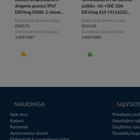
Jutiklis temperatūros ir
Termostatas v/t su išoriniu
drėgmės gruntui IP67
jutikliu -10-+50C 10A
DEVIreg 850III, 2 vienet...
DEVIreg 610 19116332...
Elektrobalt prekės kodas
Elektrobalt prekės kodas
008571
005149
Gamintojo prekės kodas
Gamintojo prekės kodas
140F1087
140F1080
NAUDINGA
SĄLYGO
Apie mus
Privatumo poli
Karjera
Naudojimo sąl
Partneriai
Grąžinimo tais
Aptarnavimo skyriai
Nuolaidų kup
Elektrobalt.lt naudojimosi gidas