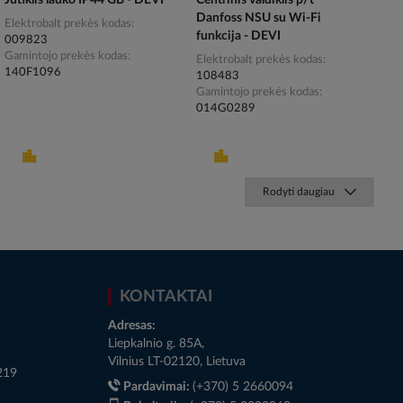
Jutiklis lauko IP44 GB - DEVI
Centrinis valdiklis p/t
Danfoss NSU su Wi-Fi
Elektrobalt prekės kodas
funkcija - DEVI
009823
Gamintojo prekės kodas
Elektrobalt prekės kodas
140F1096
108483
Gamintojo prekės kodas
014G0289
Rodyti daugiau
KONTAKTAI
Adresas:
Liepkalnio g. 85A,
Vilnius LT-02120, Lietuva
219
Pardavimai:
(+370) 5 2660094