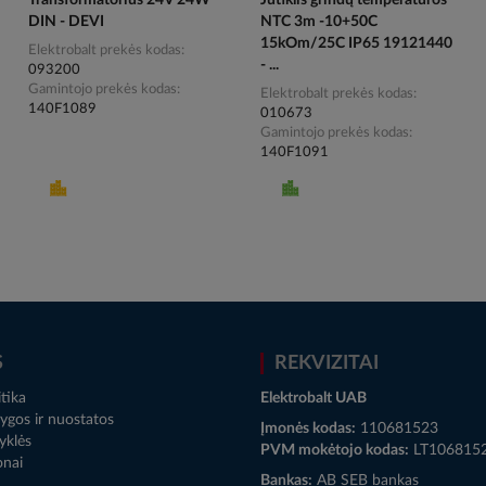
Transformatorius 24V 24W
Jutiklis grindų temperatūros
DIN - DEVI
NTC 3m -10+50C
15kOm/25C IP65 19121440
Elektrobalt prekės kodas
- ...
093200
Gamintojo prekės kodas
Elektrobalt prekės kodas
140F1089
010673
Gamintojo prekės kodas
140F1091
S
REKVIZITAI
tika
Elektrobalt UAB
ygos ir nuostatos
Įmonės kodas:
110681523
yklės
PVM mokėtojo kodas:
LT106815
onai
Bankas:
AB SEB bankas