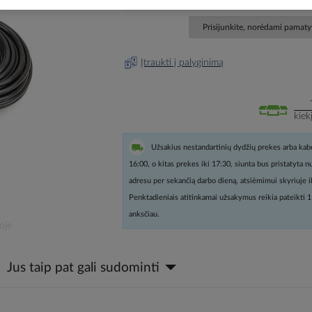
Prisijunkite, norėdami pamatyt
Įtraukti į palyginimą
kiek
Užsakius nestandartinių dydžių prekes arba kabe
16:00, o kitas prekes iki 17:30, siunta bus pristatyta 
adresu per sekančią darbo dieną, atsiėmimui skyriuje i
Penktadieniais atitinkamai užsakymus reikia pateikti 1
anksčiau.
oje
Jus taip pat gali sudominti