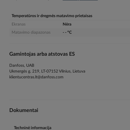
gallery
Temperatūros ir dregmės matavimo prietaisas
Ekranas
Nėra
Matavimo diapazonas
- - °C
Gamintojas arba atstovas ES
Danfoss, UAB
Ukmergės g. 219, LT-07152 Vilnius, Lietuva
klientucentras.lt@danfoss.com
Dokumentai
Techninė informacija