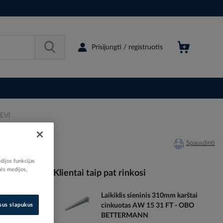
Prisijungti / registruotis
DEVI
Spausdinti
dijos funkcijas
nės medijos,
Klientai taip pat rinkosi
Laikiklis sieninis 310mm karštai
071583
isus slapukus
cinkuotas AW 15 31 FT - OBO
66209714
BETTERMANN
140F1088