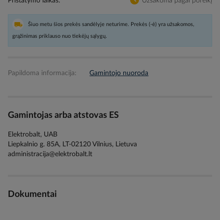
Pristatymo laikas
Užsakoma pagal poreikį
Šiuo metu šios prekės sandėlyje neturime. Prekės (-ė) yra užsakomos,
grąžinimas priklauso nuo tiekėjų sąlygų.
Papildoma informacija:
Gamintojo nuoroda
Gamintojas arba atstovas ES
Elektrobalt, UAB
Liepkalnio g. 85A, LT-02120 Vilnius, Lietuva
administracija@elektrobalt.lt
Dokumentai