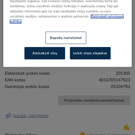
Naudojame slapukus, kad svetainė veiktų tinkamai, suasmenintų turinį bei
skelbimus, teiktų socialinės medijos funkcijas ir analizuotų srautą. Taip pat
dalijamės informacija apie tai, kaip naudojatės mūsų svetaine, su savo
socialinės medijos, reklamavimo ir analizės partneriais.
Elektrobalt privatumo
politika
Skip
Reali prekė gali skirtis nuo pavaizduotos nuotraukoje
Slapukų nustatymai
to
Jutiklis laiko jungikliui su laidu 1.5m PRLAZSS -
the
beginning
PROTEC
Atsisakyti visų
Leisti visus slapukus
of
the
images
Elektrobalt prekės kodas
201305
gallery
EAN kodas
4016705147823
Gamintojo prekės kodas
05104782
Prisijunkite, norėdami pamatyti kainas
Įtraukti į palyginimą