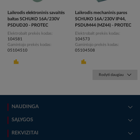
Laikrodis elektroninis savaitės
Laikrodis mechaninis paros
baltas SCHUKO 16A/230V
SCHUKO 16A/230V IP44,
PSDUD20 - PROTEC
PSDUM44 (MZ44) - PROTEC
Elektrobalt prekės kodas
Elektrobalt prekės kodas
104581
104573
Gamintojo prekės kodas
Gamintojo prekės kodas
05104510
05104508
Rodyti daugiau
NAUDINGA
SĄLYGOS
REKVIZITAI