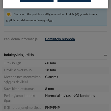
Pristatymo laikas
Užsakoma pagal poreikį
Šiuo metu šios prekės sandėlyje neturime. Prekės (-ė) yra užsakomos,
grąžinimas priklauso nuo tiekėjų sąlygų.
Papildoma informacija:
Gamintojo nuoroda
Induktyvinis jutiklis
Jutiklio ilgis
60 mm
Daviklio skersmuo
18 mm
Mechaninės montavimo
Glaustas
sąlygos davikliui
Suveikimo atstumas
8 mm
Perjungiamo kontakto
Normaliai atviras (NO) kontaktas
tipas
Išėjimo perjungimo tipas
PNP/PNP