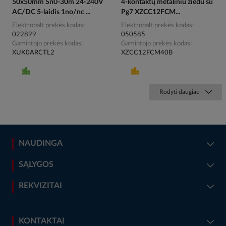
50x50mm Sn0-30m 24-240V
4-kontaktų metaliniu žiedu su
AC/DC 5-laidis 1no/nc ...
Pg7 XZCC12FCM...
Elektrobalt prekės kodas
Elektrobalt prekės kodas
022899
050585
Gamintojo prekės kodas
Gamintojo prekės kodas
XUK0ARCTL2
XZCC12FCM40B
Rodyti daugiau
NAUDINGA
SĄLYGOS
REKVIZITAI
KONTAKTAI