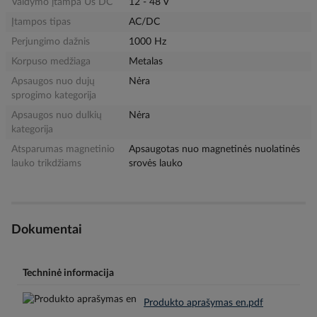
Valdymo įtampa Us DC
12 - 48 V
Įtampos tipas
AC/DC
Perjungimo dažnis
1000 Hz
Korpuso medžiaga
Metalas
Apsaugos nuo dujų
Nėra
sprogimo kategorija
Apsaugos nuo dulkių
Nėra
kategorija
Atsparumas magnetinio
Apsaugotas nuo magnetinės nuolatinės
lauko trikdžiams
srovės lauko
Dokumentai
Techninė informacija
Produkto aprašymas en.pdf