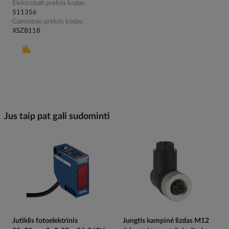
Elektrobalt prekės kodas
511356
Gamintojo prekės kodas
XSZB118
Jus taip pat gali sudominti
Jutiklis fotoelektrinis
Jungtis kampinė lizdas M12