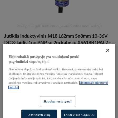
Skip
Reali prekė gali skirtis nuo pavaizduotos nuotraukoje
to
Jutiklis induktyvinis M18 L62mm Sn8mm 10-36V
the
beginning
DC 3-laidis 1no PNP su 2m kabeliu XS618B1PAL2 -
of
TELEMECANIQUE
the
Elektrobalt.lt puslapyje yra naudojami penki
images
pagrindiniai slapukų tipai
gallery
Elektrobalt prekės kodas
022920
Naudojame slapukus, kad svetainė veiktų tinkamai, suasmenintų turinį bei
EAN kodas
3389110146349
skelbimus, teiktų socialinės medijos funkcijas ir analizuotų srautą. Taip pat
Gamintojo prekės kodas
XS618B1PAL2
dalijamės informacija apie tai, kaip naudojatės mūsų svetaine, su savo
socialinės medijos, reklamavimo ir analizės partneriais.
Elektrobalt privatumo
politika
Prisijunkite, norėdami pamatyti kainas
Slapukų nustatymai
Įtraukti į palyginimą
Atsisakyti visų
Leisti visus slapukus