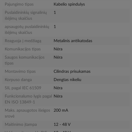
Pajungimo tipas
Kabelio spindulys
Puslaidininkių signalinių
1
išėjimų skaičius
apsaugotų puslaidininkių
1
išėjimų skaičius
Reaguoja į medžiagą
Metalinis antikatodas
Komunikacijos tipas
Nėra
Saugos komunikacijos
Nėra
tipas
Montavimo tipas
Cilindras prisukamas
Korpuso danga
Dengtas nikeliu
SIL pagal IEC 61509
Nėra
Funkcionalumo lygis pagal
Nėra
EN ISO 13849-1
Maks. apsaugotos išeigos
200 mA
srovė
Maitinimo įtampa
12 - 48 V