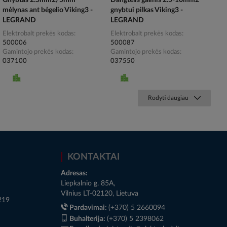
Gnybtas 2.5mm2/5mm
Dangtelis galinis 2.5-10mm2
mėlynas ant bėgelio Viking3 -
gnybtui pilkas Viking3 -
LEGRAND
LEGRAND
Elektrobalt prekės kodas
Elektrobalt prekės kodas
500006
500087
Gamintojo prekės kodas
Gamintojo prekės kodas
037100
037550
Rodyti daugiau
KONTAKTAI
Adresas:
Liepkalnio g. 85A,
Vilnius LT-02120, Lietuva
219
Pardavimai:
(+370) 5 2660094
Buhalterija:
(+370) 5 2398062