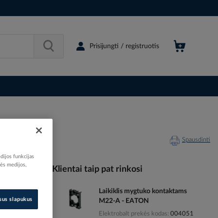
Prisijungti / registruotis
Spausdinti
dijos funkcijas
nės medijos,
Klientai taip pat rinkosi
Laikiklis mygtuko kontaktams
500099
isus slapukus
M22-A - EATON
60395070
Elektrobalt prekės kodas
004051
039507