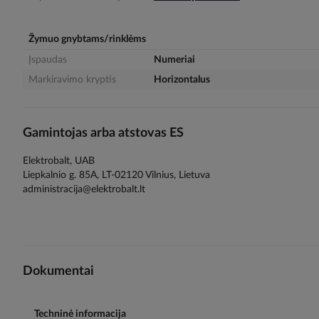
gallery
Žymuo gnybtams/rinklėms
Įspaudas
Numeriai
Markiravimo kryptis
Horizontalus
Gamintojas arba atstovas ES
Elektrobalt, UAB
Liepkalnio g. 85A, LT-02120 Vilnius, Lietuva
administracija@elektrobalt.lt
Dokumentai
Techninė informacija