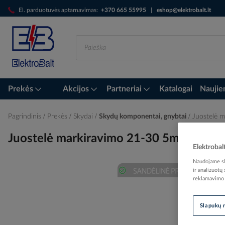
Skip
El. parduotuvės aptarnavimas:
+370 665 55995
|
eshop@elektrobalt.lt
to
Content
Prekės
Akcijos
Partneriai
Katalogai
Naujie
Pagrindinis
Prekės
Skydai
Skydų komponentai, gnybtai
Juostelė 
Juostelė markiravimo 21-30 5mm gnyb
Elektrobal
Naudojame sla
ir analizuotų
reklamavimo i
Skip
to
the
Slapukų 
end
of