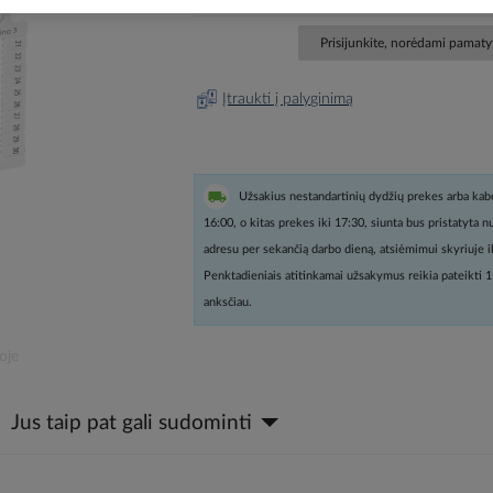
Prisijunkite, norėdami pamatyt
Įtraukti į palyginimą
Užsakius nestandartinių dydžių prekes arba kabe
16:00, o kitas prekes iki 17:30, siunta bus pristatyta 
adresu per sekančią darbo dieną, atsiėmimui skyriuje i
Penktadieniais atitinkamai užsakymus reikia pateikti 1
anksčiau.
oje
Jus taip pat gali sudominti