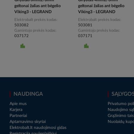
Gnybtas 6mm2/8mm
Gnybtas 4mm2/6mm
geltonai žalias ant bėgelio
geltonai žalias ant bėgelio
Viking3 - LEGRAND
Viking3 - LEGRAND
Elektrobalt prekės kodas
Elektrobalt prekės kodas
503082
503081
Gamintojo prekės kodas
Gamintojo prekės kodas
037172
037171
NAUDINGA
SĄLYGO
Apie mus
Privatumo poli
Karjera
Naudojimo sąl
Partneriai
Grąžinimo tais
Aptarnavimo skyriai
Nuolaidų kup
Elektrobalt.lt naudojimosi gidas
Registracija naujienlaiškiui