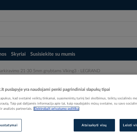
nos
Skyriai
Susisiekite su mumis
markiravimo 21-30 5mm gnybtams Viking3 - LEGRAND
tams Viking3 - LEGRAND
t.lt puslapyje yra naudojami penki pagrindiniai slapukų tipai
pukus, kad svetainė veiktų tinkamai, suasmenintų turinį bei skelbimus, teiktų socialinės me
 srautą. Taip pat dalijamės informacija apie tai, kaip naudojatės mūsų svetaine, su savo sociali
r analizės partneriais.
Elektrobalt privatumo politika
Elektrobalt prekės kodas
nustatymai
Atsisakyti visų
Leisti v
EAN kodas
32450
Gamintojo prekės kodas