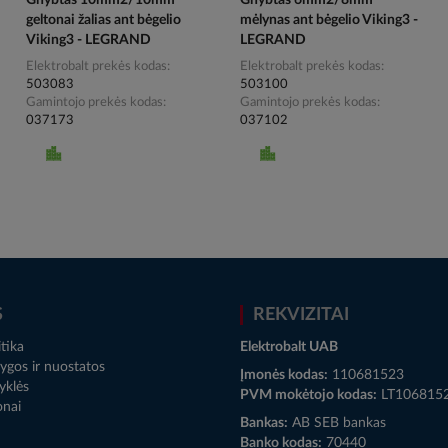
Gnybtas 10mm2/10mm
Gnybtas 6mm2/8mm
geltonai žalias ant bėgelio
mėlynas ant bėgelio Viking3 -
Viking3 - LEGRAND
LEGRAND
Elektrobalt prekės kodas
Elektrobalt prekės kodas
503083
503100
Gamintojo prekės kodas
Gamintojo prekės kodas
037173
037102
S
REKVIZITAI
tika
Elektrobalt UAB
ygos ir nuostatos
Įmonės kodas:
110681523
yklės
PVM mokėtojo kodas:
LT106815
onai
Bankas:
AB SEB bankas
Banko kodas:
70440