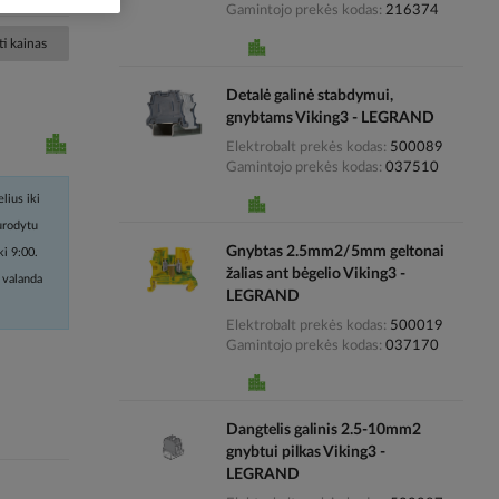
Gamintojo prekės kodas
216374
i kainas
Detalė galinė stabdymui,
gnybtams Viking3 - LEGRAND
Elektrobalt prekės kodas
500089
Gamintojo prekės kodas
037510
lius iki
nurodytu
Gnybtas 2.5mm2/5mm geltonai
ki 9:00.
žalias ant bėgelio Viking3 -
 valanda
LEGRAND
Elektrobalt prekės kodas
500019
Gamintojo prekės kodas
037170
Dangtelis galinis 2.5-10mm2
gnybtui pilkas Viking3 -
LEGRAND