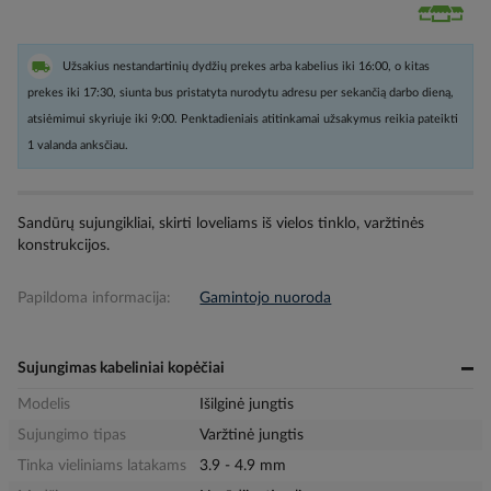
Užsakius nestandartinių dydžių prekes arba kabelius iki 16:00, o kitas
prekes iki 17:30, siunta bus pristatyta nurodytu adresu per sekančią darbo dieną,
atsiėmimui skyriuje iki 9:00. Penktadieniais atitinkamai užsakymus reikia pateikti
1 valanda anksčiau.
Sandūrų sujungikliai, skirti loveliams iš vielos tinklo, varžtinės
konstrukcijos.
Papildoma informacija:
Gamintojo nuoroda
Sujungimas kabeliniai kopėčiai
Modelis
Išilginė jungtis
Sujungimo tipas
Varžtinė jungtis
Tinka vieliniams latakams
3.9 - 4.9 mm