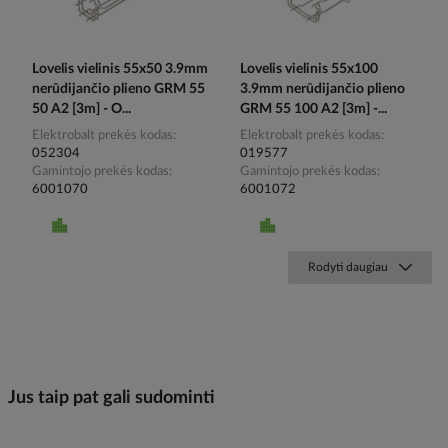
Lovelis vielinis 55x50 3.9mm
Lovelis vielinis 55x100
nerūdijančio plieno GRM 55
3.9mm nerūdijančio plieno
50 A2 [3m] - O...
GRM 55 100 A2 [3m] -...
Elektrobalt prekės kodas
Elektrobalt prekės kodas
052304
019577
Gamintojo prekės kodas
Gamintojo prekės kodas
6001070
6001072
Rodyti daugiau
Jus taip pat gali sudominti