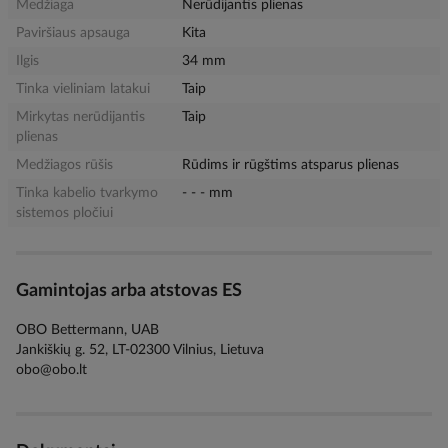
Medžiaga
Nerūdijantis plienas
Paviršiaus apsauga
Kita
Ilgis
34 mm
Tinka vieliniam latakui
Taip
Mirkytas nerūdijantis
Taip
plienas
Medžiagos rūšis
Rūdims ir rūgštims atsparus plienas
Tinka kabelio tvarkymo
- - - mm
sistemos pločiui
Gamintojas arba atstovas ES
OBO Bettermann, UAB
Jankiškių g. 52, LT-02300 Vilnius, Lietuva
obo@obo.lt