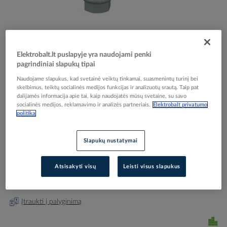
Elektrobalt.lt puslapyje yra naudojami penki
pagrindiniai slapukų tipai
Skip
Reali prekė gali skirtis nuo pavaizduotos nuotraukoje
to
Naudojame slapukus, kad svetainė veiktų tinkamai, suasmenintų turinį bei
Jungtis vieliniam loveliui nerūdijančio plieno GSV
the
skelbimus, teiktų socialinės medijos funkcijas ir analizuotų srautą. Taip pat
beginning
dalijamės informacija apie tai, kaip naudojatės mūsų svetaine, su savo
34 A2 - OBO BETTERMANN
socialinės medijos, reklamavimo ir analizės partneriais.
Elektrobalt privatumo
of
politika
the
images
Elektrobalt prekės kodas
022471
gallery
Slapukų nustatymai
EAN kodas
4012196013210
Gamintojo prekės kodas
6016642
Atsisakyti visų
Leisti visus slapukus
Prisijunkite, norėdami pamatyti kainas
Įtraukti į palyginimą