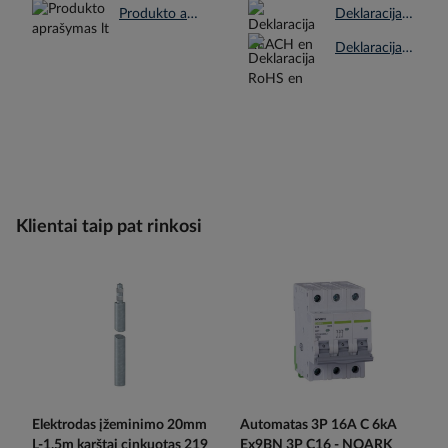
Produkto aprašymas lt.pdf
Deklaracija REACH en.pdf
Deklaracija RoHS en.pdf
Klientai taip pat rinkosi
Elektrodas įžeminimo 20mm
Automatas 3P 16A C 6kA
L-1.5m karštai cinkuotas 219
Ex9BN 3P C16 - NOARK