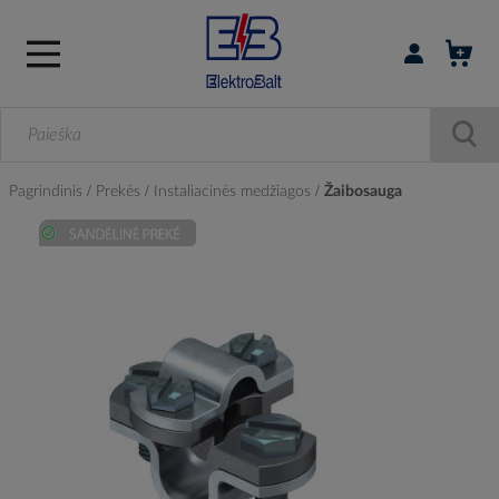
Prisijungti / r
Pagrindinis
Prekės
Instaliacinės medžiagos
Žaibosauga
Skip
to
the
end
of
the
images
gallery