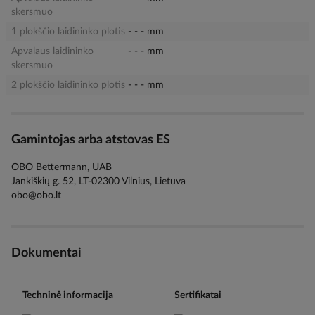
skersmuo
1 plokščio laidininko plotis
- - - mm
Apvalaus laidininko
- - - mm
skersmuo
2 plokščio laidininko plotis
- - - mm
Gamintojas arba atstovas ES
OBO Bettermann, UAB
Jankiškių g. 52, LT-02300 Vilnius, Lietuva
obo@obo.lt
Dokumentai
Techninė informacija
Sertifikatai