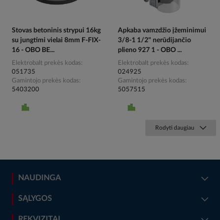
Stovas betoninis strypui 16kg
Apkaba vamzdžio įžeminimui
su jungtimi vielai 8mm F-FIX-
3/8-1 1/2" nerūdijančio
16 - OBO BE...
plieno 927 1 - OBO ...
Elektrobalt prekės kodas
Elektrobalt prekės kodas
051735
024925
Gamintojo prekės kodas
Gamintojo prekės kodas
5403200
5057515
Rodyti daugiau
NAUDINGA
SĄLYGOS
REKVIZITAI