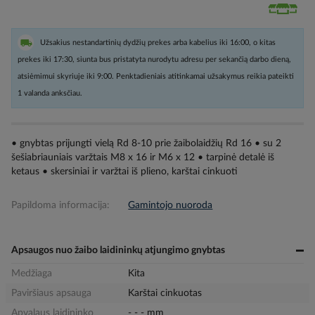
Užsakius nestandartinių dydžių prekes arba kabelius iki 16:00, o kitas
prekes iki 17:30, siunta bus pristatyta nurodytu adresu per sekančią darbo dieną,
atsiėmimui skyriuje iki 9:00. Penktadieniais atitinkamai užsakymus reikia pateikti
1 valanda anksčiau.
• gnybtas prijungti vielą Rd 8-10 prie žaibolaidžių Rd 16 • su 2
šešiabriauniais varžtais M8 x 16 ir M6 x 12 • tarpinė detalė iš
ketaus • skersiniai ir varžtai iš plieno, karštai cinkuoti
Papildoma informacija:
Gamintojo nuoroda
Apsaugos nuo žaibo laidininkų atjungimo gnybtas
Medžiaga
Kita
Paviršiaus apsauga
Karštai cinkuotas
Apvalaus laidininko
- - - mm