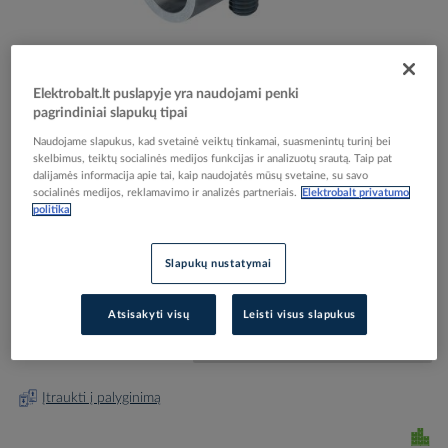
Elektrobalt.lt puslapyje yra naudojami penki
pagrindiniai slapukų tipai
Skip
Reali prekė gali skirtis nuo pavaizduotos nuotraukoje
Naudojame slapukus, kad svetainė veiktų tinkamai, suasmenintų turinį bei
to
skelbimus, teiktų socialinės medijos funkcijas ir analizuotų srautą. Taip pat
Jungtis vielai 8-10mm su strypu 16mm karštai
the
dalijamės informacija apie tai, kaip naudojatės mūsų svetaine, su savo
beginning
cinkuota 108 B DIN - OBO BETTERMANN
socialinės medijos, reklamavimo ir analizės partneriais.
Elektrobalt privatumo
of
politika
the
images
Elektrobalt prekės kodas
006014
Slapukų nustatymai
gallery
EAN kodas
4012195429678
Gamintojo prekės kodas
5416566
Atsisakyti visų
Leisti visus slapukus
Prisijunkite, norėdami pamatyti kainas
Įtraukti į palyginimą