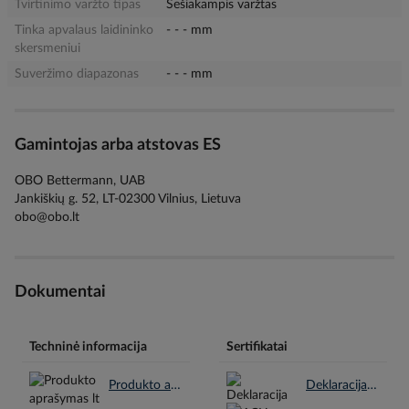
Tvirtinimo varžto tipas
Šešiakampis varžtas
Tinka apvalaus laidininko
- - - mm
skersmeniui
Suveržimo diapazonas
- - - mm
Gamintojas arba atstovas ES
OBO Bettermann, UAB
Jankiškių g. 52, LT-02300 Vilnius, Lietuva
obo@obo.lt
Dokumentai
Techninė informacija
Sertifikatai
Produkto aprašymas lt.pdf
Deklaracija REACH en.pdf