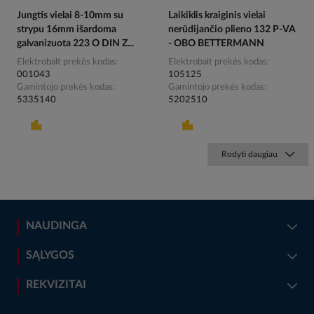
Jungtis vielai 8-10mm su
Laikiklis kraiginis vielai
strypu 16mm išardoma
nerūdijančio plieno 132 P-VA
galvanizuota 223 O DIN Z...
- OBO BETTERMANN
Elektrobalt prekės kodas
Elektrobalt prekės kodas
001043
105125
Gamintojo prekės kodas
Gamintojo prekės kodas
5335140
5202510
Rodyti daugiau
NAUDINGA
SĄLYGOS
REKVIZITAI