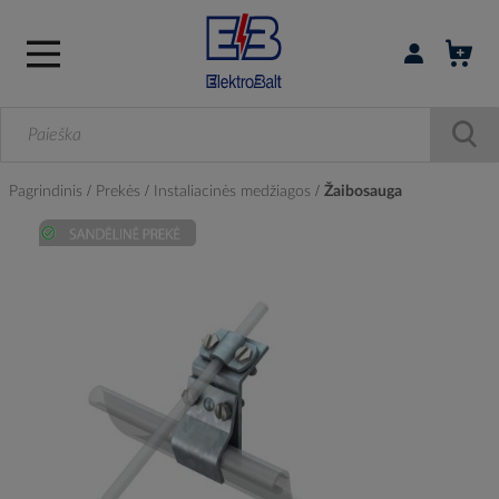
Prisijungti / r
Pagrindinis
Prekės
Instaliacinės medžiagos
Žaibosauga
Skip
to
the
end
of
the
images
gallery