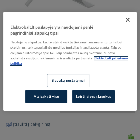
Elektrobalt.lt puslapyje yra naudojami penki
pagrindiniai slapukų tipai
Skip
Reali prekė gali skirtis nuo pavaizduotos nuotraukoje
Naudojame slapukus, kad svetainė veiktų tinkamai, suasmenintų turinį bei
to
skelbimus, teiktų socialinės medijos funkcijas ir analizuotų srautą. Taip pat
Jungtis vielai 8-10mm su lietvamzdžiu karštai
the
dalijamės informacija apie tai, kaip naudojatės mūsų svetaine, su savo
socialinės medijos, reklamavimo ir analizės partneriais.
Elektrobalt privatumo
beginning
cinkuota 262 - OBO BETTERMANN
politika
of
the
images
Elektrobalt prekės kodas
000997
Slapukų nustatymai
gallery
EAN kodas
4012195419891
Gamintojo prekės kodas
5316014
Atsisakyti visų
Leisti visus slapukus
Prisijunkite, norėdami pamatyti kainas
Įtraukti į palyginimą