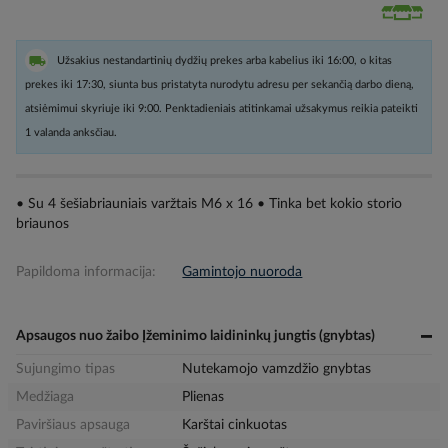
Užsakius nestandartinių dydžių prekes arba kabelius iki 16:00, o kitas
prekes iki 17:30, siunta bus pristatyta nurodytu adresu per sekančią darbo dieną,
atsiėmimui skyriuje iki 9:00. Penktadieniais atitinkamai užsakymus reikia pateikti
1 valanda anksčiau.
• Su 4 šešiabriauniais varžtais M6 x 16 • Tinka bet kokio storio
briaunos
Papildoma informacija:
Gamintojo nuoroda
Apsaugos nuo žaibo Įžeminimo laidininkų jungtis (gnybtas)
Sujungimo tipas
Nutekamojo vamzdžio gnybtas
Medžiaga
Plienas
Paviršiaus apsauga
Karštai cinkuotas