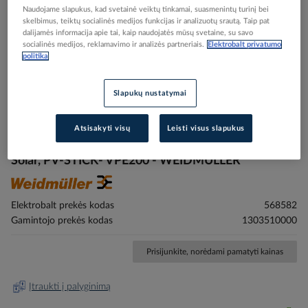
Naudojame slapukus, kad svetainė veiktų tinkamai, suasmenintų turinį bei
skelbimus, teiktų socialinės medijos funkcijas ir analizuotų srautą. Taip pat
dalijamės informacija apie tai, kaip naudojatės mūsų svetaine, su savo
socialinės medijos, reklamavimo ir analizės partneriais.
Elektrobalt privatumo
politika
Slapukų nustatymai
Skip
Reali prekė gali skirtis nuo pavaizduotos nuotraukoje
to
Jungtis kištukas greito jungimo saulės moduliui 4-
the
Atsisakyti visų
Leisti visus slapukus
beginning
6mm2 1500V DC 30A IP68 Ø5.4-7.6mm PUSH IN
of
Solar, PV-STICK- VPE200 - WEIDMULLER
the
images
gallery
Elektrobalt prekės kodas
568582
Gamintojo prekės kodas
1303510000
Prisijunkite, norėdami pamatyti kainas
Įtraukti į palyginimą