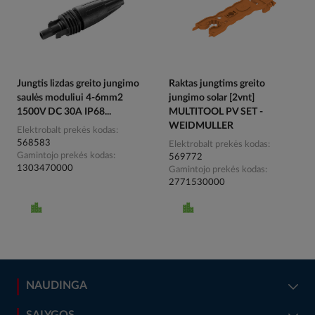
Jungtis lizdas greito jungimo
Raktas jungtims greito
saulės moduliui 4-6mm2
jungimo solar [2vnt]
1500V DC 30A IP68...
MULTITOOL PV SET -
WEIDMULLER
Elektrobalt prekės kodas
568583
Elektrobalt prekės kodas
Gamintojo prekės kodas
569772
1303470000
Gamintojo prekės kodas
2771530000
NAUDINGA
SĄLYGOS