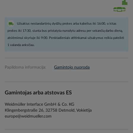
Užsakius nestandartinių dydžių prekes arba kabelius iki 16:00, o kitas
prekes iki 17:30, siunta bus pristatyta nurodytu adresu per sekančią darbo dieną,
atsiėmimui skyriuje iki 9:00. Penktadieniais atitinkamai užsakymus reikia pateikti
1 valanda anksčiau.
Papildoma informacija:
Gamintojo nuoroda
Gamintojas arba atstovas ES
Weidmüller Interface GmbH & Co. KG
Klingenbergstraße 26, 32758 Detmold, Vokietija
europe@weidmueller.com