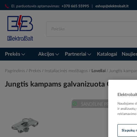
Skip
El. parduotuvės aptarnavimas:
+370 665 55995
|
eshop@elektrobalt.lt
to
Content
Prekės
Akcijos
Partneriai
Katalogai
Naujie
Pagrindinis
Prekės
Instaliacinės medžiagos
Loveliai
Jungtis kamp
Jungtis kampams galvanizuota GEV 3
Elektrobal
Naudojame sla
ir analizuotų
Skip
reklamavimo i
to
the
end
Slapukų 
of