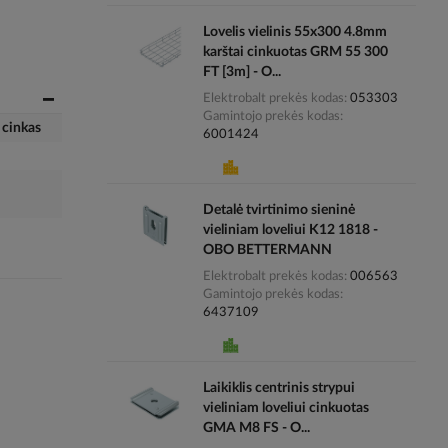
Lovelis vielinis 55x300 4.8mm
karštai cinkuotas GRM 55 300
FT [3m] - O...
Elektrobalt prekės kodas
053303
Gamintojo prekės kodas
 cinkas
6001424
Detalė tvirtinimo sieninė
vieliniam loveliui K12 1818 -
OBO BETTERMANN
Elektrobalt prekės kodas
006563
Gamintojo prekės kodas
6437109
Laikiklis centrinis strypui
vieliniam loveliui cinkuotas
GMA M8 FS - O...