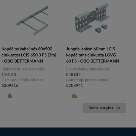
Kopėčios kabelinės 60x500
Jungtis lanksti 60mm LCIS
cinkuotos LCIS 650 3 FS [3m]
kopėčioms cinkuota LGVG
- OBO BETTERMANN
60 FS - OBO BETTERMANN
Elektrobalt prekės kodas
Elektrobalt prekės kodas
110163
048935
Gamintojo prekės kodas
Gamintojo prekės kodas
6209616
6208941
Rodyti daugiau