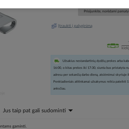
Prisijunkite, norėdami pamatyt
Įtraukti į palyginimą
kiek
Užsakius nestandartinių dydžių prekes arba kabe
16:00, o kitas prekes iki 17:30, siunta bus pristatyta 
adresu per sekančią darbo dieną, atsiėmimui skyriuje i
Penktadieniais atitinkamai užsakymus reikia pateikti 1
anksčiau.
oje
Jus taip pat gali sudominti
mentams gaminti.