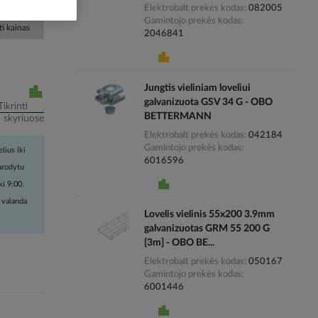
Elektrobalt prekės kodas
082005
Gamintojo prekės kodas
i kainas
2046841
Jungtis vieliniam loveliui
galvanizuota GSV 34 G - OBO
Tikrinti
BETTERMANN
į skyriuose
Elektrobalt prekės kodas
042184
Gamintojo prekės kodas
lius iki
6016596
nurodytu
ki 9:00.
 valanda
Lovelis vielinis 55x200 3.9mm
galvanizuotas GRM 55 200 G
[3m] - OBO BE...
Elektrobalt prekės kodas
050167
Gamintojo prekės kodas
6001446