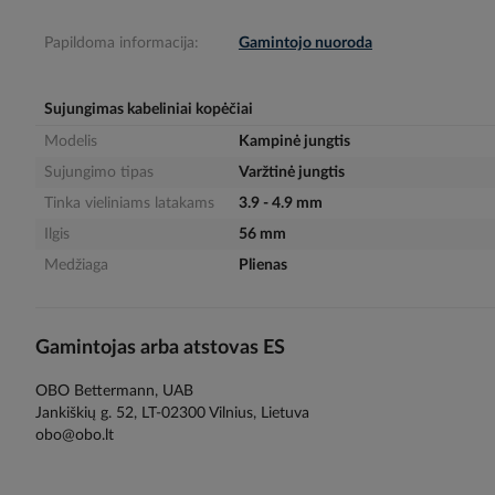
gallery
Papildoma informacija:
Gamintojo nuoroda
Sujungimas kabeliniai kopėčiai
Modelis
Kampinė jungtis
Sujungimo tipas
Varžtinė jungtis
Tinka vieliniams latakams
3.9 - 4.9 mm
Ilgis
56 mm
Medžiaga
Plienas
Gamintojas arba atstovas ES
OBO Bettermann, UAB
Jankiškių g. 52, LT-02300 Vilnius, Lietuva
obo@obo.lt