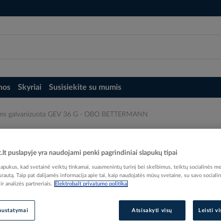
nos
Skyriai
Susisiekite su mumis
ams galvanizuota GEV 36 G - OBO BETTERMANN
6 G - OBO BETTERMANN
t.lt puslapyje yra naudojami penki pagrindiniai slapukų tipai
pukus, kad svetainė veiktų tinkamai, suasmenintų turinį bei skelbimus, teiktų socialinės me
 srautą. Taip pat dalijamės informacija apie tai, kaip naudojatės mūsų svetaine, su savo sociali
r analizės partneriais.
Elektrobalt privatumo politika
Elektrobalt prekės kodas
EAN kodas
40121
nustatymai
Atsisakyti visų
Leisti v
Gamintojo prekės kodas