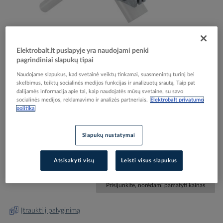
Elektrobalt.lt puslapyje yra naudojami penki
pagrindiniai slapukų tipai
Skip
Reali prekė gali skirtis nuo pavaizduotos nuotraukoje
to
Naudojame slapukus, kad svetainė veiktų tinkamai, suasmenintų turinį bei
Jungtis elektrodui 20mm su viela 8-10 arba juosta
skelbimus, teiktų socialinės medijos funkcijas ir analizuotų srautą. Taip pat
the
dalijamės informacija apie tai, kaip naudojatės mūsų svetaine, su savo
beginning
40mm karštai cinkuota 2760 20 FT - OBO
socialinės medijos, reklamavimo ir analizės partneriais.
Elektrobalt privatumo
of
BETTERMANN
politika
the
images
gallery
Slapukų nustatymai
Elektrobalt prekės kodas
004082
EAN kodas
4012195372912
Atsisakyti visų
Leisti visus slapukus
Gamintojo prekės kodas
5001641
Prisijunkite, norėdami pamatyti kainas
Įtraukti į palyginimą