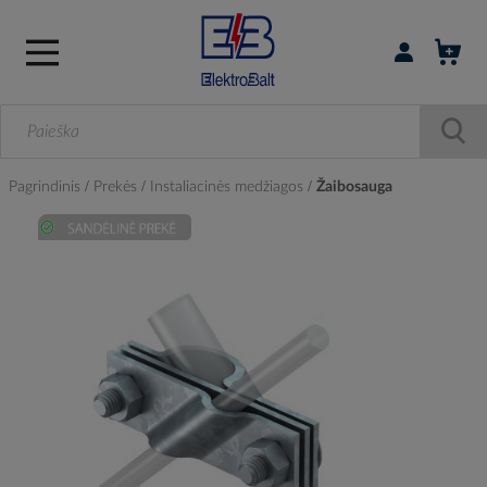
Prisijungti / r
Pagrindinis
Prekės
Instaliacinės medžiagos
Žaibosauga
Skip
to
the
end
of
the
images
gallery