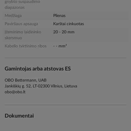
gnybto suspaudimo
diapazonas
Medžiaga
Plienas
Paviršiaus apsauga
Karštai cinkuotas
Įžeminimo laidininko
20 - 20 mm
skersmuo
Kabelio tvirtinimo ribos
- - mm²
Gamintojas arba atstovas ES
OBO Bettermann, UAB
Jankiškių g. 52, LT-02300 Vilnius, Lietuva
obo@obo.lt
Dokumentai