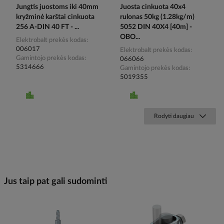
Jungtis juostoms iki 40mm
Juosta cinkuota 40x4
kryžminė karštai cinkuota
rulonas 50kg (1.28kg/m)
256 A-DIN 40 FT - ...
5052 DIN 40X4 [40m] -
OBO...
Elektrobalt prekės kodas
006017
Elektrobalt prekės kodas
Gamintojo prekės kodas
066066
5314666
Gamintojo prekės kodas
5019355
Rodyti daugiau
Jus taip pat gali sudominti