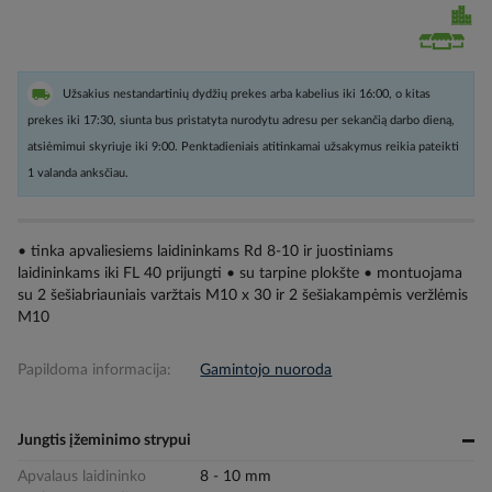
Užsakius nestandartinių dydžių prekes arba kabelius iki 16:00, o kitas
prekes iki 17:30, siunta bus pristatyta nurodytu adresu per sekančią darbo dieną,
atsiėmimui skyriuje iki 9:00. Penktadieniais atitinkamai užsakymus reikia pateikti
1 valanda anksčiau.
• tinka apvaliesiems laidininkams Rd 8-10 ir juostiniams
laidininkams iki FL 40 prijungti • su tarpine plokšte • montuojama
su 2 šešiabriauniais varžtais M10 x 30 ir 2 šešiakampėmis veržlėmis
M10
Papildoma informacija:
Gamintojo nuoroda
Jungtis įžeminimo strypui
Apvalaus laidininko
8 - 10 mm