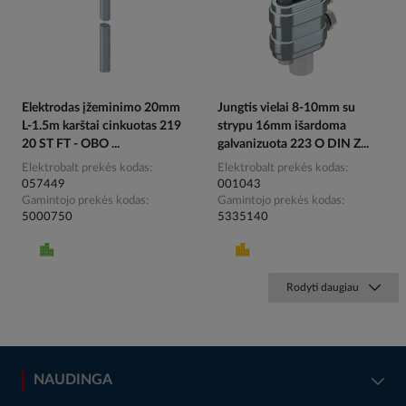
Elektrodas įžeminimo 20mm
Jungtis vielai 8-10mm su
L-1.5m karštai cinkuotas 219
strypu 16mm išardoma
20 ST FT - OBO ...
galvanizuota 223 O DIN Z...
Elektrobalt prekės kodas
Elektrobalt prekės kodas
057449
001043
Gamintojo prekės kodas
Gamintojo prekės kodas
5000750
5335140
Rodyti daugiau
NAUDINGA