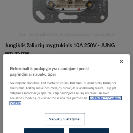
Skip
Reali prekė gali skirtis nuo pavaizduotos nuotraukoje
to
Jungiklis žaliuzių mygtukinis 10A 250V - JUNG
the
beginning
of
the
Elektrobalt prekės kodas
000253
Elektrobalt.lt puslapyje yra naudojami penki
images
EAN kodas
4011377274808
pagrindiniai slapukų tipai
gallery
Gamintojo prekės kodas
539VU
Naudojame slapukus, kad svetainė veiktų tinkamai, suasmenintų turinį bei
skelbimus, teiktų socialinės medijos funkcijas ir analizuotų srautą. Taip pat
Prisijunkite, norėdami pamatyti kainas
dalijamės informacija apie tai, kaip naudojatės mūsų svetaine, su savo
socialinės medijos, reklamavimo ir analizės partneriais.
Elektrobalt privatumo
politika
Įtraukti į palyginimą
Slapukų nustatymai
Kiekis tiekėjo sandėlyje
(
117
vnt
)
4
darbo dienos (-ų)