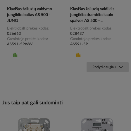
Klavišas žaliuzių valdymo
Klavišas žaliuzių valdiklis
jungiklio baltas AS 500 -
jungiklio dramblio kaulo
JUNG
spalvos AS 500 - ...
Elektrobalt prekės kodas
Elektrobalt prekės kodas
026663
028437
Gamintojo prekės kodas
Gamintojo prekės kodas
AS591-5PWW
AS591-5P
Rodyti daugiau
Jus taip pat gali sudominti