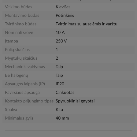
Veikimo būdas
Klavišas
Montavimo būdas
Potinkinis
Tvirtinimo būdas
Tvirtinimas su auselėmis ir varžtu
Nominali srovė
10 A
Įtampa
250 V
Polių skaičius
1
Mygtukų skaičius
2
Mechaninis valdymas
Taip
Be halogenų
Taip
Apsaugos laipsnis (IP)
IP20
Paviršiaus apsauga
Cinkuotas
Kontakto prijungimo tipas
Spyruokliniai gnybtai
Spalva
Kita
Minimalus gylis
40 mm