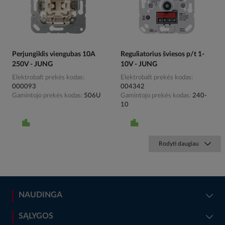
Perjungiklis viengubas 10A
Reguliatorius šviesos p/t 1-
250V - JUNG
10V - JUNG
Elektrobalt prekės kodas
Elektrobalt prekės kodas
000093
004342
Gamintojo prekės kodas
506U
Gamintojo prekės kodas
240-
10
Rodyti daugiau
NAUDINGA
SĄLYGOS