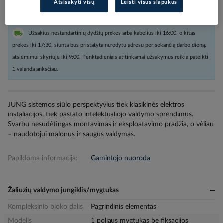
Atsisakyti visų
Leisti visus slapukus
Užsakius nestandartinių dydžių prekes arba kabelius iki 16:00, o kitas
prekes iki 17:30, siunta bus pristatyta nurodytu adresu per sekančią darbo dieną,
atsiėmimui skyriuje iki 9:00. Penktadieniais atitinkamai užsakymus reikia pateikti
1 valanda anksčiau.
JUNG sistemos siūlo perspektyvius tiek klasikinės elektros
instaliacijos, tiek pastato intelektualiojo valdymo sprendimus.
Svarbu nesudėtingas montavimas ir eksploatavimo pradžia, o vėliau
– naudotojui malonus ir saugus valdymas.
Papildoma informacija:
Gamintojo nuoroda
Žaliuzių valdymo jungiklis/mygtukas
Kompleksinio bloko dalis
Pagrindinis elementas
Modelis
1 poliaus mygtukas be fiksacijos