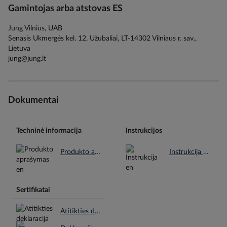
Gamintojas arba atstovas ES
Jung Vilnius, UAB
Senasis Ukmergės kel. 12, Užubaliai, LT-14302 Vilniaus r. sav.,
Lietuva
jung@jung.lt
Dokumentai
Techninė informacija
Instrukcijos
Produkto aprašymas en.pdf
Instrukcija en.pdf
Sertifikatai
Atitikties deklaracija CE en.pdf