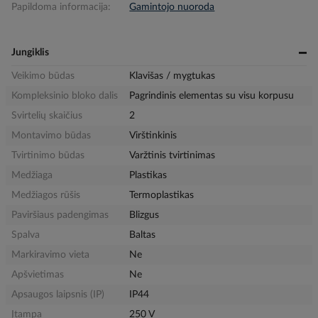
Papildoma informacija:
Gamintojo nuoroda
Jungiklis
Veikimo būdas
Klavišas / mygtukas
Kompleksinio bloko dalis
Pagrindinis elementas su visu korpusu
Svirtelių skaičius
2
Montavimo būdas
Virštinkinis
Tvirtinimo būdas
Varžtinis tvirtinimas
Medžiaga
Plastikas
Medžiagos rūšis
Termoplastikas
Paviršiaus padengimas
Blizgus
Spalva
Baltas
Markiravimo vieta
Ne
Apšvietimas
Ne
Apsaugos laipsnis (IP)
IP44
Įtampa
250 V