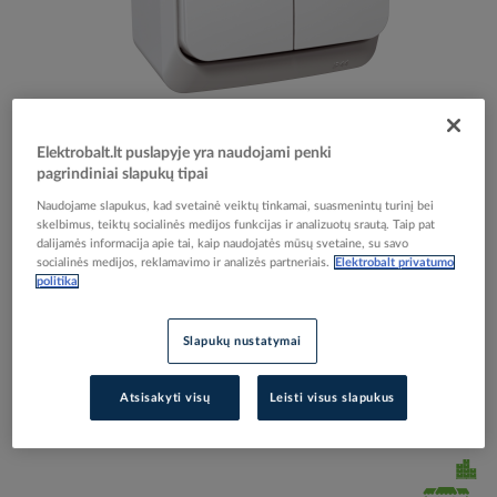
Skip
Reali prekė gali skirtis nuo pavaizduotos nuotraukoje
to
Elektrobalt.lt puslapyje yra naudojami penki
Jungiklis v/t dvigubas IP44 baltas 16A 250V CEDAR
the
pagrindiniai slapukų tipai
beginning
PLUS WNT-500Y - SCHNEIDER ELECTRIC
Naudojame slapukus, kad svetainė veiktų tinkamai, suasmenintų turinį bei
of
skelbimus, teiktų socialinės medijos funkcijas ir analizuotų srautą. Taip pat
the
dalijamės informacija apie tai, kaip naudojatės mūsų svetaine, su savo
images
socialinės medijos, reklamavimo ir analizės partneriais.
Elektrobalt privatumo
Elektrobalt prekės kodas
065269
politika
gallery
EAN kodas
3303432400163
Gamintojo prekės kodas
WDE000550
Slapukų nustatymai
Prisijunkite, norėdami pamatyti kainas
Atsisakyti visų
Leisti visus slapukus
Įtraukti į palyginimą