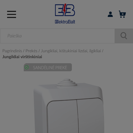
Prisijungti / r
Pagrindinis
Prekės
Jungikliai, kištukiniai lizdai, ilgikliai
Jungikliai virštinkiniai
Skip
to
the
end
of
the
images
gallery