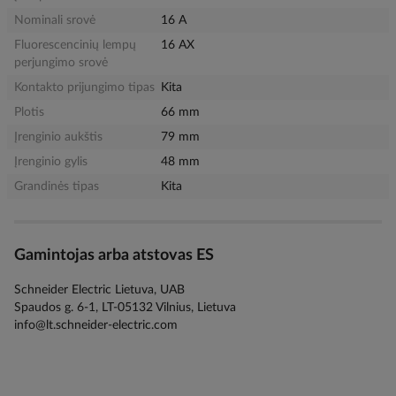
Nominali srovė
16 A
Fluorescencinių lempų
16 AX
perjungimo srovė
Kontakto prijungimo tipas
Kita
Plotis
66 mm
Įrenginio aukštis
79 mm
Įrenginio gylis
48 mm
Grandinės tipas
Kita
Gamintojas arba atstovas ES
Schneider Electric Lietuva, UAB
Spaudos g. 6-1, LT-05132 Vilnius, Lietuva
info@lt.schneider-electric.com