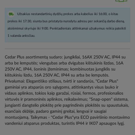
Užsakius nestandartinių dydžių prekes arba kabelius iki 16:00, o kitas
prekes iki 17:30, siunta bus pristatyta nurodytu adresu per sekančią darbo dieną,
atsiėmimui skyriuje iki 9:00. Penktadieniais atitinkamai užsakymus reikia pateikti
1 valanda anksčiau.
Cedar Plus asortimentą sudaro: jungikliai, 16AX 250V AC, IP44 su
arba be lemputės; viengubas arba dvigubas kištukinis lizdas, 16A
250V AC, IP44, šoninis įžeminimas; kombinuotas jungiklis su
kištukiniu lizdu, 16A 250V AC, IP44 su arba be lemputės.
Privalumai: Elegantiško stiliaus, tvirti ir sandarūs, "Cedar Plus"
gaminiai yra atsparūs oro sąlygoms, atitinkantys visus lauko ir
vidaus aplinkos, tokios kaip garažai, rūsiai, fermos, profesionalios
virtuvės ir pramoninės aplinkos, reikalavimus; "Snap-open" sistema,
jungianti dangtelio plokštę prie pagrindinės plokštės su spaustukais,
esančiais dėžėje, padaro gaminį greitai, lengvai ir saugiai
montuojamą. Taikymas - "Cedar Plus"yra ECO paviršinio montavimo
vandeniui atsparus produktas, turintis IP44 ir IK07 apsaugos lygį.