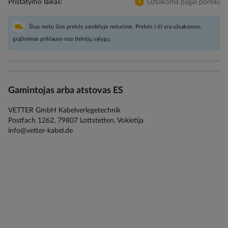
Pristatymo laikas
Užsakoma pagal poreikį
Šiuo metu šios prekės sandėlyje neturime. Prekės (-ė) yra užsakomos,
grąžinimas priklauso nuo tiekėjų sąlygų.
Gamintojas arba atstovas ES
VETTER GmbH Kabelverlegetechnik
Postfach 1262, 79807 Lottstetten, Vokietija
info@vetter-kabel.de