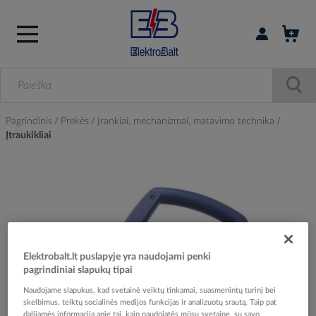
Prisijungti / r
Pagrindinis
Prekės
Įrankiai, mechanizmai, matavimo technika
Įtraukikliai
Skip
to
the
end
of
the
Elektrobalt.lt puslapyje yra naudojami penki
images
pagrindiniai slapukų tipai
gallery
Naudojame slapukus, kad svetainė veiktų tinkamai, suasmenintų turinį bei
skelbimus, teiktų socialinės medijos funkcijas ir analizuotų srautą. Taip pat
dalijamės informacija apie tai, kaip naudojatės mūsų svetaine, su savo