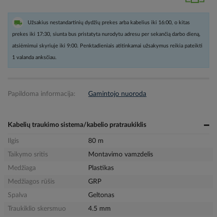
Užsakius nestandartinių dydžių prekes arba kabelius iki 16:00, o kitas
prekes iki 17:30, siunta bus pristatyta nurodytu adresu per sekančią darbo dieną,
atsiėmimui skyriuje iki 9:00. Penktadieniais atitinkamai užsakymus reikia pateikti
1 valanda anksčiau.
Papildoma informacija:
Gamintojo nuoroda
Kabelių traukimo sistema/kabelio pratraukiklis
Ilgis
80 m
Taikymo sritis
Montavimo vamzdelis
Medžiaga
Plastikas
Medžiagos rūšis
GRP
Spalva
Geltonas
Traukiklio skersmuo
4.5 mm