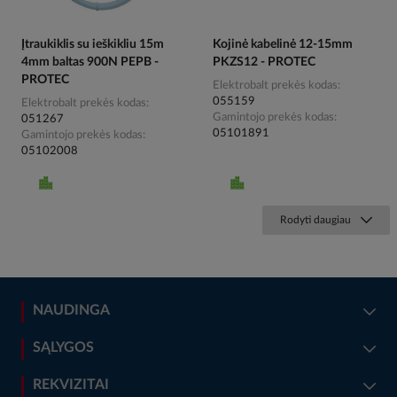
Įtraukiklis su ieškikliu 15m
Kojinė kabelinė 12-15mm
4mm baltas 900N PEPB -
PKZS12 - PROTEC
PROTEC
Elektrobalt prekės kodas
055159
Elektrobalt prekės kodas
Gamintojo prekės kodas
051267
05101891
Gamintojo prekės kodas
05102008
Rodyti daugiau
NAUDINGA
SĄLYGOS
REKVIZITAI