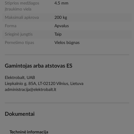
Stiprios medžiagos
4.5 mm
įtraukimo viela
Maksimali apkrova
200 kg
Forma
Apvalus
Srieginė jungtis
Taip
Pernešimo tipas
Vielos būgnas
Gamintojas arba atstovas ES
Elektrobalt, UAB
Liepkalnio g. 85A, LT-02120 Vilnius, Lietuva
administracija@elektrobalt.lt
Dokumentai
Techninė informacija