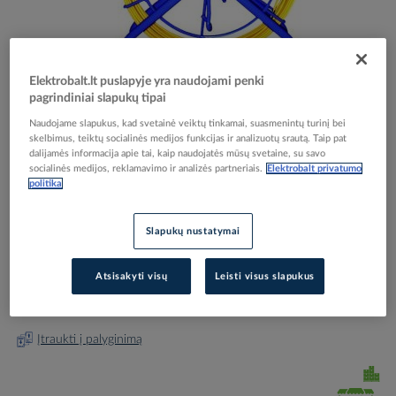
Elektrobalt.lt puslapyje yra naudojami penki
pagrindiniai slapukų tipai
Skip
Reali prekė gali skirtis nuo pavaizduotos nuotraukoje
to
Naudojame slapukus, kad svetainė veiktų tinkamai, suasmenintų turinį bei
Įtraukiklis 80m 4.0mm geltonas su rite PKES80 -
the
skelbimus, teiktų socialinės medijos funkcijas ir analizuotų srautą. Taip pat
dalijamės informacija apie tai, kaip naudojatės mūsų svetaine, su savo
beginning
PROTEC
socialinės medijos, reklamavimo ir analizės partneriais.
Elektrobalt privatumo
of
politika
the
images
Elektrobalt prekės kodas
052568
gallery
Slapukų nustatymai
EAN kodas
4016705118854
Gamintojo prekės kodas
05101885
Atsisakyti visų
Leisti visus slapukus
Prisijunkite, norėdami pamatyti kainas
Įtraukti į palyginimą