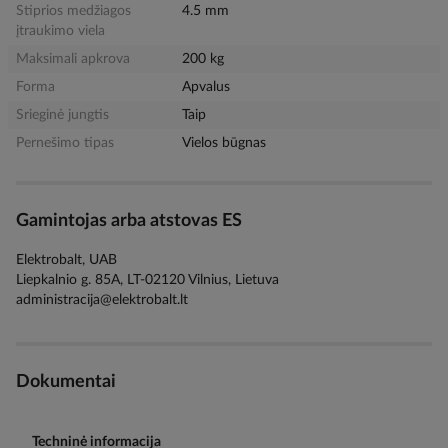
Stiprios medžiagos
4.5 mm
įtraukimo viela
Maksimali apkrova
200 kg
Forma
Apvalus
Srieginė jungtis
Taip
Pernešimo tipas
Vielos būgnas
Gamintojas arba atstovas ES
Elektrobalt, UAB
Liepkalnio g. 85A, LT-02120 Vilnius, Lietuva
administracija@elektrobalt.lt
Dokumentai
Techninė informacija