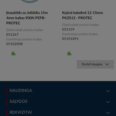
Įtraukiklis su ieškikliu 15m
Kojinė kabelinė 12-15mm
4mm baltas 900N PEPB -
PKZS12 - PROTEC
PROTEC
Elektrobalt prekės kodas
055159
Elektrobalt prekės kodas
Gamintojo prekės kodas
051267
05101891
Gamintojo prekės kodas
05102008
Rodyti daugiau
NAUDINGA
SĄLYGOS
REKVIZITAI