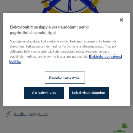
Elektrobalt.lt puslapyje yra naudojami penki
pagrindiniai slapukų tipai
Skip
Reali prekė gali skirtis nuo pavaizduotos nuotraukoje
to
Naudojame slapukus, kad svetainė veiktų tinkamai, suasmenintų turinį bei
Įtraukiklis 60m 4.0mm geltonas su rite PKES60 -
the
skelbimus, teiktų socialinės medijos funkcijas ir analizuotų srautą. Taip pat
dalijamės informacija apie tai, kaip naudojatės mūsų svetaine, su savo
beginning
PROTEC
socialinės medijos, reklamavimo ir analizės partneriais.
Elektrobalt privatumo
of
politika
the
images
Elektrobalt prekės kodas
052567
gallery
Slapukų nustatymai
EAN kodas
4016705118847
Gamintojo prekės kodas
05101884
Atsisakyti visų
Leisti visus slapukus
Prisijunkite, norėdami pamatyti kainas
Įtraukti į palyginimą