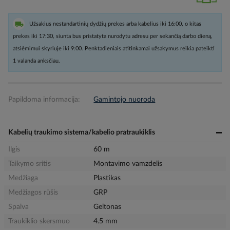
Užsakius nestandartinių dydžių prekes arba kabelius iki 16:00, o kitas
prekes iki 17:30, siunta bus pristatyta nurodytu adresu per sekančią darbo dieną,
atsiėmimui skyriuje iki 9:00. Penktadieniais atitinkamai užsakymus reikia pateikti
1 valanda anksčiau.
Papildoma informacija:
Gamintojo nuoroda
Kabelių traukimo sistema/kabelio pratraukiklis
Ilgis
60 m
Taikymo sritis
Montavimo vamzdelis
Medžiaga
Plastikas
Medžiagos rūšis
GRP
Spalva
Geltonas
Traukiklio skersmuo
4.5 mm