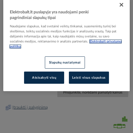
Elektrobalt.lt puslapyje yra naudojami penki
pagrindiniai slapukų tipai
Naudojame slapukus, kad svetainė veiktų tinkamai, suasmenintų turinį bei
skelbimus, teiktų socialinės medijos funkcijas ir analizuotų srautą. Taip pat
Skip
Reali prekė gali skirtis nuo pavaizduotos nuotraukoje
dalijamės informacija apie tai, kaip naudojatės mūsų svetaine, su savo
to
socialinės medijos, reklamavimo ir analizės partneriais.
Elektrobalt privatumo
Įtraukiklis 120m D9.0mm geltonas ant ritės RS 9-
the
politika
beginning
120 - VETTER
of
Slapukų nustatymai
the
images
Elektrobalt prekės kodas
025860
gallery
Atsisakyti visų
Leisti visus slapukus
Gamintojo prekės kodas
215363
Prisijunkite, norėdami pamatyti kainas
Įtraukti į palyginimą