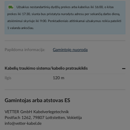
Užsakius nestandartinių dydžių prekes arba kabelius iki 16:00, o kitas
prekes iki 17:30, siunta bus pristatyta nurodytu adresu per sekančią darbo dieną,
atsiėmimui skyriuje iki 9:00. Penktadieniais atitinkamai užsakymus reikia pateikti
1 valanda anksčiau.
Papildoma informacija:
Gamintojo nuoroda
Kabelių traukimo sistema/kabelio pratraukiklis
Ilgis
120 m
Gamintojas arba atstovas ES
VETTER GmbH Kabelverlegetechnik
Postfach 1262, 79807 Lottstetten, Vokietija
info@vetter-kabel.de