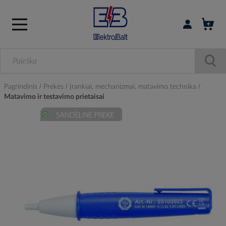
Prisijungti / r
Pagrindinis
Prekės
Įrankiai, mechanizmai, matavimo technika
Matavimo ir testavimo prietaisai
Skip
to
the
end
of
the
images
gallery