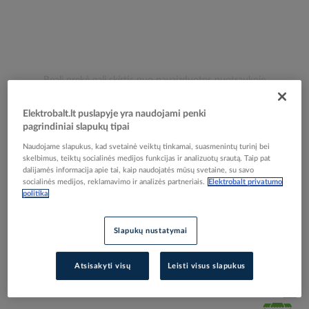
Skip
Reali prekė gali skirtis nuo pavaizduotos nuotraukoje
to
Indikatorius bekontaktis 110-1000V CATIII IP40
the
Elektrobalt.lt puslapyje yra naudojami penki
beginning
PSPKL - PROTEC
pagrindiniai slapukų tipai
of
Naudojame slapukus, kad svetainė veiktų tinkamai, suasmenintų turinį bei
the
skelbimus, teiktų socialinės medijos funkcijas ir analizuotų srautą. Taip pat
images
Elektrobalt prekės kodas
030020
dalijamės informacija apie tai, kaip naudojatės mūsų svetaine, su savo
gallery
socialinės medijos, reklamavimo ir analizės partneriais.
Elektrobalt privatumo
EAN kodas
4016705106035
politika
Gamintojo prekės kodas
05100603
Prisijunkite, norėdami pamatyti kainas
Slapukų nustatymai
Įtraukti į palyginimą
Atsisakyti visų
Leisti visus slapukus