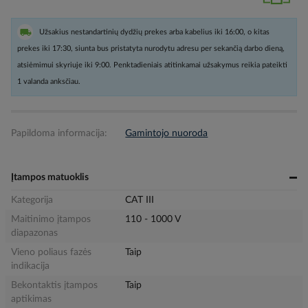
Užsakius nestandartinių dydžių prekes arba kabelius iki 16:00, o kitas
prekes iki 17:30, siunta bus pristatyta nurodytu adresu per sekančią darbo dieną,
atsiėmimui skyriuje iki 9:00. Penktadieniais atitinkamai užsakymus reikia pateikti
1 valanda anksčiau.
Papildoma informacija:
Gamintojo nuoroda
Įtampos matuoklis
Kategorija
CAT III
Maitinimo įtampos
110 - 1000 V
diapazonas
Vieno poliaus fazės
Taip
indikacija
Bekontaktis įtampos
Taip
aptikimas