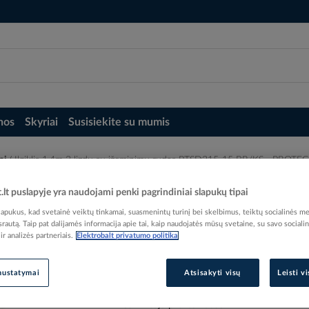
nos
Skyriai
Susisiekite su mumis
iai
Ilgiklis 1.4m 3 lizdų su įžeminimu rudas PTSD315-15 BR/KS - PROTEC
das PTSD315-15 BR/KS - PROTEC
t.lt puslapyje yra naudojami penki pagrindiniai slapukų tipai
pukus, kad svetainė veiktų tinkamai, suasmenintų turinį bei skelbimus, teiktų socialinės me
 srautą. Taip pat dalijamės informacija apie tai, kaip naudojatės mūsų svetaine, su savo sociali
r analizės partneriais.
Elektrobalt privatumo politika
nustatymai
Atsisakyti visų
Leisti v
Elektrobalt prekės kodas
EAN kodas
40167
Gamintojo prekės kodas