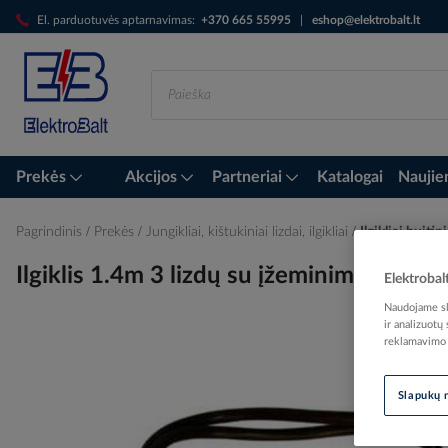
Skip
El. parduotuvės aptarnavimas:
+370 665 55995
|
eshop@elektrobalt.lt
to
Content
Prekės
Akcijos
Partneriai
Katalogai
Naujie
Pagrindinis
Prekės
Jungikliai, kištukiniai lizdai, ilgikliai
Ilgikliai buitin
Ilgiklis 1.4m 3 lizdų su įžeminimu ru
Elektrobal
Naudojame sla
ir analizuotų
reklamavimo i
Skip
to
Slapukų 
the
end
of