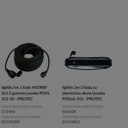
Ilgiklis 5m 1 lizdo H05RRF
Ilgiklis 2m 3 lizdų su
3x1.5 guminis juodas PGVL
įžeminimu alium/juodas
315-5S - PROTEC
PSDLA-315 - PROTEC
Elektrobalt prekės kodas
Elektrobalt prekės kodas
515486
506608
Gamintojo prekės kodas
Gamintojo prekės kodas
05105300
05104821