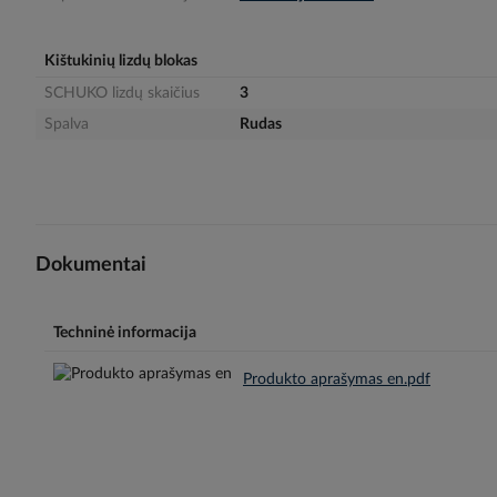
gallery
Kištukinių lizdų blokas
SCHUKO lizdų skaičius
3
Spalva
Rudas
Dokumentai
Techninė informacija
Produkto aprašymas en.pdf