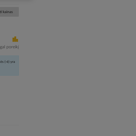
i kainas
al poreikį
ės (-ė) yra