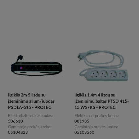
Ilgiklis 2m 5 lizdų su
Ilgiklis 1.4m 4 lizdų su
įžeminimu alium/juodas
įžeminimu baltas PTSD 415-
PSDLA-515 - PROTEC
15 WS/KS - PROTEC
Elektrobalt prekės kodas
Elektrobalt prekės kodas
506610
081985
Gamintojo prekės kodas
Gamintojo prekės kodas
05104823
05103560