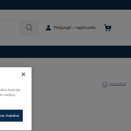
Prisijungti / registruotis
Spausdinti
dijos funkcijas
nės medijos,
isus slapukus
201208
05135561
05103556