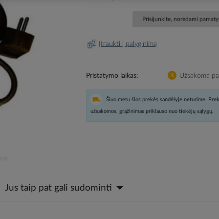
Prisijunkite, norėdami pamatyt
Įtraukti į palyginimą
Pristatymo laikas
Užsakoma pag
Šiuo metu šios prekės sandėlyje neturime. Prek
užsakomos, grąžinimas priklauso nuo tiekėjų sąlygų.
oje
Jus taip pat gali sudominti