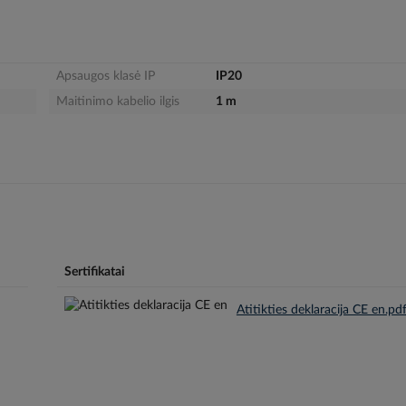
Apsaugos klasė IP
IP20
Maitinimo kabelio ilgis
1 m
Sertifikatai
Atitikties deklaracija CE en.pd