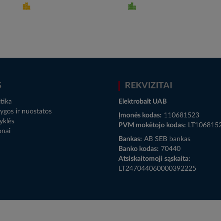
S
REKVIZITAI
tika
Elektrobalt UAB
ygos ir nuostatos
Įmonės kodas:
110681523
yklės
PVM mokėtojo kodas:
LT106815
onai
Bankas:
AB SEB bankas
Banko kodas:
70440
Atsiskaitomoji sąskaita:
LT247044060000392225