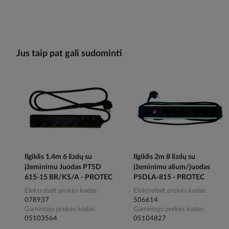
Jus taip pat gali sudominti
Ilgiklis 1.4m 6 lizdų su
Ilgiklis 2m 8 lizdų su
įžeminimu Juodas PTSD
įžeminimu alium/juodas
615-15 BR/KS/A - PROTEC
PSDLA-815 - PROTEC
Elektrobalt prekės kodas
Elektrobalt prekės kodas
078937
506614
Gamintojo prekės kodas
Gamintojo prekės kodas
05103564
05104827