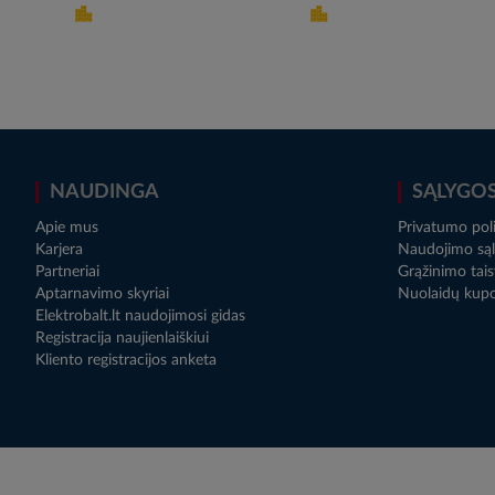
NAUDINGA
SĄLYGO
Apie mus
Privatumo poli
Karjera
Naudojimo sąl
Partneriai
Grąžinimo tais
Aptarnavimo skyriai
Nuolaidų kup
Elektrobalt.lt naudojimosi gidas
Registracija naujienlaiškiui
Kliento registracijos anketa