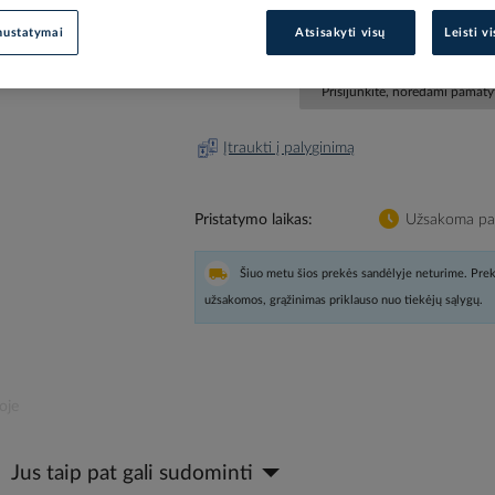
EAN kodas
33891
nustatymai
Atsisakyti visų
Leisti v
Gamintojo prekės kodas
Z
Prisijunkite, norėdami pamatyt
Įtraukti į palyginimą
Pristatymo laikas
Užsakoma pag
Šiuo metu šios prekės sandėlyje neturime. Prek
užsakomos, grąžinimas priklauso nuo tiekėjų sąlygų.
oje
Jus taip pat gali sudominti