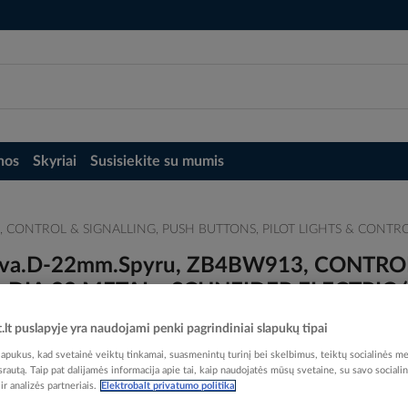
nos
Skyriai
Susisiekite su mumis
13, CONTROL & SIGNALLING, PUSH BUTTONS, PILOT LIGHTS & CONTROLS
galva.D-22mm.Spyru, ZB4BW913, CONTR
IA 22 METAL - SCHNEIDER ELECTRIC (pa
t.lt puslapyje yra naudojami penki pagrindiniai slapukų tipai
pukus, kad svetainė veiktų tinkamai, suasmenintų turinį bei skelbimus, teiktų socialinės me
 srautą. Taip pat dalijamės informacija apie tai, kaip naudojatės mūsų svetaine, su savo sociali
r analizės partneriais.
Elektrobalt privatumo politika
Elektrobalt prekės kodas