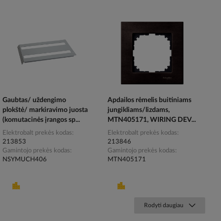
Gaubtas/ uždengimo
Apdailos rėmelis buitiniams
plokštė/ markiravimo juosta
jungikliams/lizdams,
(komutacinės įrangos sp...
MTN405171, WIRING DEV...
Elektrobalt prekės kodas
Elektrobalt prekės kodas
213853
213846
Gamintojo prekės kodas
Gamintojo prekės kodas
NSYMUCH406
MTN405171
Rodyti daugiau