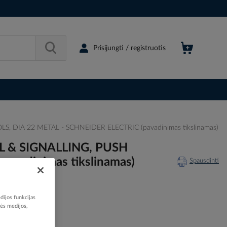
Prisijungti / registruotis
, DIA 22 METAL - SCHNEIDER ELECTRIC (pavadinimas tikslinamas)
OL & SIGNALLING, PUSH
vadinimas tikslinamas)
Spausdinti
dijos funkcijas
nės medijos,
220634