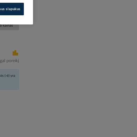
10889895
isus slapukus
B4BW913
i kainas
al poreikį
ės (-ė) yra