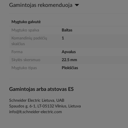
Gamintojas rekomenduoja
the
images
gallery
Mygtuko galvutė
Mygtuko spalva
Baltas
Komandinių padėčių
1
skaičius
Forma
Apvalus
Skylės skersmuo
22.5 mm
Mygtuko tipas
Plokščias
Gamintojas arba atstovas ES
Schneider Electric Lietuva, UAB
Spaudos g. 6-1, LT-05132 Vilnius, Lietuva
info@lt.schneider-electric.com