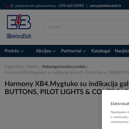
Skip
El. parduotuvės aptarnavimas:
+370 665 55995
|
eshop@elektrobalt.lt
to
Content
Prekės
Akcijos
Partneriai
Katalogai
Naujie
Pagrindinis
Prekės
Nekategorizuotos prekės
Harmony XB4.Mygtuko su indikacija galva.D-22mm.Spyru, ZB4BW9
Harmony XB4.Mygtuko su indikacija 
BUTTONS, PILOT LIGHTS & CONTROLS, D
Elektrobal
Naudojame sla
Skip
ir analizuotų
reklamavimo i
to
the