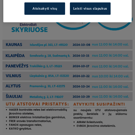
Atsisakyti visų
Leisti visus slapukus