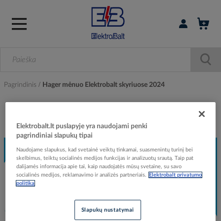
Prisijungti / r
Pagrindinis
Hager mėnuo Elektrobalt skyriuose 2024
Hager kviečia apsilankyti Elektrobalt skyriuose
Elektrobalt.lt puslapyje yra naudojami penki
pagrindiniai slapukų tipai
Naudojame slapukus, kad svetainė veiktų tinkamai, suasmenintų turinį bei
skelbimus, teiktų socialinės medijos funkcijas ir analizuotų srautą. Taip pat
dalijamės informacija apie tai, kaip naudojatės mūsų svetaine, su savo
socialinės medijos, reklamavimo ir analizės partneriais.
Elektrobalt privatumo
politika
Slapukų nustatymai