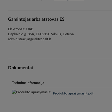
gallery
Gamintojas arba atstovas ES
Elektrobalt, UAB
Liepkalnio g. 85A, LT-02120 Vilnius, Lietuva
administracija@elektrobalt.lt
Dokumentai
Techninė informacija
Produkto aprašymas lt.pdf