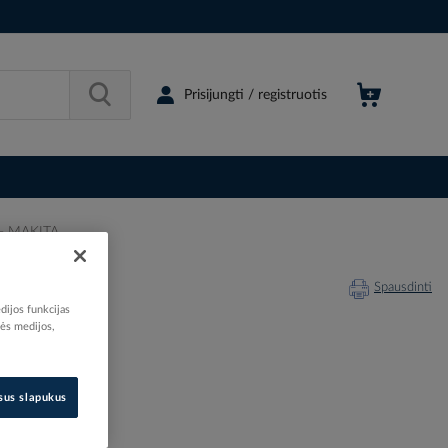
Prisijungti / registruotis
 - MAKITA
Spausdinti
dijos funkcijas
nės medijos,
201736
isus slapukus
D-30352