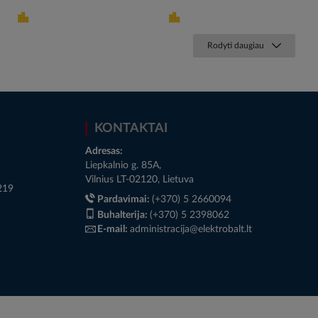
Rodyti daugiau
KONTAKTAI
Adresas:
Liepkalnio g. 85A,
Vilnius LT-02120, Lietuva
219
Pardavimai:
(+370) 5 2660094
Buhalterija:
(+370) 5 2398062
E-mail:
administracija@elektrobalt.lt