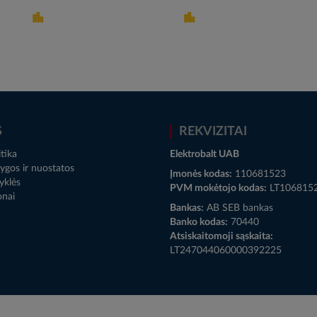
S
REKVIZITAI
tika
Elektrobalt UAB
ygos ir nuostatos
Įmonės kodas:
110681523
yklės
PVM mokėtojo kodas:
LT106815
onai
Bankas:
AB SEB bankas
Banko kodas:
70440
Atsiskaitomoji sąskaita:
LT247044060000392225