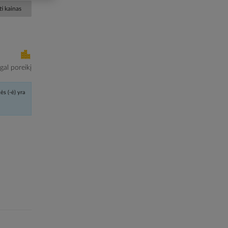
i kainas
al poreikį
ės (-ė) yra