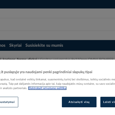
nos
Skyriai
Susisiekite su mumis
i, karūnos, frezos, diskai
Grąžtas universalus 8x110mm OMNI BOHRER
BOHRER - MAKITA
t.lt puslapyje yra naudojami penki pagrindiniai slapukų tipai
pukus, kad svetainė veiktų tinkamai, suasmenintų turinį bei skelbimus, teiktų socialinės me
 srautą. Taip pat dalijamės informacija apie tai, kaip naudojatės mūsų svetaine, su savo sociali
r analizės partneriais.
Elektrobalt privatumo politika
Elektrobalt prekės kodas
nustatymai
Atsisakyti visų
Leisti v
Gamintojo prekės kodas