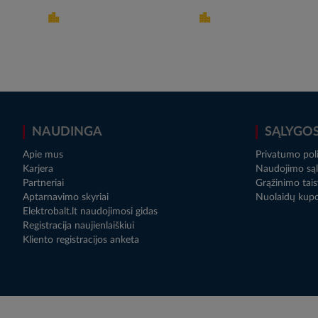
NAUDINGA
SĄLYGO
Apie mus
Privatumo poli
Karjera
Naudojimo sąl
Partneriai
Grąžinimo tais
Aptarnavimo skyriai
Nuolaidų kup
Elektrobalt.lt naudojimosi gidas
Registracija naujienlaiškiui
Kliento registracijos anketa