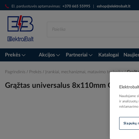
Skip
El. parduotuvės aptarnavimas:
+370 665 55995
|
eshop@elektrobalt.lt
to
Content
Prekės
Akcijos
Partneriai
Katalogai
Naujie
Pagrindinis
Prekės
Įrankiai, mechanizmai, matavimo technika
Grąžta
Grąžtas universalus 8x110mm OMNI 
Elektrobal
Naudojame sla
ir analizuotų
reklamavimo i
Skip
to
Slapukų 
the
end
of