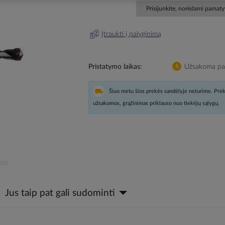
Prisijunkite, norėdami pamatyt
Įtraukti į palyginimą
Pristatymo laikas
Užsakoma pag
Šiuo metu šios prekės sandėlyje neturime. Prek
užsakomos, grąžinimas priklauso nuo tiekėjų sąlygų.
oje
Jus taip pat gali sudominti