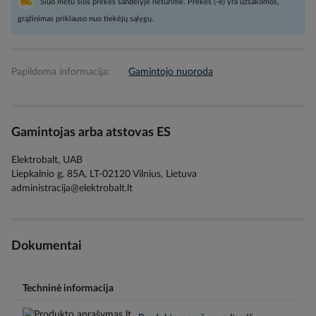
Šiuo metu šios prekės sandėlyje neturime. Prekės (-ė) yra užsakomos,
grąžinimas priklauso nuo tiekėjų sąlygų.
Papildoma informacija:
Gamintojo nuoroda
Gamintojas arba atstovas ES
Elektrobalt, UAB
Liepkalnio g. 85A, LT-02120 Vilnius, Lietuva
administracija@elektrobalt.lt
Dokumentai
Techninė informacija