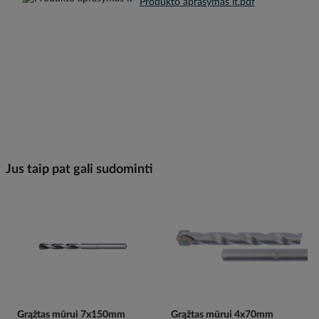
Produkto aprašymas lt.pdf
Jus taip pat gali sudominti
Grąžtas mūrui 7x150mm
Grąžtas mūrui 4x70mm