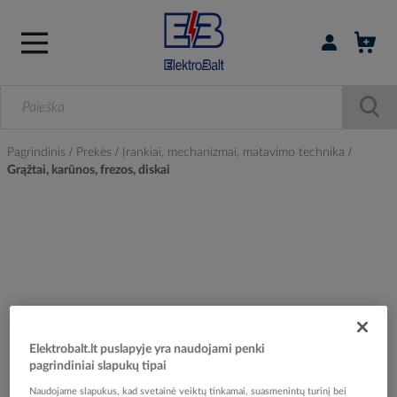
Prisijungti / r
Pagrindinis
Prekės
Įrankiai, mechanizmai, matavimo technika
Grąžtai, karūnos, frezos, diskai
Skip
to
the
end
of
the
images
gallery
Elektrobalt.lt puslapyje yra naudojami penki
pagrindiniai slapukų tipai
Naudojame slapukus, kad svetainė veiktų tinkamai, suasmenintų turinį bei