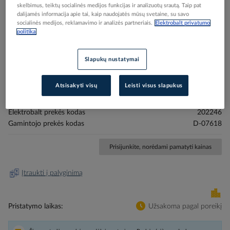
skelbimus, teiktų socialinės medijos funkcijas ir analizuotų srautą. Taip pat
dalijamės informacija apie tai, kaip naudojatės mūsų svetaine, su savo
socialinės medijos, reklamavimo ir analizės partneriais.
Elektrobalt privatumo
politika
Skip
Reali prekė gali skirtis nuo pavaizduotos nuotraukoje
Slapukų nustatymai
to
Grąžtas spiralinis 20x450mm - MAKITA
the
Atsisakyti visų
Leisti visus slapukus
beginning
of
the
Elektrobalt prekės kodas
202246
images
Gamintojo prekės kodas
D-07618
gallery
Prisijunkite, norėdami pamatyti kainas
Įtraukti į palyginimą
Pristatymo laikas
Užsakoma pagal poreikį