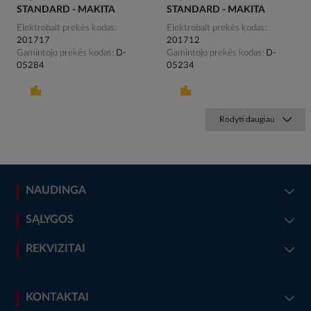
STANDARD - MAKITA
STANDARD - MAKITA
Elektrobalt prekės kodas
Elektrobalt prekės kodas
201717
201712
Gamintojo prekės kodas
D-
Gamintojo prekės kodas
D-
05284
05234
Rodyti daugiau
NAUDINGA
SĄLYGOS
REKVIZITAI
KONTAKTAI