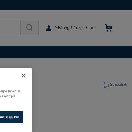
Prisijungti / registruotis
Spausdinti
dijos funkcijas
nės medijos,
202245
isus slapukus
D-07602