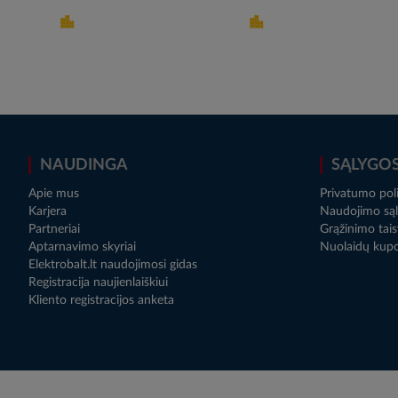
NAUDINGA
SĄLYGO
Apie mus
Privatumo poli
Karjera
Naudojimo sąl
Partneriai
Grąžinimo tais
Aptarnavimo skyriai
Nuolaidų kup
Elektrobalt.lt naudojimosi gidas
Registracija naujienlaiškiui
Kliento registracijos anketa