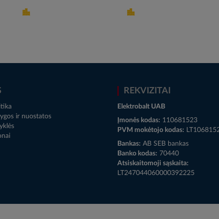
S
REKVIZITAI
tika
Elektrobalt UAB
ygos ir nuostatos
Įmonės kodas:
110681523
yklės
PVM mokėtojo kodas:
LT106815
onai
Bankas:
AB SEB bankas
Banko kodas:
70440
Atsiskaitomoji sąskaita:
LT247044060000392225