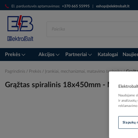
Skip
El. parduotuvės aptarnavimas:
+370 665 55995
|
eshop@elektrobalt.lt
to
Content
Prekės
Akcijos
Partneriai
Katalogai
Naujie
Pagrindinis
Prekės
Įrankiai, mechanizmai, matavimo technika
Grąžta
Grąžtas spiralinis 18x450mm - MAKITA
Elektrobal
Naudojame sla
ir analizuotų
reklamavimo i
Skip
to
Slapukų 
the
end
of