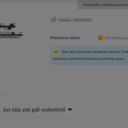
Prisijunkite, norėdami pamatyt
Įtraukti į palyginimą
Pristatymo laikas
Užsakoma pag
Šiuo metu šios prekės sandėlyje neturime. Prek
užsakomos, grąžinimas priklauso nuo tiekėjų sąlygų.
oje
Jus taip pat gali sudominti