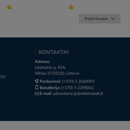
Rodyti daugiau
KONTAKTAI
Adresas:
Liepkalnio g. 85A,
Vilnius LT-02120, Lietuva
219
Pardavimai:
(+370) 5 2660094
Buhalterija:
(+370) 5 2398062
E-mail:
administracija@elektrobalt.lt