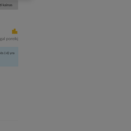
i kainas
al poreikį
ės (-ė) yra