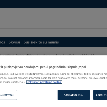
nos
Skyriai
Susisiekite su mumis
i, karūnos, frezos, diskai
Grąžtas spiralinis 18x450mm - MAKITA
t.lt puslapyje yra naudojami penki pagrindiniai slapukų tipai
pukus, kad svetainė veiktų tinkamai, suasmenintų turinį bei skelbimus, teiktų socialinės me
 srautą. Taip pat dalijamės informacija apie tai, kaip naudojatės mūsų svetaine, su savo sociali
r analizės partneriais.
Elektrobalt privatumo politika
Elektrobalt prekės kodas
nustatymai
Atsisakyti visų
Leisti v
Gamintojo prekės kodas