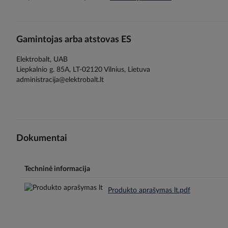
gallery
Gamintojas arba atstovas ES
Elektrobalt, UAB
Liepkalnio g. 85A, LT-02120 Vilnius, Lietuva
administracija@elektrobalt.lt
Dokumentai
Techninė informacija
Produkto aprašymas lt.pdf