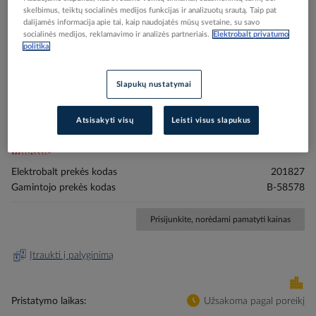
skelbimus, teiktų socialinės medijos funkcijas ir analizuotų srautą. Taip pat
dalijamės informacija apie tai, kaip naudojatės mūsų svetaine, su savo
socialinės medijos, reklamavimo ir analizės partneriais.
Elektrobalt privatumo
politika
Skip
Reali prekė gali skirtis nuo pavaizduotos nuotraukoje
Slapukų nustatymai
to
Grąžtas smūginis keturbriaunis 16x310mm SDS-
the
Atsisakyti visų
Leisti visus slapukus
beginning
PLUS NEMESIS2 - MAKITA
of
the
images
Elektrobalt prekės kodas
201827
gallery
Gamintojo prekės kodas
B-58578
Prisijunkite, norėdami pamatyti kainas
Įtraukti į palyginimą
Pristatymo laikas
Užsakoma pagal poreikį