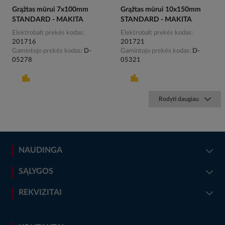
Grąžtas mūrui 7x100mm
Grąžtas mūrui 10x150mm
STANDARD - MAKITA
STANDARD - MAKITA
Elektrobalt prekės kodas
Elektrobalt prekės kodas
201716
201721
Gamintojo prekės kodas
D-
Gamintojo prekės kodas
D-
05278
05321
Rodyti daugiau
NAUDINGA
SĄLYGOS
REKVIZITAI