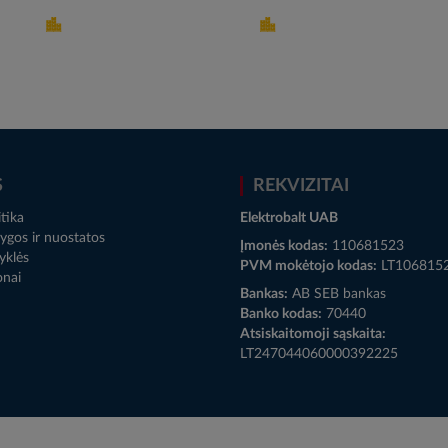
S
REKVIZITAI
tika
Elektrobalt UAB
ygos ir nuostatos
Įmonės kodas:
110681523
yklės
PVM mokėtojo kodas:
LT106815
onai
Bankas:
AB SEB bankas
Banko kodas:
70440
Atsiskaitomoji sąskaita:
LT247044060000392225