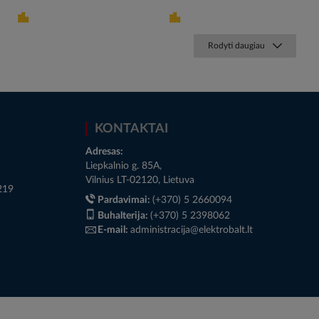
Rodyti daugiau
KONTAKTAI
Adresas:
Liepkalnio g. 85A,
Vilnius LT-02120, Lietuva
219
Pardavimai:
(+370) 5 2660094
Buhalterija:
(+370) 5 2398062
E-mail:
administracija@elektrobalt.lt