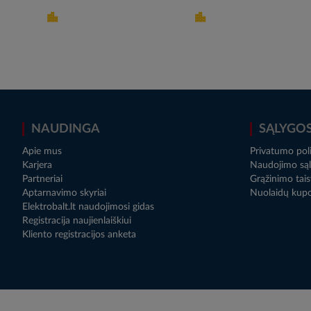
NAUDINGA
SĄLYGO
Apie mus
Privatumo poli
Karjera
Naudojimo sąl
Partneriai
Grąžinimo tais
Aptarnavimo skyriai
Nuolaidų kup
Elektrobalt.lt naudojimosi gidas
Registracija naujienlaiškiui
Kliento registracijos anketa