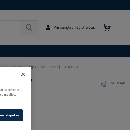
Prisijungti / registruotis
-PLUS NEMESIS2 [pak. po 10 vnt.] - MAKITA
] - MAKITA
Spausdinti
dijos funkcijas
nės medijos,
201791
isus slapukus
B-63410