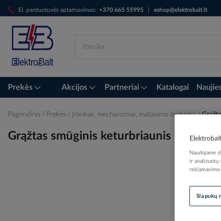
Skip
El. parduotuvės aptarnavimas:
+370 665 55995
|
eshop@elektrobalt.lt
to
Content
Prekės
Akcijos
Partneriai
Katalogai
Naujie
Pagrindinis
Prekės
Įrankiai, mechanizmai, matavimo technika
Grąžta
Grąžtas smūginis keturbriaunis 10x16
Elektrobal
Naudojame sla
ir analizuotų
reklamavimo i
Skip
to
Slapukų 
the
end
of