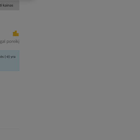
i kainas
al poreikį
ės (-ė) yra