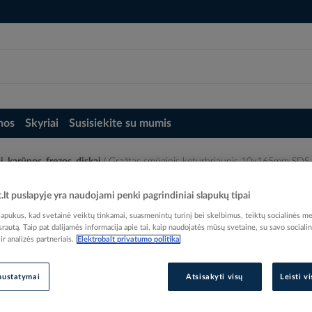
nos
Skyriai
Susisiekite su mumis
i, karūnos, frezos, diskai
Grąžtas smūginis keturbriaunis 10x165mm SDS
5mm SDS-PLUS NEMESIS2 [pak. po 10 vnt.
t.lt puslapyje yra naudojami penki pagrindiniai slapukų tipai
pukus, kad svetainė veiktų tinkamai, suasmenintų turinį bei skelbimus, teiktų socialinės me
 srautą. Taip pat dalijamės informacija apie tai, kaip naudojatės mūsų svetaine, su savo sociali
r analizės partneriais.
Elektrobalt privatumo politika
Elektrobalt prekės kodas
nustatymai
Atsisakyti visų
Leisti v
Gamintojo prekės kodas