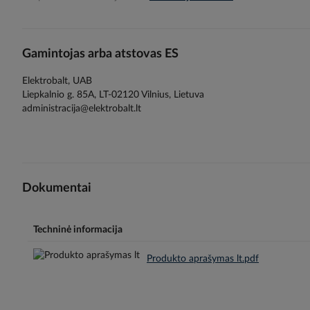
gallery
Gamintojas arba atstovas ES
Elektrobalt, UAB
Liepkalnio g. 85A, LT-02120 Vilnius, Lietuva
administracija@elektrobalt.lt
Dokumentai
Techninė informacija
Produkto aprašymas lt.pdf