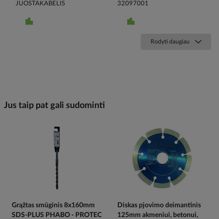
JUOSTAKABELIS
32097001
Rodyti daugiau
Jus taip pat gali sudominti
Grąžtas smūginis 8x160mm
Diskas pjovimo deimantinis
SDS-PLUS PHABO - PROTEC
125mm akmeniui, betonui,