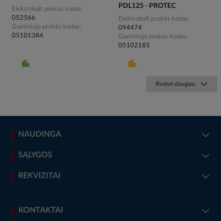
PDL125 - PROTEC
Elektrobalt prekės kodas
052566
Elektrobalt prekės kodas
Gamintojo prekės kodas
094474
05101384
Gamintojo prekės kodas
05102185
Rodyti daugiau
NAUDINGA
SĄLYGOS
REKVIZITAI
KONTAKTAI