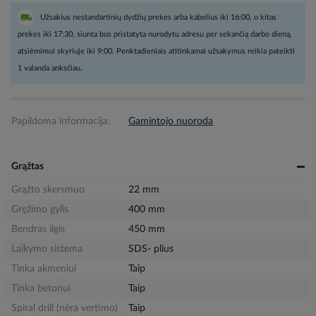
Užsakius nestandartinių dydžių prekes arba kabelius iki 16:00, o kitas
prekes iki 17:30, siunta bus pristatyta nurodytu adresu per sekančią darbo dieną,
atsiėmimui skyriuje iki 9:00. Penktadieniais atitinkamai užsakymus reikia pateikti
1 valanda anksčiau.
Papildoma informacija:
Gamintojo nuoroda
Grąžtas
Grąžto skersmuo
22 mm
Gręžimo gylis
400 mm
Bendras ilgis
450 mm
Laikymo sistema
SDS- plius
Tinka akmeniui
Taip
Tinka betonui
Taip
Spiral drill (nėra vertimo)
Taip