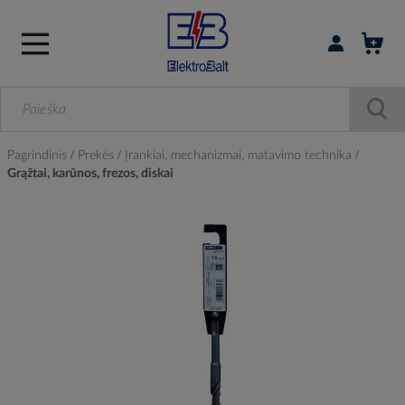
Prisijungti / r
Pagrindinis
Prekės
Įrankiai, mechanizmai, matavimo technika
Grąžtai, karūnos, frezos, diskai
Skip
to
the
end
of
the
images
gallery