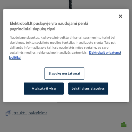
Elektrobalt.lt puslapyje yra naudojami penki
pagrindiniai slapukų tipai
Skip
Reali prekė gali skirtis nuo pavaizduotos nuotraukoje
Naudojame slapukus, kad svetainė veiktų tinkamai, suasmenintų turinį bei
to
skelbimus, teiktų socialinės medijos funkcijas ir analizuotų srautą. Taip pat
Grąžtas smūginis 22x450mm SDS-PLUS PHABO -
the
dalijamės informacija apie tai, kaip naudojatės mūsų svetaine, su savo
beginning
PROTEC
socialinės medijos, reklamavimo ir analizės partneriais.
Elektrobalt privatumo
of
politika
the
images
Elektrobalt prekės kodas
091069
Slapukų nustatymai
gallery
EAN kodas
4016705114078
Gamintojo prekės kodas
05101407
Atsisakyti visų
Leisti visus slapukus
Prisijunkite, norėdami pamatyti kainas
Įtraukti į palyginimą