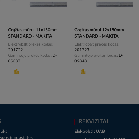
Grąžtas mūrui 11x150mm
Grąžtas mūrui 12x150mm
STANDARD - MAKITA
STANDARD - MAKITA
Elektrobalt prekės kodas
Elektrobalt prekės kodas
201722
201723
Gamintojo prekės kodas
D-
Gamintojo prekės kodas
D-
05337
05343
S
REKVIZITAI
tika
Elektrobalt UAB
ygos ir nuostatos