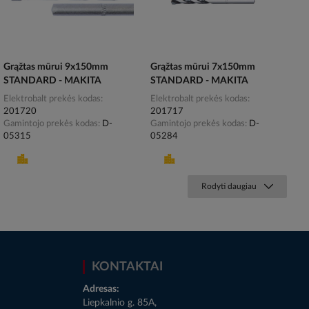
Grąžtas mūrui 9x150mm
Grąžtas mūrui 7x150mm
STANDARD - MAKITA
STANDARD - MAKITA
Elektrobalt prekės kodas
Elektrobalt prekės kodas
201720
201717
Gamintojo prekės kodas
D-
Gamintojo prekės kodas
D-
05315
05284
Rodyti daugiau
KONTAKTAI
Adresas:
Liepkalnio g. 85A,