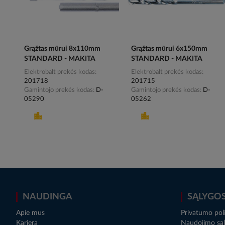
Grąžtas mūrui 8x110mm
Grąžtas mūrui 6x150mm
STANDARD - MAKITA
STANDARD - MAKITA
Elektrobalt prekės kodas
Elektrobalt prekės kodas
201718
201715
Gamintojo prekės kodas
D-
Gamintojo prekės kodas
D-
05290
05262
NAUDINGA
SĄLYGO
Apie mus
Privatumo poli
Karjera
Naudojimo sąl