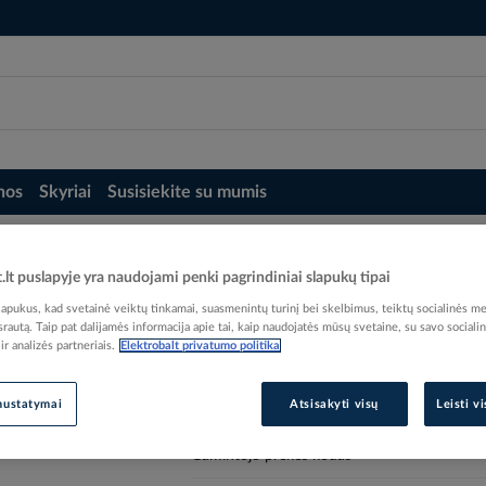
nos
Skyriai
Susisiekite su mumis
i, karūnos, frezos, diskai
Grąžtas metalui 6.0mm SDS-PLUS HSS - MAKIT
t.lt puslapyje yra naudojami penki pagrindiniai slapukų tipai
- MAKITA
pukus, kad svetainė veiktų tinkamai, suasmenintų turinį bei skelbimus, teiktų socialinės me
 srautą. Taip pat dalijamės informacija apie tai, kaip naudojatės mūsų svetaine, su savo sociali
r analizės partneriais.
Elektrobalt privatumo politika
nustatymai
Atsisakyti visų
Leisti v
Elektrobalt prekės kodas
Gamintojo prekės kodas