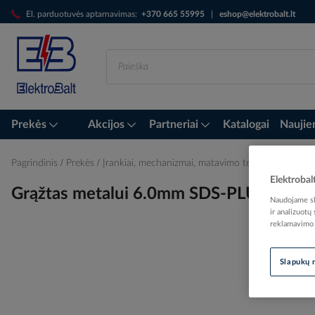
Skip
El. parduotuvės aptarnavimas:
+370 665 55995
|
eshop@elektrobalt.lt
to
Content
Prekės
Akcijos
Partneriai
Katalogai
Naujie
Pagrindinis
Prekės
Įrankiai, mechanizmai, matavimo technika
Grąžta
Elektrobal
Grąžtas metalui 6.0mm SDS-PLUS HSS 
Naudojame sla
ir analizuotų
reklamavimo i
Skip
Slapukų 
to
the
end
of