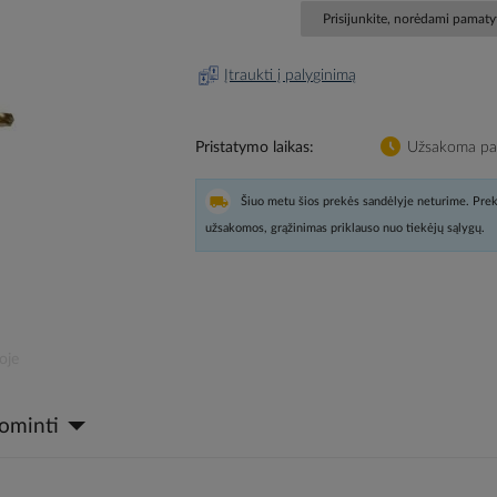
Prisijunkite, norėdami pamatyt
Įtraukti į palyginimą
Pristatymo laikas
Užsakoma pag
Šiuo metu šios prekės sandėlyje neturime. Prek
užsakomos, grąžinimas priklauso nuo tiekėjų sąlygų.
oje
dominti