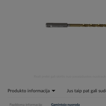
the
images
gallery
Skip
Reali prekė gali skirtis nuo pavaizduotos nuotrauk
to
the
Produkto informacija
Jus taip pat gali su
beginning
of
the
images
Papildoma informacija:
Gamintojo nuoroda