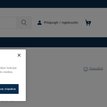
Prisijungti / registruotis
A
dijos funkcijas
Spausdinti
nės medijos,
isus slapukus
201756
B-57467