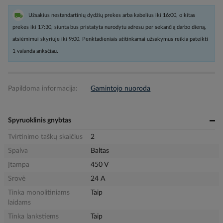
Užsakius nestandartinių dydžių prekes arba kabelius iki 16:00, o kitas
prekes iki 17:30, siunta bus pristatyta nurodytu adresu per sekančią darbo dieną,
atsiėmimui skyriuje iki 9:00. Penktadieniais atitinkamai užsakymus reikia pateikti
1 valanda anksčiau.
Papildoma informacija:
Gamintojo nuoroda
Spyruoklinis gnybtas
Tvirtinimo taškų skaičius
2
Spalva
Baltas
Įtampa
450 V
Srovė
24 A
Tinka monolitiniams
Taip
laidams
Tinka lankstiems
Taip