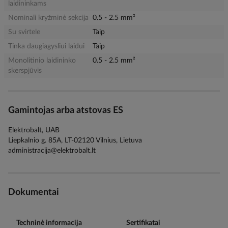
laidininkams
Nominali kryžminė sekcija
0.5 - 2.5 mm²
Su svirtele
Taip
Tinka daugiagysliui laidui
Taip
Monolitinio laidininko
0.5 - 2.5 mm²
skerspjūvis
Gamintojas arba atstovas ES
Elektrobalt, UAB
Liepkalnio g. 85A, LT-02120 Vilnius, Lietuva
administracija@elektrobalt.lt
Dokumentai
Techninė informacija
Sertifikatai