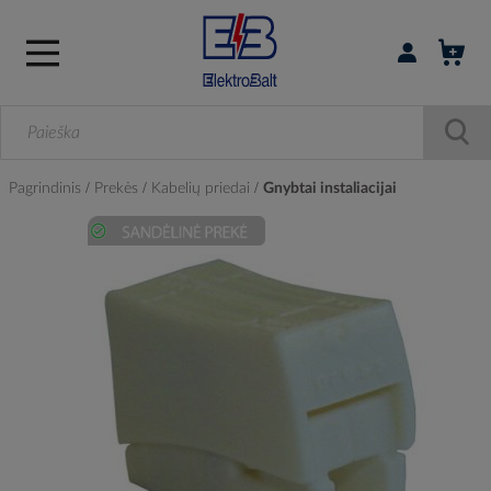
Prisijungti / r
Pagrindinis
Prekės
Kabelių priedai
Gnybtai instaliacijai
Skip
to
the
end
of
the
images
gallery