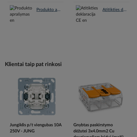
Produkto aprašymas en.pdf
Atitikties deklaracija CE en.pdf
Klientai taip pat rinkosi
Jungiklis p/t viengubas 10A
Gnybtas paskirstymo
250V - JUNG
dėžutei 3x4.0mm2 Cu