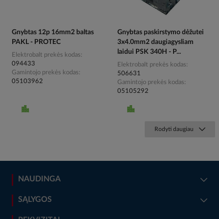
Gnybtas 12p 16mm2 baltas
Gnybtas paskirstymo dėžutei
PAKL - PROTEC
3x4.0mm2 daugiagysliam
laidui PSK 340H - P...
Elektrobalt prekės kodas
094433
Elektrobalt prekės kodas
Gamintojo prekės kodas
506631
05103962
Gamintojo prekės kodas
05105292
Rodyti daugiau
NAUDINGA
SĄLYGOS