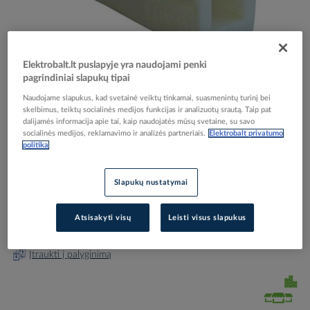
Elektrobalt.lt puslapyje yra naudojami penki
Skip
Reali prekė gali skirtis nuo pavaizduotos nuotraukoje
pagrindiniai slapukų tipai
to
Gnybtas šviestuvų pajungimui 2x1-2.5mm2 PLK 225
the
Naudojame slapukus, kad svetainė veiktų tinkamai, suasmenintų turinį bei
beginning
skelbimus, teiktų socialinės medijos funkcijas ir analizuotų srautą. Taip pat
- PROTEC
dalijamės informacija apie tai, kaip naudojatės mūsų svetaine, su savo
of
socialinės medijos, reklamavimo ir analizės partneriais.
Elektrobalt privatumo
the
politika
images
Elektrobalt prekės kodas
521616
gallery
EAN kodas
4016705129317
Slapukų nustatymai
Gamintojo prekės kodas
05102931
Atsisakyti visų
Leisti visus slapukus
Prisijunkite, norėdami pamatyti kainas
Įtraukti į palyginimą