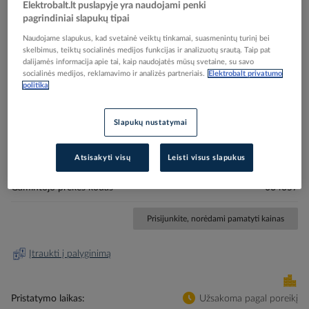
Elektrobalt.lt puslapyje yra naudojami penki
pagrindiniai slapukų tipai
Naudojame slapukus, kad svetainė veiktų tinkamai, suasmenintų turinį bei
skelbimus, teiktų socialinės medijos funkcijas ir analizuotų srautą. Taip pat
dalijamės informacija apie tai, kaip naudojatės mūsų svetaine, su savo
Skip
Reali prekė gali skirtis nuo pavaizduotos nuotraukoje
socialinės medijos, reklamavimo ir analizės partneriais.
Elektrobalt privatumo
to
politika
Gnybtas paskirstymo dėžutei 6.0mm2 raudonas
the
beginning
CAPVIS, TORIX - LEGRAND
of
Slapukų nustatymai
the
images
Elektrobalt prekės kodas
044889
Atsisakyti visų
Leisti visus slapukus
gallery
EAN kodas
3245060343576
Gamintojo prekės kodas
034357
Prisijunkite, norėdami pamatyti kainas
Įtraukti į palyginimą
Pristatymo laikas
Užsakoma pagal poreikį