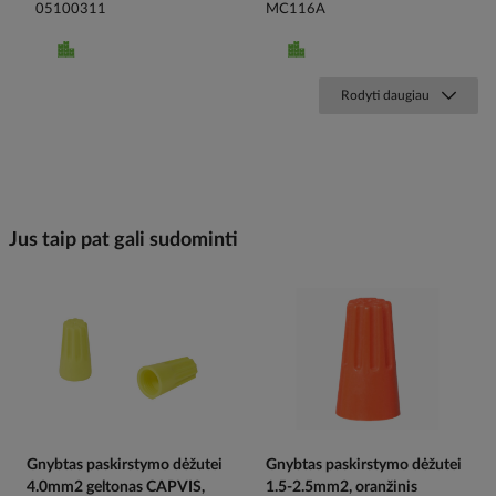
05100311
MC116A
Rodyti daugiau
Jus taip pat gali sudominti
Gnybtas paskirstymo dėžutei
Gnybtas paskirstymo dėžutei
4.0mm2 geltonas CAPVIS,
1.5-2.5mm2, oranžinis