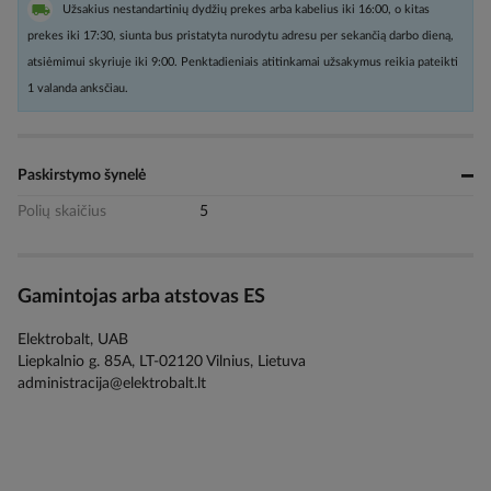
Užsakius nestandartinių dydžių prekes arba kabelius iki 16:00, o kitas
prekes iki 17:30, siunta bus pristatyta nurodytu adresu per sekančią darbo dieną,
atsiėmimui skyriuje iki 9:00. Penktadieniais atitinkamai užsakymus reikia pateikti
1 valanda anksčiau.
Paskirstymo šynelė
Polių skaičius
5
Gamintojas arba atstovas ES
Elektrobalt, UAB
Liepkalnio g. 85A, LT-02120 Vilnius, Lietuva
administracija@elektrobalt.lt