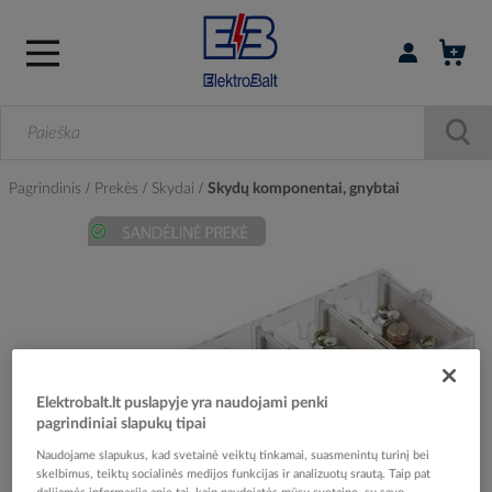
Prisijungti / r
Pagrindinis
Prekės
Skydai
Skydų komponentai, gnybtai
Skip
to
the
end
of
the
images
Elektrobalt.lt puslapyje yra naudojami penki
gallery
pagrindiniai slapukų tipai
Naudojame slapukus, kad svetainė veiktų tinkamai, suasmenintų turinį bei
skelbimus, teiktų socialinės medijos funkcijas ir analizuotų srautą. Taip pat