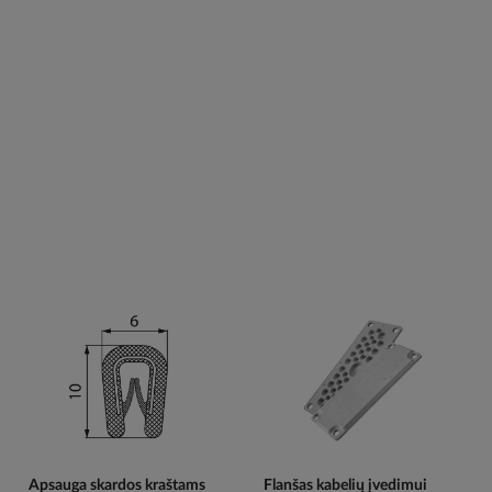
Apsauga skardos kraštams
Flanšas kabelių įvedimui