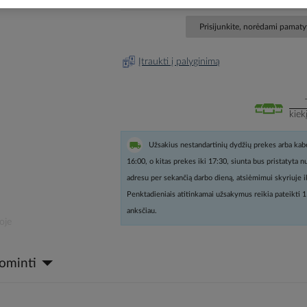
Prisijunkite, norėdami pamatyt
Įtraukti į palyginimą
kiek
Užsakius nestandartinių dydžių prekes arba kabe
16:00, o kitas prekes iki 17:30, siunta bus pristatyta 
adresu per sekančią darbo dieną, atsiėmimui skyriuje i
Penktadieniais atitinkamai užsakymus reikia pateikti 1
anksčiau.
oje
dominti