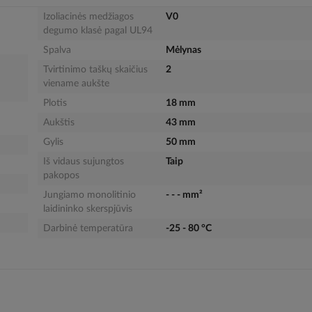
Izoliacinės medžiagos
V0
degumo klasė pagal UL94
Spalva
Mėlynas
Tvirtinimo taškų skaičius
2
viename aukšte
Plotis
18 mm
Aukštis
43 mm
Gylis
50 mm
Iš vidaus sujungtos
Taip
pakopos
Jungiamo monolitinio
- - - mm²
laidininko skerspjūvis
Darbinė temperatūra
-25 - 80 °C