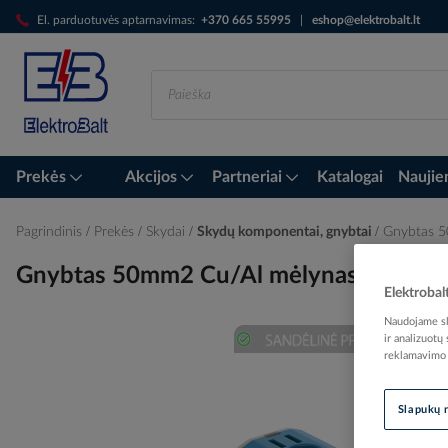
Skip
El. parduotuvės aptarnavimas:
+370 665 55995
|
eshop@elektrobalt.lt
to
Content
Prekės
Akcijos
Partneriai
Katalogai
Naujie
Pagrindinis
Prekės
Skydai
Skydų komponentai, gnybtai
Gnybtas 
Gnybtas 50mm2 Cu/Al mėlynas OTL50
Elektrobal
Naudojame sla
ir analizuotų
reklamavimo i
Skip
to
the
Slapukų 
end
of