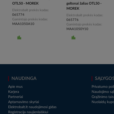
OTL50 - MOREK
geltonai žalias OTL50 -
MOREK
Elektrobalt prekės kodas
065774
Elektrobalt prekės kodas
Gamintojo prekės kodas
065776
MAA1050A10
Gamintojo prekės kodas
MAA1050Y10
NAUDINGA
SĄLYGO
Apie mus
Privatumo poli
Karjera
Naudojimo sąl
Partneriai
Grąžinimo tais
Aptarnavimo skyriai
Nuolaidų kup
Elektrobalt.lt naudojimosi gidas
Registracija naujienlaiškiui