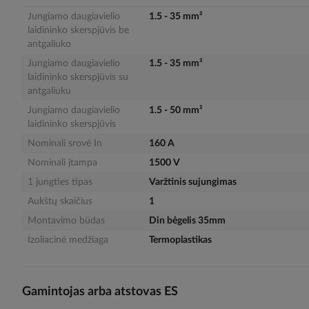
gallery
Jungiamo daugiavielio
1.5 - 35 mm²
laidininko skerspjūvis be
antgaliuko
Jungiamo daugiavielio
1.5 - 35 mm²
laidininko skerspjūvis su
antgaliuku
Jungiamo daugiavielio
1.5 - 50 mm²
laidininko skerspjūvis
Nominali srovė In
160 A
Nominali įtampa
1500 V
1 jungties tipas
Varžtinis sujungimas
Aukštų skaičius
1
Montavimo būdas
Din bėgelis 35mm
Izoliacinė medžiaga
Termoplastikas
Gamintojas arba atstovas ES