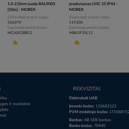
1.0-2.0mm juoda RAL9005
praduriamas LMC 35 IP44 -
[10m] - MOREK
MOREK
Elektrobalt prekės kodas
Elektrobalt prekės kodas
506070
119200
Gamintojo prekės kodas
Gamintojo prekės kodas
MCA002BB12
MBA3F35L11
S
REKVIZITAI
tika
Elektrobalt UAB
ygos ir nuostatos
Įmonės kodas:
110681523
yklės
PVM mokėtojo kodas:
LT106815
onai
Bankas:
AB SEB bankas
Banko kodas:
70440