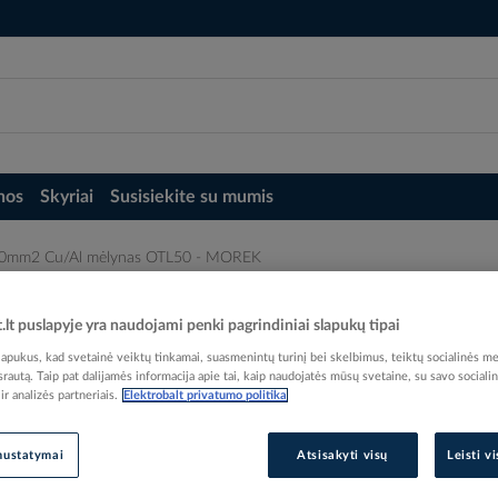
nos
Skyriai
Susisiekite su mumis
50mm2 Cu/Al mėlynas OTL50 - MOREK
 - MOREK
t.lt puslapyje yra naudojami penki pagrindiniai slapukų tipai
pukus, kad svetainė veiktų tinkamai, suasmenintų turinį bei skelbimus, teiktų socialinės me
 srautą. Taip pat dalijamės informacija apie tai, kaip naudojatės mūsų svetaine, su savo sociali
r analizės partneriais.
Elektrobalt privatumo politika
Elektrobalt prekės kodas
nustatymai
Atsisakyti visų
Leisti v
EAN kodas
47443
Gamintojo prekės kodas
MA