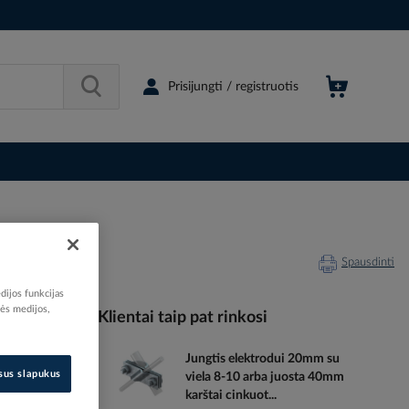
Prisijungti / registruotis
Spausdinti
dijos funkcijas
nės medijos,
Klientai taip pat rinkosi
Jungtis elektrodui 20mm su
065775
isus slapukus
viela 8-10 arba juosta 40mm
97013828
karštai cinkuot...
A1050B10