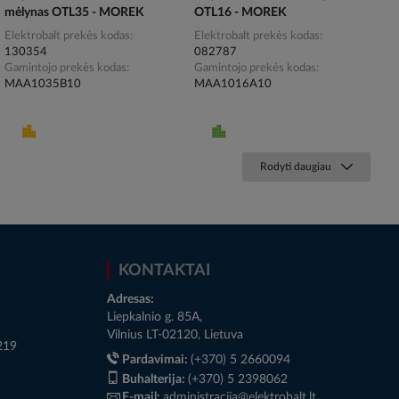
mėlynas OTL35 - MOREK
OTL16 - MOREK
Elektrobalt prekės kodas
Elektrobalt prekės kodas
130354
082787
Gamintojo prekės kodas
Gamintojo prekės kodas
MAA1035B10
MAA1016A10
Rodyti daugiau
KONTAKTAI
Adresas:
Liepkalnio g. 85A,
Vilnius LT-02120, Lietuva
219
Pardavimai:
(+370) 5 2660094
Buhalterija:
(+370) 5 2398062
E-mail:
administracija@elektrobalt.lt