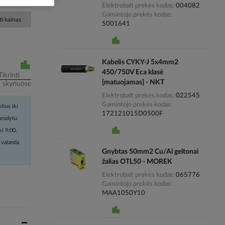
Elektrobalt prekės kodas
004082
Gamintojo prekės kodas
i kainas
5001641
Kabelis CYKY-J 5x4mm2
450/750V Eca klasė
Tikrinti
[matuojamas] - NKT
į skyriuose
Elektrobalt prekės kodas
022545
Gamintojo prekės kodas
lius iki
172121015D0500F
nurodytu
ki 9:00.
 valanda
Gnybtas 50mm2 Cu/Al geltonai
žalias OTL50 - MOREK
Elektrobalt prekės kodas
065776
Gamintojo prekės kodas
MAA1050Y10