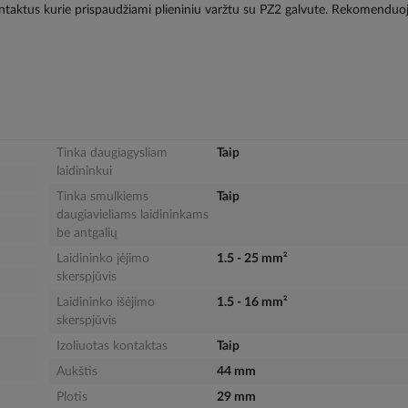
ntaktus kurie prispaudžiami plieniniu varžtu su PZ2 galvute. Rekomendu
Tinka daugiagysliam
Taip
laidininkui
Tinka smulkiems
Taip
daugiavieliams laidininkams
be antgalių
Laidininko įėjimo
1.5 - 25 mm²
skerspjūvis
Laidininko išėjimo
1.5 - 16 mm²
skerspjūvis
Izoliuotas kontaktas
Taip
Aukštis
44 mm
Plotis
29 mm