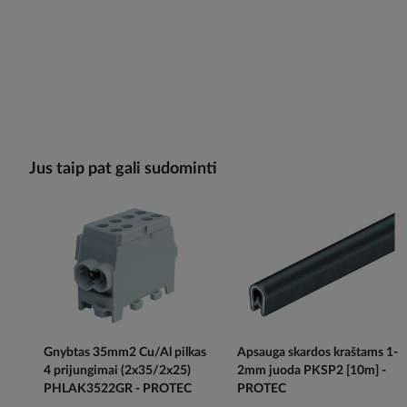
Jus taip pat gali sudominti
Gnybtas 35mm2 Cu/Al pilkas
Apsauga skardos kraštams 1-
4 prijungimai (2x35/2x25)
2mm juoda PKSP2 [10m] -
PHLAK3522GR - PROTEC
PROTEC