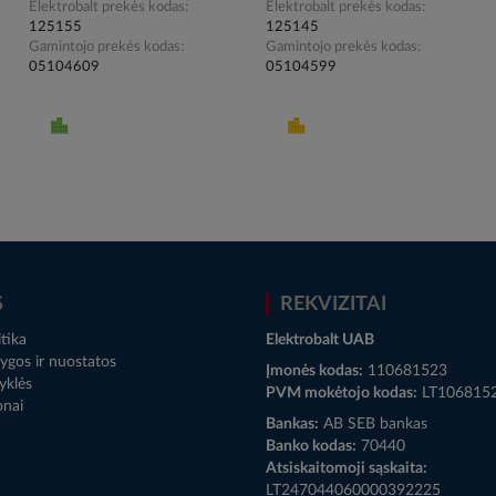
Elektrobalt prekės kodas
Elektrobalt prekės kodas
125155
125145
Gamintojo prekės kodas
Gamintojo prekės kodas
05104609
05104599
S
REKVIZITAI
tika
Elektrobalt UAB
ygos ir nuostatos
Įmonės kodas:
110681523
yklės
PVM mokėtojo kodas:
LT106815
onai
Bankas:
AB SEB bankas
Banko kodas:
70440
Atsiskaitomoji sąskaita:
LT247044060000392225