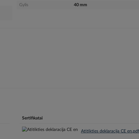
Gylis
40 mm
Sertifikatai
Atitikties deklaracija CE en.pd