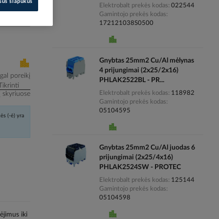
isus slapukus
Elektrobalt prekės kodas
022544
Gamintojo prekės kodas
i kainas
172121038S0500
Gnybtas 25mm2 Cu/Al mėlynas
4 prijungimai (2x25/2x16)
al poreikį
PHLAK2522BL - PR...
Tikrinti
Elektrobalt prekės kodas
118982
į skyriuose
Gamintojo prekės kodas
05104595
ės (-ė) yra
Gnybtas 25mm2 Cu/Al juodas 6
prijungimai (2x25/4x16)
PHLAK2524SW - PROTEC
Elektrobalt prekės kodas
125144
Gamintojo prekės kodas
05104598
ėjimus iki