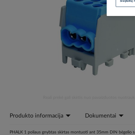
Slapukų 
the
images
gallery
Skip
Reali prekė gali skirtis nuo pavaizduotos nuotrauk
to
the
Produkto informacija
Dokumentai
beginning
of
the
PHALK 1 poliaus gnybtas skirtas montuoti ant 35mm DIN bėgelio skir
images