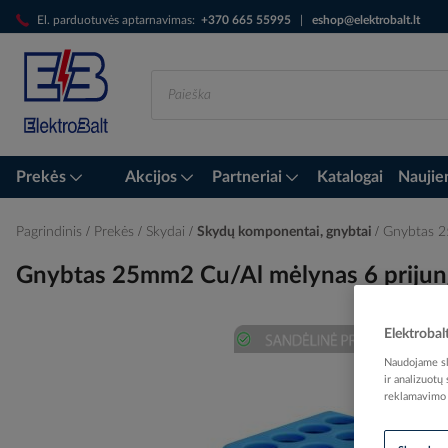
Skip
El. parduotuvės aptarnavimas:
+370 665 55995
|
eshop@elektrobalt.lt
to
Content
Prekės
Akcijos
Partneriai
Katalogai
Naujie
Pagrindinis
Prekės
Skydai
Skydų komponentai, gnybtai
Gnybtas 2
Gnybtas 25mm2 Cu/Al mėlynas 6 priju
Elektrobal
Skip
Naudojame sla
ir analizuotų
to
reklamavimo i
the
end
of