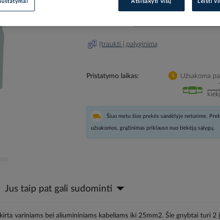
nustatymai
Atsisakyti visų
Leisti v
Prisijunkite, norėdami pamatyt
Įtraukti į palyginimą
Pristatymo laikas
Užsakoma pag
kiek
Šiuo metu šios prekės sandėlyje neturime. Prek
užsakomos, grąžinimas priklauso nuo tiekėjų sąlygų.
oje
Jus taip pat gali sudominti
ta variniams bei aliumininiams kabeliams iki 25mm2. Šie gnybtai turi 2 į