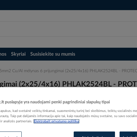
nos
Skyriai
Susisiekite su mumis
5mm2 Cu/Al mėlynas 6 prijungimai (2x25/4x16) PHLAK2524BL - PROTE
ngimai (2x25/4x16) PHLAK2524BL - PRO
t.lt puslapyje yra naudojami penki pagrindiniai slapukų tipai
pukus, kad svetainė veiktų tinkamai, suasmenintų turinį bei skelbimus, teiktų socialinės me
 srautą. Taip pat dalijamės informacija apie tai, kaip naudojatės mūsų svetaine, su savo sociali
r analizės partneriais.
Elektrobalt privatumo politika
Elektrobalt prekės kodas
EAN kodas
40167
Gamintojo prekės kodas