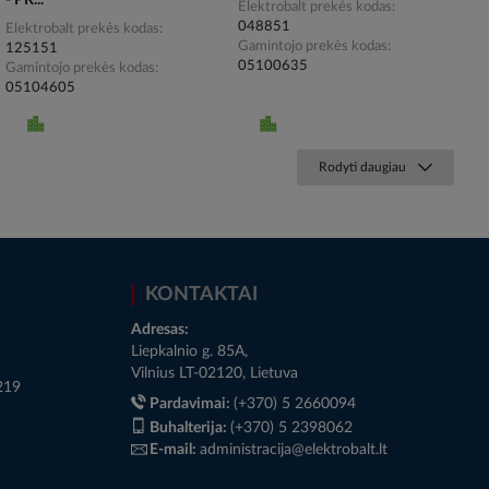
- PR...
Elektrobalt prekės kodas
048851
Elektrobalt prekės kodas
Gamintojo prekės kodas
125151
05100635
Gamintojo prekės kodas
05104605
Rodyti daugiau
KONTAKTAI
Adresas:
Liepkalnio g. 85A,
Vilnius LT-02120, Lietuva
219
Pardavimai:
(+370) 5 2660094
Buhalterija:
(+370) 5 2398062
E-mail:
administracija@elektrobalt.lt