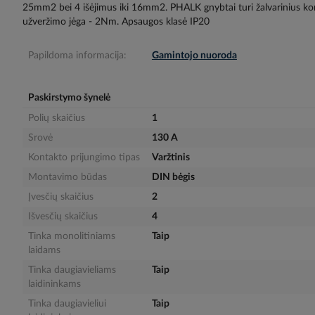
25mm2 bei 4 išėjimus iki 16mm2. PHALK gnybtai turi žalvarinius ko
gallery
užveržimo jėga - 2Nm. Apsaugos klasė IP20
Papildoma informacija:
Gamintojo nuoroda
Paskirstymo šynelė
Polių skaičius
1
Srovė
130 A
Kontakto prijungimo tipas
Varžtinis
Montavimo būdas
DIN bėgis
Įvesčių skaičius
2
Išvesčių skaičius
4
Tinka monolitiniams
Taip
laidams
Tinka daugiavieliams
Taip
laidininkams
Tinka daugiavieliui
Taip