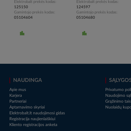
Elektrobalt prekės kodas
Elektrobalt prekės kodas
125150
124597
Gamintojo prekės kodas
Gamintojo prekės kodas
05104604
05104680
NAUDINGA
SĄLYGO
Apie mus
Privatumo poli
Karjera
Naudojimo sąl
Partneriai
Grąžinimo tais
Aptarnavimo skyriai
Nuolaidų kup
Elektrobalt.lt naudojimosi gidas
Registracija naujienlaiškiui
Kliento registracijos anketa