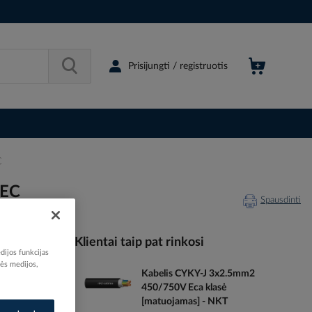
Prisijungti / registruotis
C
TEC
Spausdinti
Klientai taip pat rinkosi
dijos funkcijas
nės medijos,
Kabelis CYKY-J 3x2.5mm2
125146
450/750V Eca klasė
05146000
[matuojamas] - NKT
05104600