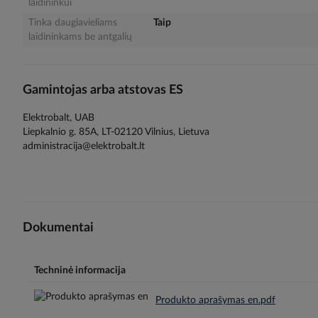
laidininkui
Tinka daugiavieliams
Taip
laidininkams be antgalių
Gamintojas arba atstovas ES
Elektrobalt, UAB
Liepkalnio g. 85A, LT-02120 Vilnius, Lietuva
administracija@elektrobalt.lt
Dokumentai
Techninė informacija
Produkto aprašymas en.pdf