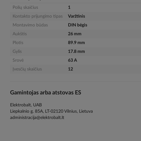
gallery
Polių skaičius
1
Kontakto prijungimo tipas
Varžtinis
Montavimo būdas
DIN bėgis
Aukštis
26 mm
Plotis
89.9 mm
Gylis
17.8 mm
Srovė
63 A
Įvesčių skaičius
12
Gamintojas arba atstovas ES
Elektrobalt, UAB
Liepkalnio g. 85A, LT-02120 Vilnius, Lietuva
administracija@elektrobalt.lt