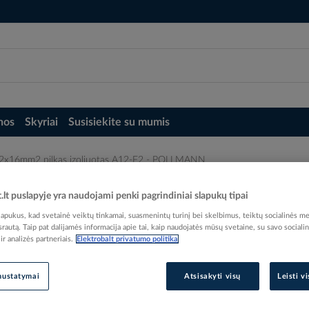
nos
Skyriai
Susisiekite su mumis
2x16mm2 pilkas izoliuotas A12-F2 - POLLMANN
A12-F2 - POLLMANN
t.lt puslapyje yra naudojami penki pagrindiniai slapukų tipai
pukus, kad svetainė veiktų tinkamai, suasmenintų turinį bei skelbimus, teiktų socialinės me
 srautą. Taip pat dalijamės informacija apie tai, kaip naudojatės mūsų svetaine, su savo sociali
r analizės partneriais.
Elektrobalt privatumo politika
Elektrobalt prekės kodas
nustatymai
Atsisakyti visų
Leisti v
EAN kodas
40252
Gamintojo prekės kodas