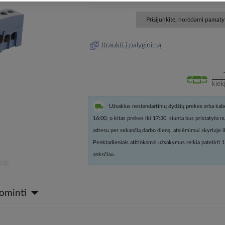
Prisijunkite, norėdami pamatyt
Įtraukti į palyginimą
kiek
Užsakius nestandartinių dydžių prekes arba kabe
16:00, o kitas prekes iki 17:30, siunta bus pristatyta 
adresu per sekančią darbo dieną, atsiėmimui skyriuje i
Penktadieniais atitinkamai užsakymus reikia pateikti 1
anksčiau.
oje
dominti