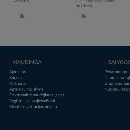
2020201
Gamintojo prekės kodas
2020266
NAUDINGA
SĄLYGO
Apie mus
Privatumo poli
Karjera
Naudojimo sąl
Partneriai
Grąžinimo tais
Aptarnavimo skyriai
Nuolaidų kup
Elektrobalt.lt naudojimosi gidas
Registracija naujienlaiškiui
Kliento registracijos anketa