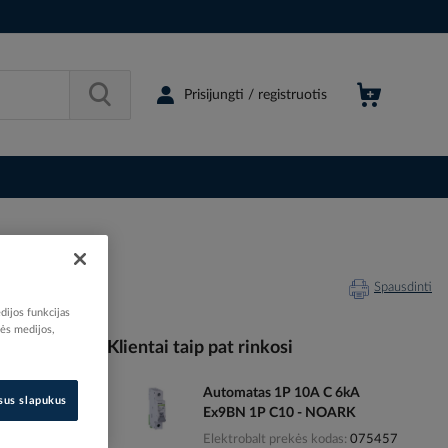
Prisijungti / registruotis
Spausdinti
dijos funkcijas
nės medijos,
Klientai taip pat rinkosi
Automatas 1P 10A C 6kA
102849
isus slapukus
Ex9BN 1P C10 - NOARK
21082273
Elektrobalt prekės kodas
075457
2020271