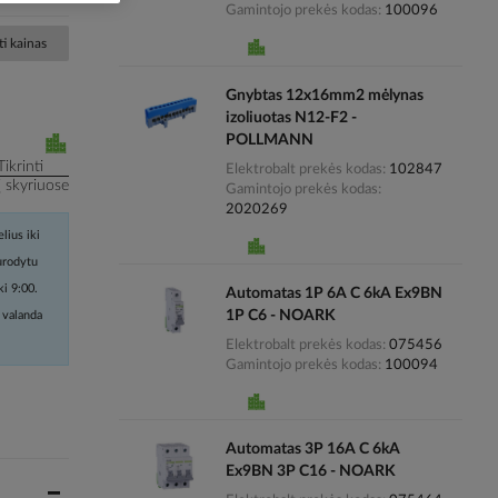
Gamintojo prekės kodas
100096
i kainas
Gnybtas 12x16mm2 mėlynas
izoliuotas N12-F2 -
POLLMANN
Tikrinti
Elektrobalt prekės kodas
102847
į skyriuose
Gamintojo prekės kodas
2020269
lius iki
nurodytu
ki 9:00.
Automatas 1P 6A C 6kA Ex9BN
1P C6 - NOARK
 valanda
Elektrobalt prekės kodas
075456
Gamintojo prekės kodas
100094
Automatas 3P 16A C 6kA
Ex9BN 3P C16 - NOARK