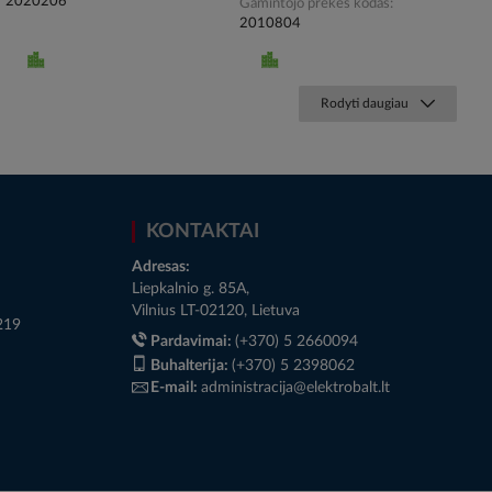
2020206
Gamintojo prekės kodas
2010804
Rodyti daugiau
KONTAKTAI
Adresas:
Liepkalnio g. 85A,
Vilnius LT-02120, Lietuva
219
Pardavimai:
(+370) 5 2660094
Buhalterija:
(+370) 5 2398062
E-mail:
administracija@elektrobalt.lt