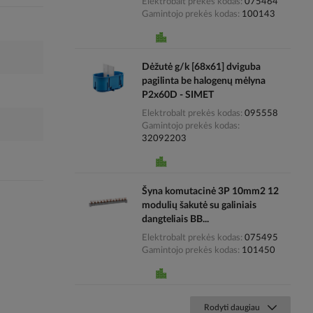
Elektrobalt prekės kodas
075464
Gamintojo prekės kodas
100143
Dėžutė g/k [68x61] dviguba
pagilinta be halogenų mėlyna
P2x60D - SIMET
Elektrobalt prekės kodas
095558
Gamintojo prekės kodas
32092203
Šyna komutacinė 3P 10mm2 12
modulių šakutė su galiniais
dangteliais BB...
Elektrobalt prekės kodas
075495
Gamintojo prekės kodas
101450
Rodyti daugiau