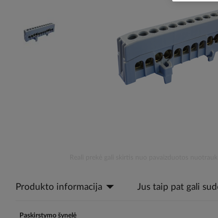
the
images
gallery
Skip
Reali prekė gali skirtis nuo pavaizduotos nuotrauk
to
the
Produkto informacija
Jus taip pat gali su
beginning
of
the
images
Paskirstymo šynelė