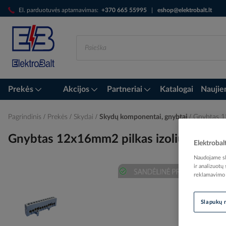
Skip
El. parduotuvės aptarnavimas:
+370 665 55995
|
eshop@elektrobalt.lt
to
Content
Prekės
Akcijos
Partneriai
Katalogai
Naujie
Pagrindinis
Prekės
Skydai
Skydų komponentai, gnybtai
Gnybtas 1
Gnybtas 12x16mm2 pilkas izoliuotas 
Elektrobal
Naudojame sla
ir analizuotų
reklamavimo i
Skip
to
Slapukų 
the
end
of