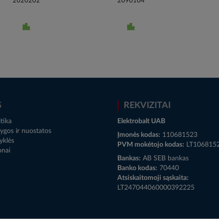
2020202
2090104
S
REKVIZITAI
tika
Elektrobalt UAB
ygos ir nuostatos
Įmonės kodas:
110681523
yklės
PVM mokėtojo kodas:
LT106815
onai
Bankas:
AB SEB bankas
Banko kodas:
70440
Atsiskaitomoji sąskaita:
LT247044060000392225