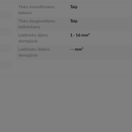
Tinka monolitiniams
Taip
laidams
Tinka daugiavieliams
Taip
laidininkams
Laidininko įėjimo
1 - 16 mm²
skerspjūvis
Laidininko išėjimo
- - mm²
skerspjūvis