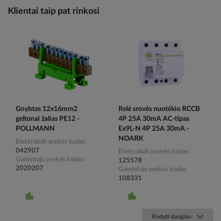
Klientai taip pat rinkosi
Gnybtas 12x16mm2
Relė srovės nuotėkio RCCB
geltonai žalias PE12 -
4P 25A 30mA AC-tipas
POLLMANN
Ex9L-N 4P 25A 30mA -
NOARK
Elektrobalt prekės kodas
042907
Elektrobalt prekės kodas
Gamintojo prekės kodas
125578
2020207
Gamintojo prekės kodas
108331
Rodyti daugiau