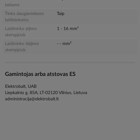
laidams
Tinka daugiavieliams
Taip
laidininkams
Laidininko įėjimo
1 - 16 mm²
skerspjūvis
Laidininko išėjimo
- - mm²
skerspjūvis
Gamintojas arba atstovas ES
Elektrobalt, UAB
Liepkalnio g. 85A, LT-02120 Vilnius, Lietuva
administracija@elektrobalt.lt