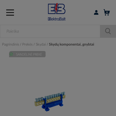
Prisijungti / r
Pagrindinis
Prekės
Skydai
Skydų komponentai, gnybtai
Skip
to
the
end
of
the
images
gallery