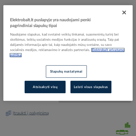
Elektrobalt.lt puslapyje yra naudojami penki
pagrindiniai slapukų tipai
Naudojame slapukus, kad svetainė veiktų tinkamai, suasmenintų turinį bei
Skip
Reali prekė gali skirtis nuo pavaizduotos nuotraukoje
skelbimus, teiktų socialinės medijos funkcijas ir analizuotų srautą. Taip pat
dalijamės informacija apie tai, kaip naudojatės mūsų svetaine, su savo
to
socialinės medijos, reklamavimo ir analizės partneriais.
Elektrobalt privatumo
Gnybtas 12x16mm2 mėlynas N12 - POLLMANN
the
politika
beginning
of
the
Elektrobalt prekės kodas
042904
Slapukų nustatymai
images
EAN kodas
4025221082020
gallery
Gamintojo prekės kodas
2020202
Atsisakyti visų
Leisti visus slapukus
Prisijunkite, norėdami pamatyti kainas
Įtraukti į palyginimą