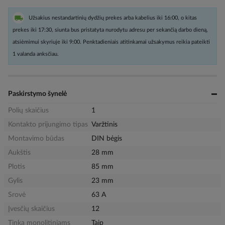
Užsakius nestandartinių dydžių prekes arba kabelius iki 16:00, o kitas
prekes iki 17:30, siunta bus pristatyta nurodytu adresu per sekančią darbo dieną,
atsiėmimui skyriuje iki 9:00. Penktadieniais atitinkamai užsakymus reikia pateikti
1 valanda anksčiau.
Paskirstymo šynelė
Polių skaičius
1
Kontakto prijungimo tipas
Varžtinis
Montavimo būdas
DIN bėgis
Aukštis
28 mm
Plotis
85 mm
Gylis
23 mm
Srovė
63 A
Įvesčių skaičius
12
Tinka monolitiniams
Taip