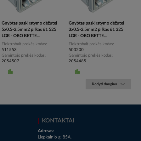
Gnybtas paskirstymo dėžutei
Gnybtas paskirstymo dėžutei
5x0.5-2.5mm2 pilkas 61 525
3x0.5-2.5mm2 pilkas 61 325
LGR - OBO BETTE...
LGR - OBO BETTE...
Elektrobalt prekės kodas
Elektrobalt prekės kodas
511553
503200
Gamintojo prekės kodas
Gamintojo prekės kodas
2054507
2054485
Rodyti daugiau
KONTAKTAI
Adresas:
Liepkalnio g. 85A,