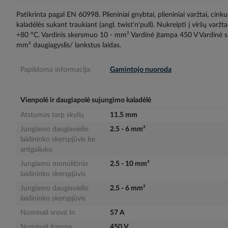
gallery
Patikrinta pagal EN 60998. Plieniniai gnybtai, plieniniai varžtai, cink
kaladėlės sukant traukiant (angl. twist'n'pull). Nukreipti į viršų var
+80 °C. Vardinis skersmuo 10 - mm² Vardinė įtampa 450 V Vardinė sr
mm² daugiagyslis/ lankstus laidas.
Papildoma informacija:
Gamintojo nuoroda
Vienpolė ir daugiapolė sujungimo kaladėlė
Atstumas tarp skylių
11.5 mm
Jungiamo daugiavielio
2.5 - 6 mm²
laidininko skerspjūvis be
antgaliuko
Jungiamo monolitinio
2.5 - 10 mm²
laidininko skerspjūvis
Jungiamo daugiavielio
2.5 - 6 mm²
laidininko skerspjūvis
Nominali srovė In
57 A
Nominali įtampa
450 V