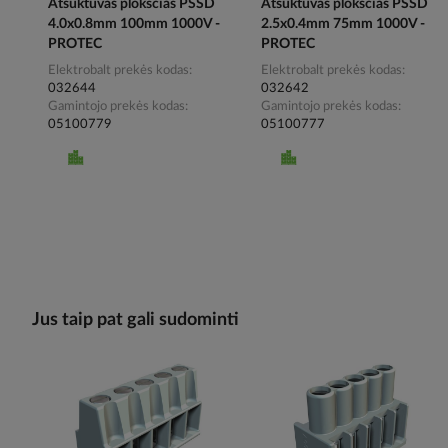
Atsuktuvas plokščias PSSD
Atsuktuvas plokščias PSSD
4.0x0.8mm 100mm 1000V -
2.5x0.4mm 75mm 1000V -
PROTEC
PROTEC
Elektrobalt prekės kodas
Elektrobalt prekės kodas
032644
032642
Gamintojo prekės kodas
Gamintojo prekės kodas
05100779
05100777
Jus taip pat gali sudominti