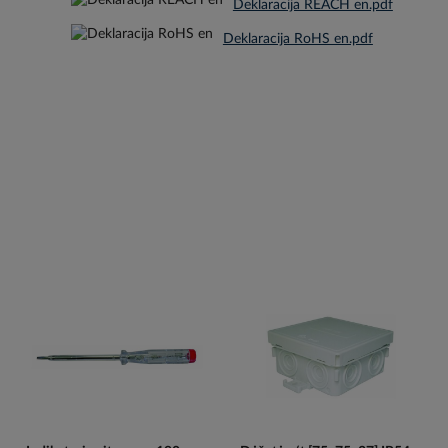
Deklaracija REACH en.pdf
Deklaracija RoHS en.pdf