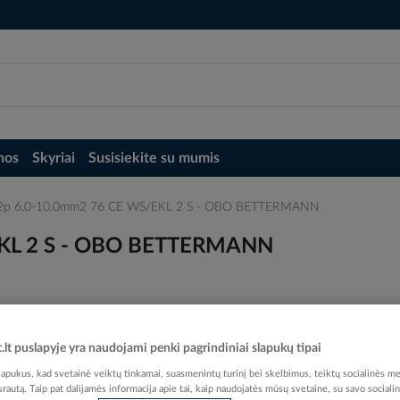
nos
Skyriai
Susisiekite su mumis
12p 6.0-10.0mm2 76 CE WS/EKL 2 S - OBO BETTERMANN
EKL 2 S - OBO BETTERMANN
t.lt puslapyje yra naudojami penki pagrindiniai slapukų tipai
Elektrobalt prekės kodas
pukus, kad svetainė veiktų tinkamai, suasmenintų turinį bei skelbimus, teiktų socialinės me
EAN kodas
40121
 srautą. Taip pat dalijamės informacija apie tai, kaip naudojatės mūsų svetaine, su savo sociali
Gamintojo prekės kodas