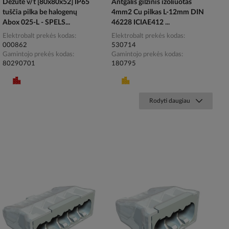
Dėžutė v/t [80x80x52] IP65
Antgalis gilzinis izoliuotas
tuščia pilka be halogenų
4mm2 Cu pilkas L-12mm DIN
Abox 025-L - SPELS...
46228 ICIAE412 ...
Elektrobalt prekės kodas
Elektrobalt prekės kodas
000862
530714
Gamintojo prekės kodas
Gamintojo prekės kodas
80290701
180795
Rodyti daugiau