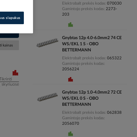
Elektrobalt prekės kodas
070030
Gamintojo prekės kodas
2273-
203
isus slapukus
S/ORLK
Gnybtas 12p 4.0-6.0mm2 74 CE
WS/EKL 1 S - OBO
i kainas
BETTERMANN
Elektrobalt prekės kodas
065322
Gamintojo prekės kodas
2056224
Tikrinti
į skyriuose
Gnybtas 12p 1.0-4.0mm2 72 CE
WS/EKL 0 S - OBO
BETTERMANN
Elektrobalt prekės kodas
062838
Gamintojo prekės kodas
2056070