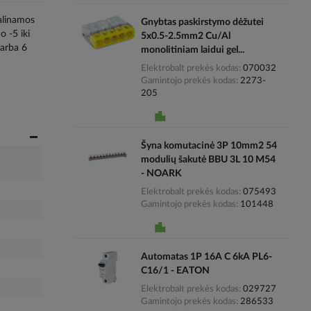
dalinamos
Gnybtas paskirstymo dėžutei
o -5 iki
5x0.5-2.5mm2 Cu/Al
 arba 6
monolitiniam laidui gel...
Elektrobalt prekės kodas
070032
Gamintojo prekės kodas
2273-
205
Šyna komutacinė 3P 10mm2 54
modulių šakutė BBU 3L 10 M54
- NOARK
Elektrobalt prekės kodas
075493
Gamintojo prekės kodas
101448
Automatas 1P 16A C 6kA PL6-
C16/1 - EATON
Elektrobalt prekės kodas
029727
Gamintojo prekės kodas
286533