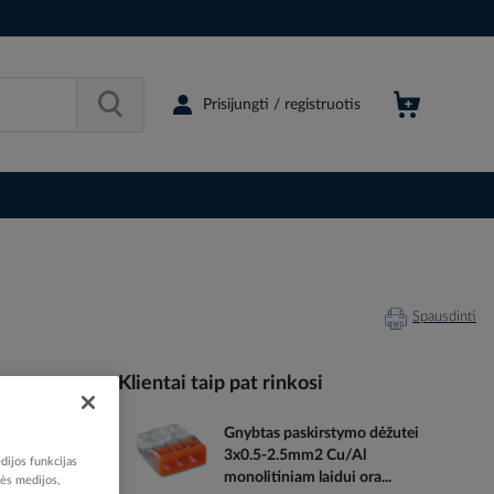
Prisijungti / registruotis
Spausdinti
Klientai taip pat rinkosi
Gnybtas paskirstymo dėžutei
065323
3x0.5-2.5mm2 Cu/Al
dijos funkcijas
95702498
monolitiniam laidui ora...
nės medijos,
2056372