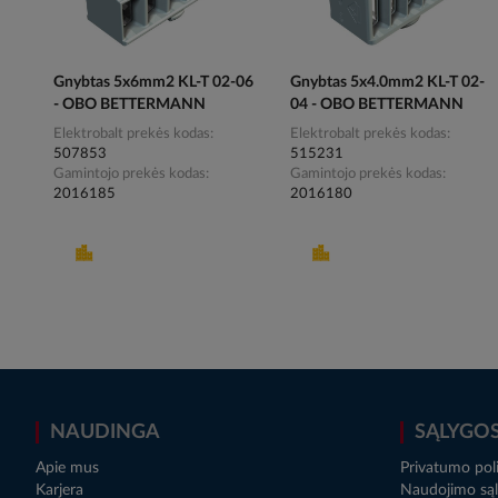
Gnybtas 5x6mm2 KL-T 02-06
Gnybtas 5x4.0mm2 KL-T 02-
- OBO BETTERMANN
04 - OBO BETTERMANN
Elektrobalt prekės kodas
Elektrobalt prekės kodas
507853
515231
Gamintojo prekės kodas
Gamintojo prekės kodas
2016185
2016180
NAUDINGA
SĄLYGO
Apie mus
Privatumo poli
Karjera
Naudojimo sąl