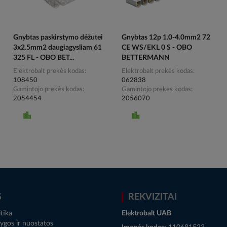
Gnybtas paskirstymo dėžutei
Gnybtas 12p 1.0-4.0mm2 72
3x2.5mm2 daugiagysliam 61
CE WS/EKL 0 S - OBO
325 FL - OBO BET...
BETTERMANN
Elektrobalt prekės kodas
Elektrobalt prekės kodas
108450
062838
Gamintojo prekės kodas
Gamintojo prekės kodas
2054454
2056070
S
REKVIZITAI
tika
Elektrobalt UAB
ygos ir nuostatos