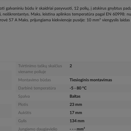
uoti galvaniniu būdu ir skaidriai pasyvuoti, 12 polių, į atskirus gnybtus pa
žtai, neiškrentantys. Maks. leistina aplinkos temperatūra pagal EN 60998: nu
ovė 57 A Maks. prijungiama kiekvienoje pusėje: 10 mm² viengyslis laidas
Tvirtinimo taškų skaičius
2
viename poliuje
Montavimo būdas
Tiesioginis montavimas
Darbinė temperatūra
-5 - 80 °C
Spalva
Baltas
Plotis
23 mm
Aukštis
17 mm
Gylis
134 mm
Jungiamo daugiavielio
- - - mm²