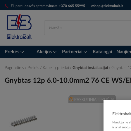
Skip
El. parduotuvės aptarnavimas:
+370 665 55995
|
eshop@elektrobalt.lt
to
Content
Prekės
Akcijos
Partneriai
Katalogai
Naujie
Pagrindinis
Prekės
Kabelių priedai
Gnybtai instaliacijai
Gnybtas 
Gnybtas 12p 6.0-10.0mm2 76 CE WS/
Skip
to
Elektrobal
the
Naudojame sla
end
ir analizuotų
of