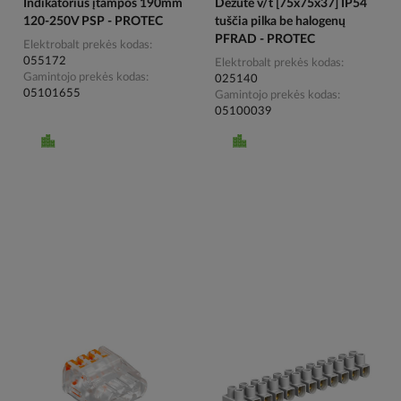
Indikatorius įtampos 190mm
Dėžutė v/t [75x75x37] IP54
120-250V PSP - PROTEC
tuščia pilka be halogenų
PFRAD - PROTEC
Elektrobalt prekės kodas
055172
Elektrobalt prekės kodas
Gamintojo prekės kodas
025140
05101655
Gamintojo prekės kodas
05100039