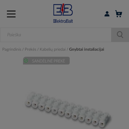
Prisijungti / r
Pagrindinis
Prekės
Kabelių priedai
Gnybtai instaliacijai
Skip
to
the
end
of
the
images
gallery