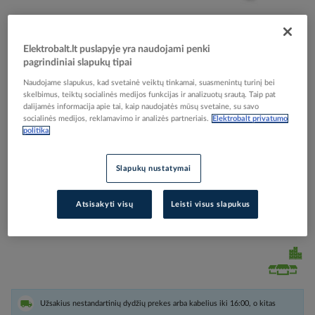
Elektrobalt.lt puslapyje yra naudojami penki
pagrindiniai slapukų tipai
Skip
Reali prekė gali skirtis nuo pavaizduotos nuotraukoje
Naudojame slapukus, kad svetainė veiktų tinkamai, suasmenintų turinį bei
to
skelbimus, teiktų socialinės medijos funkcijas ir analizuotų srautą. Taip pat
Gnybtas 12p 10mm2 11421 - FTG
the
dalijamės informacija apie tai, kaip naudojatės mūsų svetaine, su savo
beginning
socialinės medijos, reklamavimo ir analizės partneriais.
Elektrobalt privatumo
of
politika
the
Elektrobalt prekės kodas
002076
images
Gamintojo prekės kodas
KL1210N
gallery
Slapukų nustatymai
Prisijunkite, norėdami pamatyti kainas
Atsisakyti visų
Leisti visus slapukus
Įtraukti į palyginimą
Užsakius nestandartinių dydžių prekes arba kabelius iki 16:00, o kitas