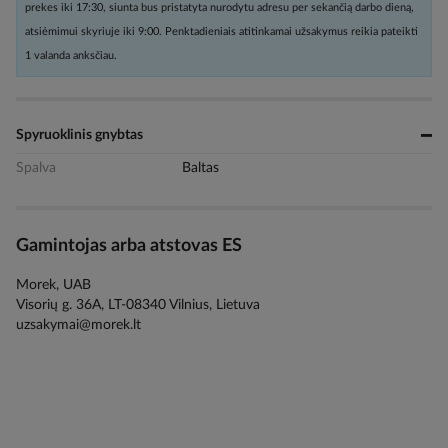
prekes iki 17:30, siunta bus pristatyta nurodytu adresu per sekančią darbo dieną,
atsiėmimui skyriuje iki 9:00. Penktadieniais atitinkamai užsakymus reikia pateikti
1 valanda anksčiau.
Spyruoklinis gnybtas
Spalva
Baltas
Gamintojas arba atstovas ES
Morek, UAB
Visorių g. 36A, LT-08340 Vilnius, Lietuva
uzsakymai@morek.lt