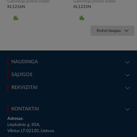
Gamintojo prekės kodas
Gamintojo prekės kodas
KL1216N
KL1225N
Rodyti daugiau
NAUDINGA
SĄLYGOS
REKVIZITAI
KONTAKTAI
Adresas:
Liepkalnio g. 85A,
Vilnius LT-02120, Lietuva