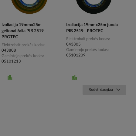
Izoliacija 19mmx25m
Izoliacija 19mmx25m juoda
geltonai žalia PIB 2519 -
PIB 2519 - PROTEC
PROTEC
Elektrobalt prekės kodas
043805
Elektrobalt prekės kodas
Gamintojo prekės kodas
043808
05101209
Gamintojo prekės kodas
05101213
Rodyti daugiau