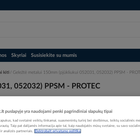
nos
Skyriai
Susisiekite su mumis
i kiti
Geležtė metalui 150mm (pjūkliukui 052031, 052032) PPSM - PRO
2031, 052032) PPSM - PROTEC
t.lt puslapyje yra naudojami penki pagrindiniai slapukų tipai
pukus, kad svetainė veiktų tinkamai, suasmenintų turinį bei skelbimus, teiktų socialinės me
Elektrobalt prekės kodas
 srautą. Taip pat dalijamės informacija apie tai, kaip naudojatės mūsų svetaine, su savo sociali
EAN kodas
40167
r analizės partneriais.
Elektrobalt privatumo politika
Gamintojo prekės kodas