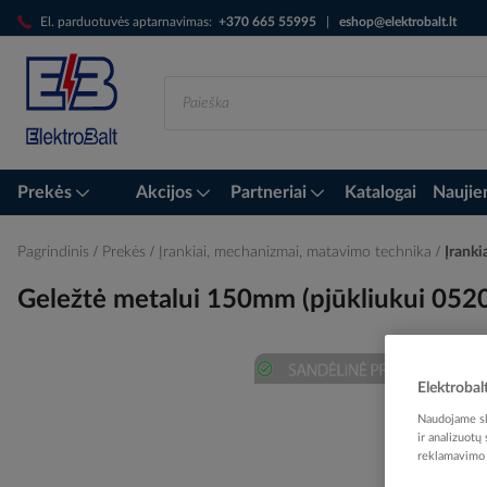
Skip
El. parduotuvės aptarnavimas:
+370 665 55995
|
eshop@elektrobalt.lt
to
Content
Prekės
Akcijos
Partneriai
Katalogai
Naujie
Pagrindinis
Prekės
Įrankiai, mechanizmai, matavimo technika
Įrankia
Geležtė metalui 150mm (pjūkliukui 05
Elektrobal
Skip
to
Naudojame sla
the
ir analizuotų
reklamavimo i
end
of