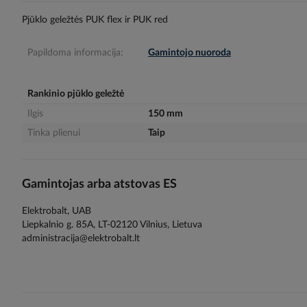
gallery
Pjūklo geležtės PUK flex ir PUK red
Papildoma informacija:
Gamintojo nuoroda
Rankinio pjūklo geležtė
Ilgis
150 mm
Tinka plienui
Taip
Gamintojas arba atstovas ES
Elektrobalt, UAB
Liepkalnio g. 85A, LT-02120 Vilnius, Lietuva
administracija@elektrobalt.lt