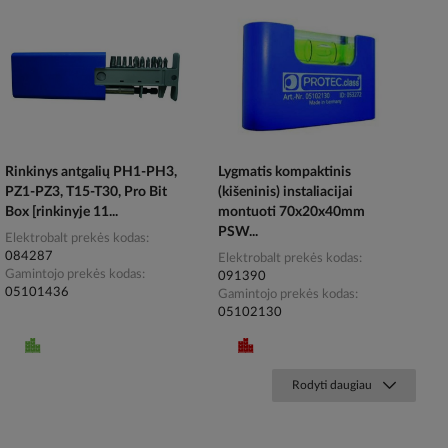
Rinkinys antgalių PH1-PH3,
Lygmatis kompaktinis
PZ1-PZ3, T15-T30, Pro Bit
(kišeninis) instaliacijai
Box [rinkinyje 11...
montuoti 70x20x40mm
PSW...
Elektrobalt prekės kodas
084287
Elektrobalt prekės kodas
Gamintojo prekės kodas
091390
05101436
Gamintojo prekės kodas
05102130
Rodyti daugiau