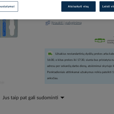
nustatymai
Atsisakyti visų
Leisti v
Prisijunkite, norėdami pamatyt
Įtraukti į palyginimą
kiek
Užsakius nestandartinių dydžių prekes arba kabe
16:00, o kitas prekes iki 17:30, siunta bus pristatyta 
adresu per sekančią darbo dieną, atsiėmimui skyriuje i
Penktadieniais atitinkamai užsakymus reikia pateikti 1
anksčiau.
oje
Jus taip pat gali sudominti