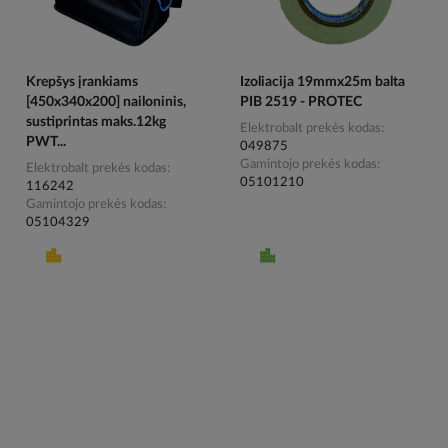
Krepšys įrankiams
Izoliacija 19mmx25m balta
[450x340x200] nailoninis,
PIB 2519 - PROTEC
sustiprintas maks.12kg
Elektrobalt prekės kodas
PWT...
049875
Gamintojo prekės kodas
Elektrobalt prekės kodas
05101210
116242
Gamintojo prekės kodas
05104329