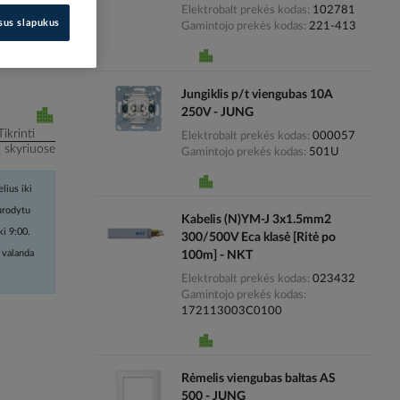
Elektrobalt prekės kodas
102781
isus slapukus
Gamintojo prekės kodas
221-413
i kainas
Jungiklis p/t viengubas 10A
250V - JUNG
Tikrinti
Elektrobalt prekės kodas
000057
į skyriuose
Gamintojo prekės kodas
501U
lius iki
nurodytu
Kabelis (N)YM-J 3x1.5mm2
ki 9:00.
300/500V Eca klasė [Ritė po
 valanda
100m] - NKT
Elektrobalt prekės kodas
023432
Gamintojo prekės kodas
172113003C0100
Rėmelis viengubas baltas AS
500 - JUNG