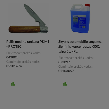
Peilis medine rankena PKM1
Skystis automobilio langams,
- PROTEC
žieminis koncentratas -30C,
talpa 5L, - P...
Elektrobalt prekės kodas
043801
Elektrobalt prekės kodas
Gamintojo prekės kodas
073097
05101674
Gamintojo prekės kodas
05103057