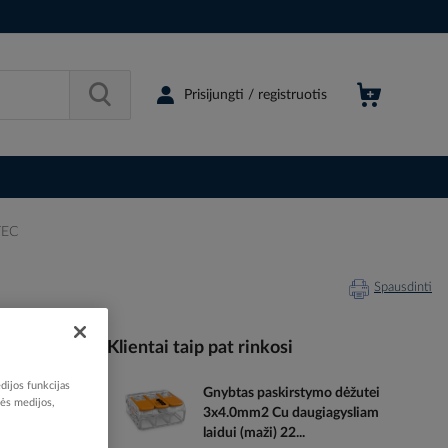
Prisijungti / registruotis
TEC
Spausdinti
Klientai taip pat rinkosi
dijos funkcijas
Gnybtas paskirstymo dėžutei
043798
nės medijos,
3x4.0mm2 Cu daugiagysliam
05116591
laidui (maži) 22...
05101659